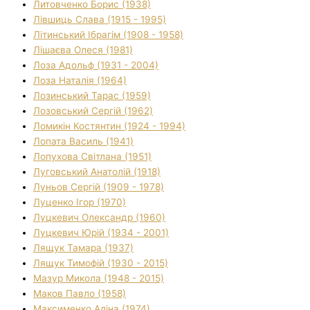
Литовченко Борис (1938)
Лівшиць Слава (1915 - 1995)
Літинський Ібрагім (1908 - 1958)
Лішаєва Олеся (1981)
Лоза Адольф (1931 - 2004)
Лоза Наталія (1964)
Лозинський Тарас (1959)
Лозовський Сергій (1962)
Ломикін Костянтин (1924 - 1994)
Лопата Василь (1941)
Лопухова Світлана (1951)
Луговський Анатолій (1918)
Луньов Сергій (1909 - 1978)
Луценко Ігор (1970)
Луцкевич Олександр (1960)
Луцкевич Юрій (1934 - 2001)
Лящук Тамара (1937)
Лящук Тимофій (1930 - 2015)
Мазур Микола (1948 - 2015)
Маков Павло (1958)
Максименко Аліна (1974)