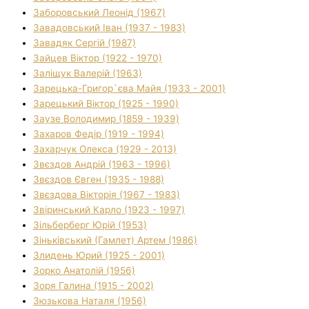
Заборовський Леонід (1967)
Завадовський Іван (1937 - 1983)
Завадяк Сергій (1987)
Зайцев Віктор (1922 - 1970)
Заліщук Валерій (1963)
Зарецька-Григор`єва Майя (1933 - 2001)
Зарецький Віктор (1925 - 1990)
Заузе Володимир (1859 - 1939)
Захаров Федір (1919 - 1994)
Захарчук Олекса (1929 - 2013)
Звєздов Андрій (1963 - 1996)
Звєздов Євген (1935 - 1988)
Звєздова Вікторія (1967 - 1983)
Звіринський Карло (1923 - 1997)
Зільберберг Юрій (1953)
Зіньківський (Гамлет) Артем (1986)
Злидень Юрий (1925 - 2001)
Зорко Анатолій (1956)
Зоря Галина (1915 - 2002)
Зюзькова Наталя (1956)