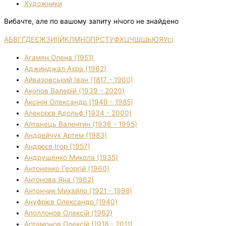
Художники
Вибачте, але по вашому запиту нічого не знайдено
А
Б
В
Г
Ґ
Д
Е
Є
Ж
З
И
І
Ї
Й
К
Л
М
Н
О
П
Р
С
Т
У
Ф
Х
Ц
Ч
Ш
Щ
Ь
Ю
Я
Усі
Агамян Олена (1951)
Аджинджал Ахра (1962)
Айвазовський Іван (1817 - 1900)
Акопов Валерій (1939 - 2020)
Аксінін Олександр (1949 - 1985)
Алексєєв Адольф (1934 - 2000)
Алтанець Валентин (1936 - 1995)
Андрейчук Артем (1983)
Андрєєв Ігор (1957)
Андрущенко Микола (1935)
Антоненко Георгій (1960)
Антонова Яна (1962)
Антончик Михайло (1921 - 1998)
Ануфрієв Олександр (1940)
Аполлонов Олексій (1962)
Артамонов Олексій (1918 - 2011)