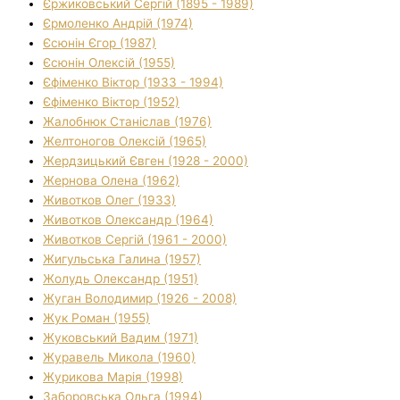
Єржиковський Сергій (1895 - 1989)
Єрмоленко Андрій (1974)
Єсюнін Єгор (1987)
Єсюнін Олексій (1955)
Єфіменко Віктор (1933 - 1994)
Єфіменко Віктор (1952)
Жалобнюк Станіслав (1976)
Желтоногов Олексій (1965)
Жердзицький Євген (1928 - 2000)
Жернова Олена (1962)
Животков Олег (1933)
Животков Олександр (1964)
Животков Сергій (1961 - 2000)
Жигульська Галина (1957)
Жолудь Олександр (1951)
Жуган Володимир (1926 - 2008)
Жук Роман (1955)
Жуковський Вадим (1971)
Журавель Микола (1960)
Журикова Марія (1998)
Заборовська Ольга (1994)