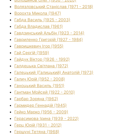
Волязловський Станіслав (1971 - 2018)
Ворохта Микола (1947)
Габда Василь (1925 - 2003)
Габда Владислав (1961)
Гавдзинський Альбін (1923 - 2014)
Гавриленко Григорій (1927 - 1984)
Гавришкевич Ігор (1955)
Гай Сергій (1959)
Гайдук Віктор (1926 - 1992)
Галдецька Світлана (1972)
Галецький (Галицький) Анатолій (1973)
Галич Юрій (1952 - 2008)
Ганоцький Василь (1951)
Гантман Мойсей (1922 - 2010)
Гарбар Зоряна (1962)
Гармидер Геннадій (1945)
Гейко Марко (1956 - 2009)
Герасимова Ірина (1939 - 2022)
Герц Юрій (1931 - 2012)
Гершуні Тетяна (1968)