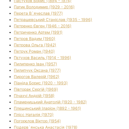
Пастухов Борис (1894 - 1974)
Патик Володимир (1929 - 2016)
Перета В`ячеслав (1977)
Петрашевський Станіслав (1935 - 1996)
Петренко Євген (1946 - 2016)
Петриченко Артем (1991)
Петров Вадим (1960)
Петрова Ольга (1942)
Петрук Роман (1940)
Пєтухов Василь (1914 - 1996)
Пилипенко Іван (1957)
Пилипчук Оксана (1977)
Пирогов Валерій (1962)
Піаніда Борис (1920 - 1993)
Півторак Сергій (1969)
Пічахчі Андрій (1958)
Пламеницький Анатолій (1920 - 1982)
Плещинський Іларіон (1892 - 1961)
Плісс Наталія (1970)
Погорєлов Віктор (1954)
Подерв`янська Анастасія (1978)