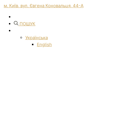
м. Київ, вул. Євгена Коновальця, 44-А
ПОШУК
Українська
English