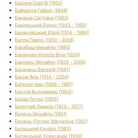
Базілєв Сергій (1952)
Байматов Гайрат (1946)
Бакаєва Світлана (1963)
Баклицький Вудон (1942 - 1992)
Балановський Юрій (1914 - 1984)
Балла Павло (1930 - 2008)
Барабаш Михайло (1980)
Баринова-Кулеба Віра (1938)
Бароянц Михайло (1925 - 2006)
Басанець Валерій (1941)
Басов Яків (1914 - 2004)
Батечко Іван (1926 - 1981)
Бахтов Володимир (1954)
Бевза Петро (1963)
Безуглий Данило (1914 - 1977)
Белень Михайло (1951)
Белень-Пуглик Магдаліна (1951)
Бельський Едуард (1963)
Белянський Олександр (1950)