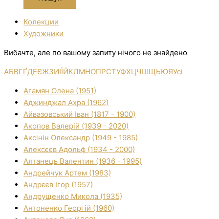
Колекции
Художники
Вибачте, але по вашому запиту нічого не знайдено
А
Б
В
Г
Ґ
Д
Е
Є
Ж
З
И
І
Ї
Й
К
Л
М
Н
О
П
Р
С
Т
У
Ф
Х
Ц
Ч
Ш
Щ
Ь
Ю
Я
Усі
Агамян Олена (1951)
Аджинджал Ахра (1962)
Айвазовський Іван (1817 - 1900)
Акопов Валерій (1939 - 2020)
Аксінін Олександр (1949 - 1985)
Алексєєв Адольф (1934 - 2000)
Алтанець Валентин (1936 - 1995)
Андрейчук Артем (1983)
Андрєєв Ігор (1957)
Андрущенко Микола (1935)
Антоненко Георгій (1960)