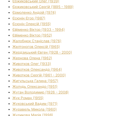
Єржиковський Олег (1939)
Єржиковський Сергій (1895 - 1989)
Єрмоленко Андрій (1974)
Єсюнін Єгор (1987)
Єсюнін Олексій (1955)
Єфіменко Віктор (1933 - 1994)
Єфіменко Віктор (1952)
Жалобнюк Станіслав (1976)
Желтоногов Олексій (1965)
Жердзицький Євген (1928 - 2000)
Жернова Олена (1962)
Животков Олег (1933)
Животков Олександр (1964)
Животков Сергій (1961 - 2000)
Жигульська Галина (1957)
Жолудь Олександр (1951)
Жуган Володимир (1926 - 2008)
Жук Роман (1955)
Жуковський Вадим (1971)
Журавель Микола (1960)
Журикова Марія (1998)