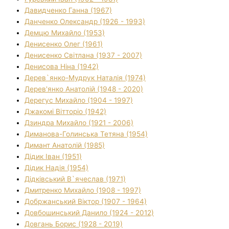
Давидченко Ганна (1967)
Данченко Олександр (1926 - 1993)
Демцю Михайло (1953)
Денисенко Олег (1961)
Денисенко Світлана (1937 - 2007)
Денисова Ніна (1942)
Дерев`янко-Мудрук Наталія (1974)
Дерев'янко Анатолій (1948 - 2020)
Дерегус Михайло (1904 - 1997)
Джакомі Вітторіо (1942)
Дзиндра Михайло (1921 - 2006)
Диманова-Голинська Тетяна (1954)
Димант Анатолій (1985)
Дідик Іван (1951)
Дідик Надія (1954)
Дідківський В`ячеслав (1971)
Дмитренко Михайло (1908 - 1997)
Добржанський Віктор (1907 - 1964)
Довбошинський Данило (1924 - 2012)
Довгань Борис (1928 - 2019)