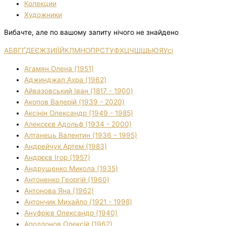
Колекции
Художники
Вибачте, але по вашому запиту нічого не знайдено
А
Б
В
Г
Ґ
Д
Е
Є
Ж
З
И
І
Ї
Й
К
Л
М
Н
О
П
Р
С
Т
У
Ф
Х
Ц
Ч
Ш
Щ
Ь
Ю
Я
Усі
Агамян Олена (1951)
Аджинджал Ахра (1962)
Айвазовський Іван (1817 - 1900)
Акопов Валерій (1939 - 2020)
Аксінін Олександр (1949 - 1985)
Алексєєв Адольф (1934 - 2000)
Алтанець Валентин (1936 - 1995)
Андрейчук Артем (1983)
Андрєєв Ігор (1957)
Андрущенко Микола (1935)
Антоненко Георгій (1960)
Антонова Яна (1962)
Антончик Михайло (1921 - 1998)
Ануфрієв Олександр (1940)
Аполлонов Олексій (1962)