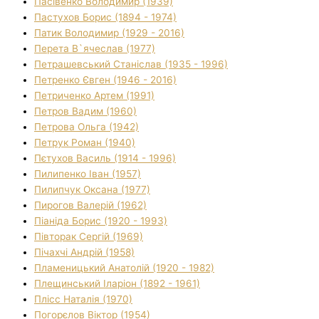
Пасівенко Володимир (1939)
Пастухов Борис (1894 - 1974)
Патик Володимир (1929 - 2016)
Перета В`ячеслав (1977)
Петрашевський Станіслав (1935 - 1996)
Петренко Євген (1946 - 2016)
Петриченко Артем (1991)
Петров Вадим (1960)
Петрова Ольга (1942)
Петрук Роман (1940)
Пєтухов Василь (1914 - 1996)
Пилипенко Іван (1957)
Пилипчук Оксана (1977)
Пирогов Валерій (1962)
Піаніда Борис (1920 - 1993)
Півторак Сергій (1969)
Пічахчі Андрій (1958)
Пламеницький Анатолій (1920 - 1982)
Плещинський Іларіон (1892 - 1961)
Плісс Наталія (1970)
Погорєлов Віктор (1954)