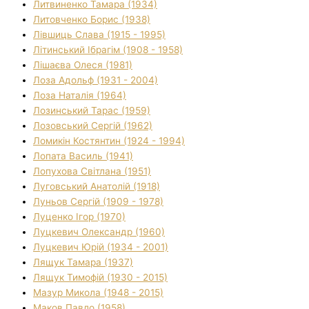
Литвиненко Тамара (1934)
Литовченко Борис (1938)
Лівшиць Слава (1915 - 1995)
Літинський Ібрагім (1908 - 1958)
Лішаєва Олеся (1981)
Лоза Адольф (1931 - 2004)
Лоза Наталія (1964)
Лозинський Тарас (1959)
Лозовський Сергій (1962)
Ломикін Костянтин (1924 - 1994)
Лопата Василь (1941)
Лопухова Світлана (1951)
Луговський Анатолій (1918)
Луньов Сергій (1909 - 1978)
Луценко Ігор (1970)
Луцкевич Олександр (1960)
Луцкевич Юрій (1934 - 2001)
Лящук Тамара (1937)
Лящук Тимофій (1930 - 2015)
Мазур Микола (1948 - 2015)
Маков Павло (1958)