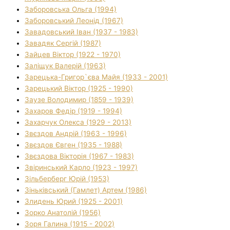
Заборовська Ольга (1994)
Заборовський Леонід (1967)
Завадовський Іван (1937 - 1983)
Завадяк Сергій (1987)
Зайцев Віктор (1922 - 1970)
Заліщук Валерій (1963)
Зарецька-Григор`єва Майя (1933 - 2001)
Зарецький Віктор (1925 - 1990)
Заузе Володимир (1859 - 1939)
Захаров Федір (1919 - 1994)
Захарчук Олекса (1929 - 2013)
Звєздов Андрій (1963 - 1996)
Звєздов Євген (1935 - 1988)
Звєздова Вікторія (1967 - 1983)
Звіринський Карло (1923 - 1997)
Зільберберг Юрій (1953)
Зіньківський (Гамлет) Артем (1986)
Злидень Юрий (1925 - 2001)
Зорко Анатолій (1956)
Зоря Галина (1915 - 2002)