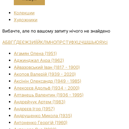
Колекции
Художники
Вибачте, але по вашому запиту нічого не знайдено
А
Б
В
Г
Ґ
Д
Е
Є
Ж
З
И
І
Ї
Й
К
Л
М
Н
О
П
Р
С
Т
У
Ф
Х
Ц
Ч
Ш
Щ
Ь
Ю
Я
Усі
Агамян Олена (1951)
Аджинджал Ахра (1962)
Айвазовський Іван (1817 - 1900)
Акопов Валерій (1939 - 2020)
Аксінін Олександр (1949 - 1985)
Алексєєв Адольф (1934 - 2000)
Алтанець Валентин (1936 - 1995)
Андрейчук Артем (1983)
Андрєєв Ігор (1957)
Андрущенко Микола (1935)
Антоненко Георгій (1960)