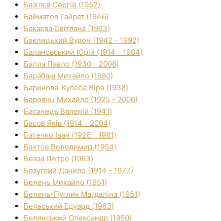
Базілєв Сергій (1952)
Байматов Гайрат (1946)
Бакаєва Світлана (1963)
Баклицький Вудон (1942 - 1992)
Балановський Юрій (1914 - 1984)
Балла Павло (1930 - 2008)
Барабаш Михайло (1980)
Баринова-Кулеба Віра (1938)
Бароянц Михайло (1925 - 2006)
Басанець Валерій (1941)
Басов Яків (1914 - 2004)
Батечко Іван (1926 - 1981)
Бахтов Володимир (1954)
Бевза Петро (1963)
Безуглий Данило (1914 - 1977)
Белень Михайло (1951)
Белень-Пуглик Магдаліна (1951)
Бельський Едуард (1963)
Белянський Олександр (1950)