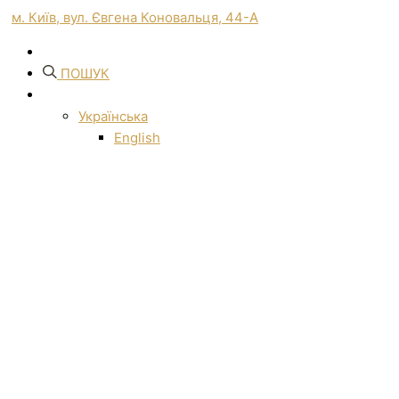
м. Київ, вул. Євгена Коновальця, 44-А
ПОШУК
Українська
English