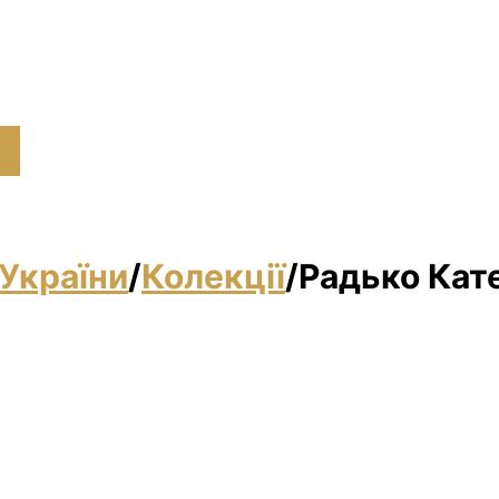
України
/
Колекції
/
Радько Кате