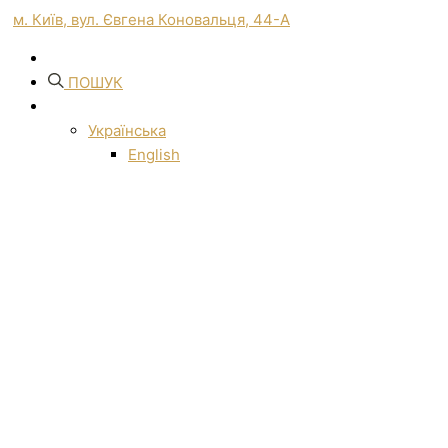
м. Київ, вул. Євгена Коновальця, 44-А
ПОШУК
Українська
English