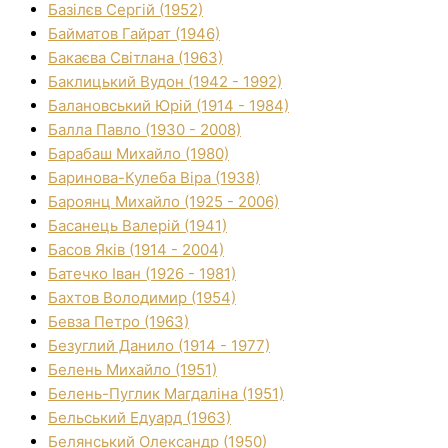
Базілєв Сергій (1952)
Байматов Гайрат (1946)
Бакаєва Світлана (1963)
Баклицький Вудон (1942 - 1992)
Балановський Юрій (1914 - 1984)
Балла Павло (1930 - 2008)
Барабаш Михайло (1980)
Баринова-Кулеба Віра (1938)
Бароянц Михайло (1925 - 2006)
Басанець Валерій (1941)
Басов Яків (1914 - 2004)
Батечко Іван (1926 - 1981)
Бахтов Володимир (1954)
Бевза Петро (1963)
Безуглий Данило (1914 - 1977)
Белень Михайло (1951)
Белень-Пуглик Магдаліна (1951)
Бельський Едуард (1963)
Белянський Олександр (1950)