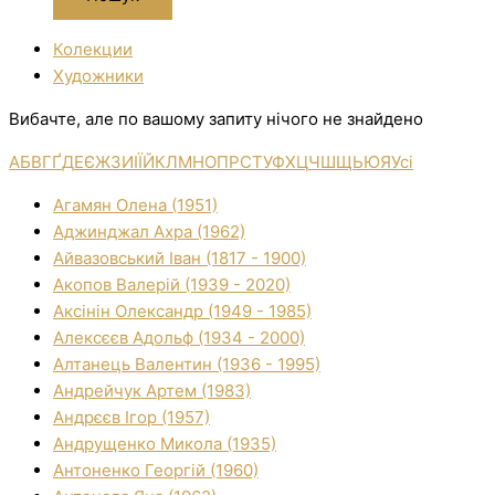
Колекции
Художники
Вибачте, але по вашому запиту нічого не знайдено
А
Б
В
Г
Ґ
Д
Е
Є
Ж
З
И
І
Ї
Й
К
Л
М
Н
О
П
Р
С
Т
У
Ф
Х
Ц
Ч
Ш
Щ
Ь
Ю
Я
Усі
Агамян Олена (1951)
Аджинджал Ахра (1962)
Айвазовський Іван (1817 - 1900)
Акопов Валерій (1939 - 2020)
Аксінін Олександр (1949 - 1985)
Алексєєв Адольф (1934 - 2000)
Алтанець Валентин (1936 - 1995)
Андрейчук Артем (1983)
Андрєєв Ігор (1957)
Андрущенко Микола (1935)
Антоненко Георгій (1960)