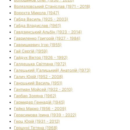
Волязловський Станіслав (1971 - 2018)
Ворохта Микола (1947)
Габда Василь (1925 - 2003)
Габда Владислав (1961)
Гавдзинський Альбін (1923 - 2014)
Гавриленко Григорій (1927 - 1984)
Гавришкевич Ігор (1955)
Гай Сергій (1959)
Гайдук Віктор (1926 - 1992)
Галдецька Світлана (1972)
Галецький (Галицький) Анатолій (1973)
Галич Юрій (1952 - 2008)
Ганоцький Василь (1951)
Гантман Мойсей (1922 - 2010)
Гарбар Зоряна (1962)
Гармидер Геннадій (1945)
Гейко Марко (1956 - 2009)
Герасимова Ірина (1939 - 2022)
Герц Юрій (1931 - 2012)
Гершуні Тетяна (1968)