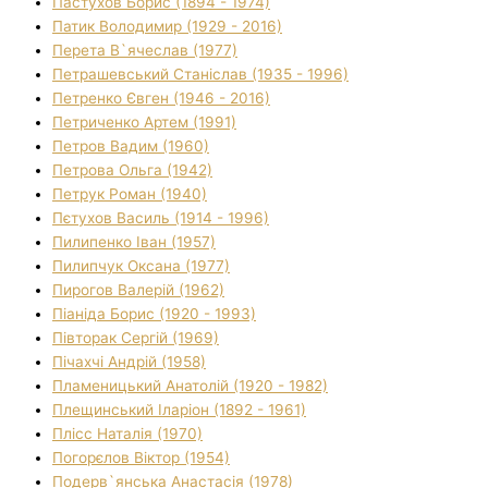
Пастухов Борис (1894 - 1974)
Патик Володимир (1929 - 2016)
Перета В`ячеслав (1977)
Петрашевський Станіслав (1935 - 1996)
Петренко Євген (1946 - 2016)
Петриченко Артем (1991)
Петров Вадим (1960)
Петрова Ольга (1942)
Петрук Роман (1940)
Пєтухов Василь (1914 - 1996)
Пилипенко Іван (1957)
Пилипчук Оксана (1977)
Пирогов Валерій (1962)
Піаніда Борис (1920 - 1993)
Півторак Сергій (1969)
Пічахчі Андрій (1958)
Пламеницький Анатолій (1920 - 1982)
Плещинський Іларіон (1892 - 1961)
Плісс Наталія (1970)
Погорєлов Віктор (1954)
Подерв`янська Анастасія (1978)