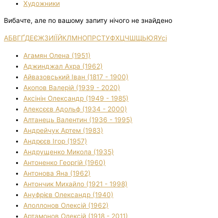
Художники
Вибачте, але по вашому запиту нічого не знайдено
А
Б
В
Г
Ґ
Д
Е
Є
Ж
З
И
І
Ї
Й
К
Л
М
Н
О
П
Р
С
Т
У
Ф
Х
Ц
Ч
Ш
Щ
Ь
Ю
Я
Усі
Агамян Олена (1951)
Аджинджал Ахра (1962)
Айвазовський Іван (1817 - 1900)
Акопов Валерій (1939 - 2020)
Аксінін Олександр (1949 - 1985)
Алексєєв Адольф (1934 - 2000)
Алтанець Валентин (1936 - 1995)
Андрейчук Артем (1983)
Андрєєв Ігор (1957)
Андрущенко Микола (1935)
Антоненко Георгій (1960)
Антонова Яна (1962)
Антончик Михайло (1921 - 1998)
Ануфрієв Олександр (1940)
Аполлонов Олексій (1962)
Артамонов Олексій (1918 - 2011)