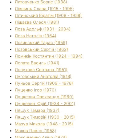
Литовченко Борис (1938)
Лівшиць Слава (1915 - 1995)
Літинський Ібрагім (1908 - 1958)
Лішаєва Олеся (1981)
Лоза Адольф (1931 - 2004)
Лоза Наталія (1964)
Лозинський Тарас (1959)
Лозовський Сергій (1962)
Ломикін Костянтин (1924 - 1994)
Лопата Василь (1941)
Лопухова Світлана (1951)
Луговський Анатолій (1918)
Луньов Сергій (1909 - 1978)
Луценко Ігор (1970)
Луцкевич Олександр (1960)
Луцкевич Юрій (1934 - 2001)
Лящук Тамара (1937)
Лящук Тимофій (1930 - 2015)
Мазур Микола (1948 - 2015)
Маков Павло (1958)
Максименко Аліна (1974)