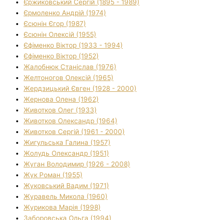
Єржиковський Сергій (1895 - 1989)
Єрмоленко Андрій (1974)
Єсюнін Єгор (1987)
Єсюнін Олексій (1955)
Єфіменко Віктор (1933 - 1994)
Єфіменко Віктор (1952)
Жалобнюк Станіслав (1976)
Желтоногов Олексій (1965)
Жердзицький Євген (1928 - 2000)
Жернова Олена (1962)
Животков Олег (1933)
Животков Олександр (1964)
Животков Сергій (1961 - 2000)
Жигульська Галина (1957)
Жолудь Олександр (1951)
Жуган Володимир (1926 - 2008)
Жук Роман (1955)
Жуковський Вадим (1971)
Журавель Микола (1960)
Журикова Марія (1998)
Заборовська Ольга (1994)