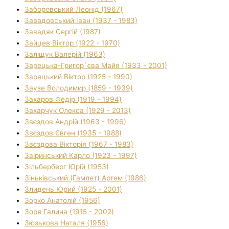
Заборовський Леонід (1967)
Завадовський Іван (1937 - 1983)
Завадяк Сергій (1987)
Зайцев Віктор (1922 - 1970)
Заліщук Валерій (1963)
Зарецька-Григор`єва Майя (1933 - 2001)
Зарецький Віктор (1925 - 1990)
Заузе Володимир (1859 - 1939)
Захаров Федір (1919 - 1994)
Захарчук Олекса (1929 - 2013)
Звєздов Андрій (1963 - 1996)
Звєздов Євген (1935 - 1988)
Звєздова Вікторія (1967 - 1983)
Звіринський Карло (1923 - 1997)
Зільберберг Юрій (1953)
Зіньківський (Гамлет) Артем (1986)
Злидень Юрий (1925 - 2001)
Зорко Анатолій (1956)
Зоря Галина (1915 - 2002)
Зюзькова Наталя (1956)