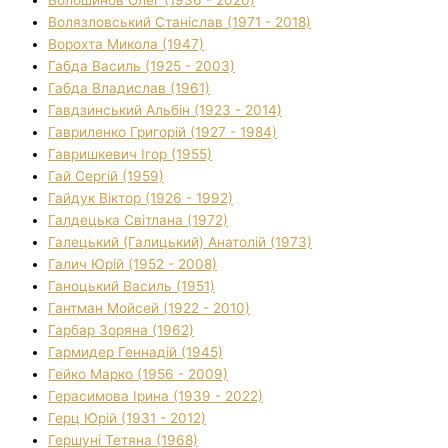
Волязловський Станіслав (1971 - 2018)
Ворохта Микола (1947)
Габда Василь (1925 - 2003)
Габда Владислав (1961)
Гавдзинський Альбін (1923 - 2014)
Гавриленко Григорій (1927 - 1984)
Гавришкевич Ігор (1955)
Гай Сергій (1959)
Гайдук Віктор (1926 - 1992)
Галдецька Світлана (1972)
Галецький (Галицький) Анатолій (1973)
Галич Юрій (1952 - 2008)
Ганоцький Василь (1951)
Гантман Мойсей (1922 - 2010)
Гарбар Зоряна (1962)
Гармидер Геннадій (1945)
Гейко Марко (1956 - 2009)
Герасимова Ірина (1939 - 2022)
Герц Юрій (1931 - 2012)
Гершуні Тетяна (1968)