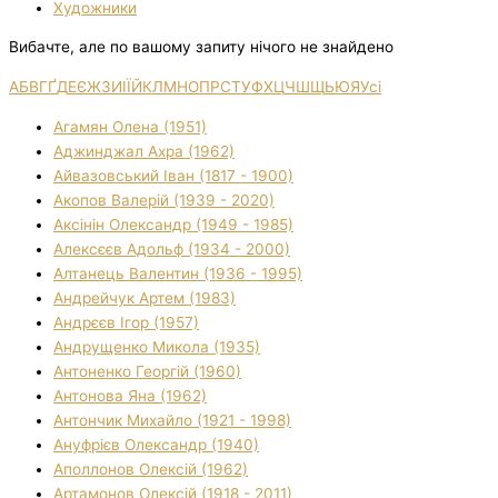
Художники
Вибачте, але по вашому запиту нічого не знайдено
А
Б
В
Г
Ґ
Д
Е
Є
Ж
З
И
І
Ї
Й
К
Л
М
Н
О
П
Р
С
Т
У
Ф
Х
Ц
Ч
Ш
Щ
Ь
Ю
Я
Усі
Агамян Олена (1951)
Аджинджал Ахра (1962)
Айвазовський Іван (1817 - 1900)
Акопов Валерій (1939 - 2020)
Аксінін Олександр (1949 - 1985)
Алексєєв Адольф (1934 - 2000)
Алтанець Валентин (1936 - 1995)
Андрейчук Артем (1983)
Андрєєв Ігор (1957)
Андрущенко Микола (1935)
Антоненко Георгій (1960)
Антонова Яна (1962)
Антончик Михайло (1921 - 1998)
Ануфрієв Олександр (1940)
Аполлонов Олексій (1962)
Артамонов Олексій (1918 - 2011)