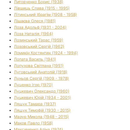
Литовченко Борис (1938)
Лівшиць Слава (1915 - 1995)
Літинський Ібрагім (1908 - 1958)
Лішаєва Олеся (1981)
Лоза Адольф (1931 - 2004)
Лоза Наталія (1964)
Лозинський Тарас (1959)
Лозовський Сергій (1962)
Ломикін Костянтин (1924 - 1994)
Лопата Василь (1941)
Лопухова Світлана (1951)
Луговський Анатолій (1918)
Луньов Сергій (1909 - 1978)
Луценко Ігор (1970)
Луцкевич Олександр (1960)
Луцкевич Юрій (1934 - 2001)
Лящук Тамара (1937)
Лящук Тимофій (1930 - 2015)
Мазур Микола (1948 - 2015)
Маков Павло (1958)
Максименко Аліна (1974)