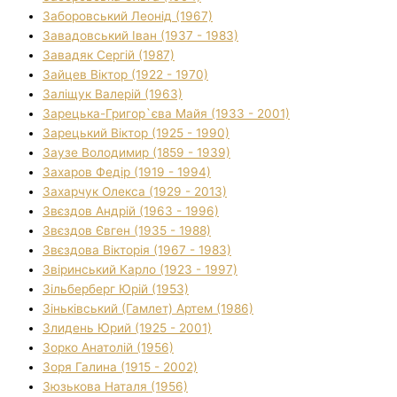
Заборовський Леонід (1967)
Завадовський Іван (1937 - 1983)
Завадяк Сергій (1987)
Зайцев Віктор (1922 - 1970)
Заліщук Валерій (1963)
Зарецька-Григор`єва Майя (1933 - 2001)
Зарецький Віктор (1925 - 1990)
Заузе Володимир (1859 - 1939)
Захаров Федір (1919 - 1994)
Захарчук Олекса (1929 - 2013)
Звєздов Андрій (1963 - 1996)
Звєздов Євген (1935 - 1988)
Звєздова Вікторія (1967 - 1983)
Звіринський Карло (1923 - 1997)
Зільберберг Юрій (1953)
Зіньківський (Гамлет) Артем (1986)
Злидень Юрий (1925 - 2001)
Зорко Анатолій (1956)
Зоря Галина (1915 - 2002)
Зюзькова Наталя (1956)