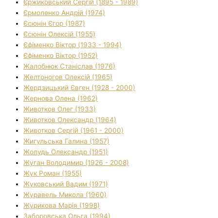
Єржиковський Сергій (1895 - 1989)
Єрмоленко Андрій (1974)
Єсюнін Єгор (1987)
Єсюнін Олексій (1955)
Єфіменко Віктор (1933 - 1994)
Єфіменко Віктор (1952)
Жалобнюк Станіслав (1976)
Желтоногов Олексій (1965)
Жердзицький Євген (1928 - 2000)
Жернова Олена (1962)
Животков Олег (1933)
Животков Олександр (1964)
Животков Сергій (1961 - 2000)
Жигульська Галина (1957)
Жолудь Олександр (1951)
Жуган Володимир (1926 - 2008)
Жук Роман (1955)
Жуковський Вадим (1971)
Журавель Микола (1960)
Журикова Марія (1998)
Заборовська Ольга (1994)