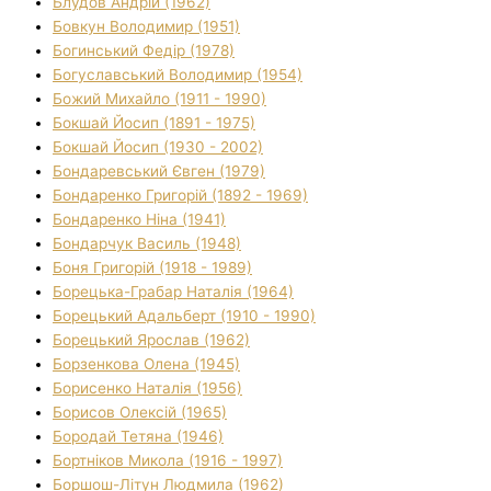
Блудов Андрій (1962)
Бовкун Володимир (1951)
Богинський Федір (1978)
Богуславський Володимир (1954)
Божий Михайло (1911 - 1990)
Бокшай Йосип (1891 - 1975)
Бокшай Йосип (1930 - 2002)
Бондаревський Євген (1979)
Бондаренко Григорій (1892 - 1969)
Бондаренко Ніна (1941)
Бондарчук Василь (1948)
Боня Григорій (1918 - 1989)
Борецька-Грабар Наталія (1964)
Борецький Адальберт (1910 - 1990)
Борецький Ярослав (1962)
Борзенкова Олена (1945)
Борисенко Наталія (1956)
Борисов Олексій (1965)
Бородай Тетяна (1946)
Бортніков Микола (1916 - 1997)
Боршош-Літун Людмила (1962)