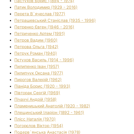
Пастухов Борис (1894 - 1974)
Патик Володимир (1929 - 2016)
Перета В`ячеслав (1977)
Петрашевський Станіслав (1935 - 1996)
Петренко Євген (1946 - 2016)
Петриченко Артем (1991)
Петров Вадим (1960)
Петрова Ольга (1942)
Петрук Роман (1940)
Пєтухов Василь (1914 - 1996)
Пилипенко Іван (1957)
Пилипчук Оксана (1977)
Пирогов Валерій (1962)
Піаніда Борис (1920 - 1993)
Півторак Сергій (1969)
Пічахчі Андрій (1958)
Пламеницький Анатолій (1920 - 1982)
Плещинський Іларіон (1892 - 1961)
Плісс Наталія (1970)
Погорєлов Віктор (1954)
Подерв`янська Анастасія (1978)