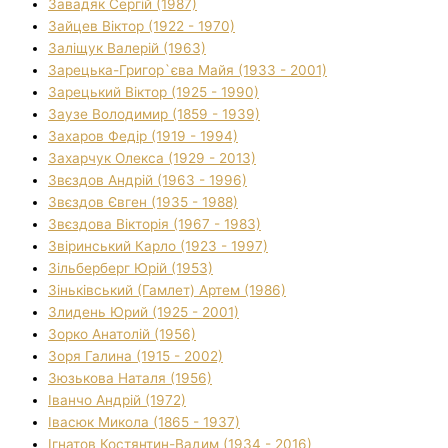
Завадяк Сергій (1987)
Зайцев Віктор (1922 - 1970)
Заліщук Валерій (1963)
Зарецька-Григор`єва Майя (1933 - 2001)
Зарецький Віктор (1925 - 1990)
Заузе Володимир (1859 - 1939)
Захаров Федір (1919 - 1994)
Захарчук Олекса (1929 - 2013)
Звєздов Андрій (1963 - 1996)
Звєздов Євген (1935 - 1988)
Звєздова Вікторія (1967 - 1983)
Звіринський Карло (1923 - 1997)
Зільберберг Юрій (1953)
Зіньківський (Гамлет) Артем (1986)
Злидень Юрий (1925 - 2001)
Зорко Анатолій (1956)
Зоря Галина (1915 - 2002)
Зюзькова Наталя (1956)
Іванчо Андрій (1972)
Івасюк Микола (1865 - 1937)
Ігнатов Костянтин-Вадим (1934 - 2016)