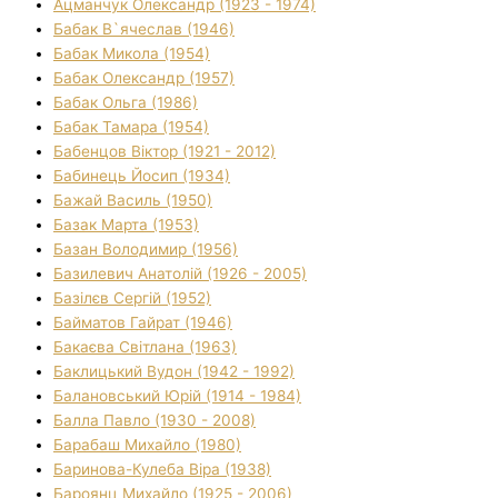
Ацманчук Олександр (1923 - 1974)
Бабак В`ячеслав (1946)
Бабак Микола (1954)
Бабак Олександр (1957)
Бабак Ольга (1986)
Бабак Тамара (1954)
Бабенцов Віктор (1921 - 2012)
Бабинець Йосип (1934)
Бажай Василь (1950)
Базак Марта (1953)
Базан Володимир (1956)
Базилевич Анатолій (1926 - 2005)
Базілєв Сергій (1952)
Байматов Гайрат (1946)
Бакаєва Світлана (1963)
Баклицький Вудон (1942 - 1992)
Балановський Юрій (1914 - 1984)
Балла Павло (1930 - 2008)
Барабаш Михайло (1980)
Баринова-Кулеба Віра (1938)
Бароянц Михайло (1925 - 2006)