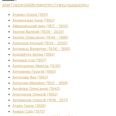
А
Б
В
Г
Ґ
Д
Е
Є
Ж
З
И
І
Ї
Й
К
Л
М
Н
О
П
Р
С
Т
У
Ф
Х
Ц
Ч
Ш
Щ
Ь
Ю
Я
Усі
Агамян Олена (1951)
Аджинджал Ахра (1962)
Айвазовський Іван (1817 - 1900)
Акопов Валерій (1939 - 2020)
Аксінін Олександр (1949 - 1985)
Алексєєв Адольф (1934 - 2000)
Алтанець Валентин (1936 - 1995)
Андрейчук Артем (1983)
Андрєєв Ігор (1957)
Андрущенко Микола (1935)
Антоненко Георгій (1960)
Антонова Яна (1962)
Антончик Михайло (1921 - 1998)
Ануфрієв Олександр (1940)
Аполлонов Олексій (1962)
Артамонов Олексій (1918 - 2011)
Атаян Гаяне (1959)
Ахмаді Саїд (1970)