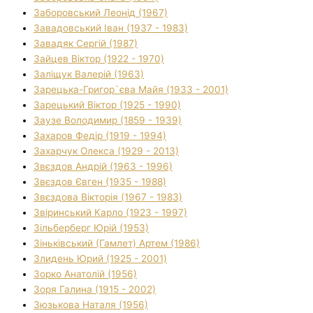
Заборовський Леонід (1967)
Завадовський Іван (1937 - 1983)
Завадяк Сергій (1987)
Зайцев Віктор (1922 - 1970)
Заліщук Валерій (1963)
Зарецька-Григор`єва Майя (1933 - 2001)
Зарецький Віктор (1925 - 1990)
Заузе Володимир (1859 - 1939)
Захаров Федір (1919 - 1994)
Захарчук Олекса (1929 - 2013)
Звєздов Андрій (1963 - 1996)
Звєздов Євген (1935 - 1988)
Звєздова Вікторія (1967 - 1983)
Звіринський Карло (1923 - 1997)
Зільберберг Юрій (1953)
Зіньківський (Гамлет) Артем (1986)
Злидень Юрий (1925 - 2001)
Зорко Анатолій (1956)
Зоря Галина (1915 - 2002)
Зюзькова Наталя (1956)