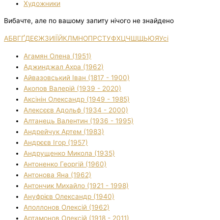
Художники
Вибачте, але по вашому запиту нічого не знайдено
А
Б
В
Г
Ґ
Д
Е
Є
Ж
З
И
І
Ї
Й
К
Л
М
Н
О
П
Р
С
Т
У
Ф
Х
Ц
Ч
Ш
Щ
Ь
Ю
Я
Усі
Агамян Олена (1951)
Аджинджал Ахра (1962)
Айвазовський Іван (1817 - 1900)
Акопов Валерій (1939 - 2020)
Аксінін Олександр (1949 - 1985)
Алексєєв Адольф (1934 - 2000)
Алтанець Валентин (1936 - 1995)
Андрейчук Артем (1983)
Андрєєв Ігор (1957)
Андрущенко Микола (1935)
Антоненко Георгій (1960)
Антонова Яна (1962)
Антончик Михайло (1921 - 1998)
Ануфрієв Олександр (1940)
Аполлонов Олексій (1962)
Артамонов Олексій (1918 - 2011)