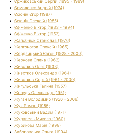
Єржиковський Сергій (1895 - 1989)
Єрмоленко Андрій (1974)
Єсюнін Єгор (1987)
Єсюнін Олексій (1955)
Єфіменко Віктор (1933 - 1994)
Єфіменко Віктор (1952)
Жалобнюк Станіслав (1976)
Желтоногов Олексій (1965)
Жердзицький Євген (1928 - 2000)
Жернова Олена (1962)
Животков Олег (1933)
Животков Олександр (1964)
Животков Сергій (1961 - 2000)
Жигульська Галина (1957)
Жолудь Олександр (1951)
Жуган Володимир (1926 - 2008)
Жук Роман (1955)
Жуковський Вадим (1971)
Журавель Микола (1960)
Журикова Марія (1998)
Заборовська Ольга (1994)