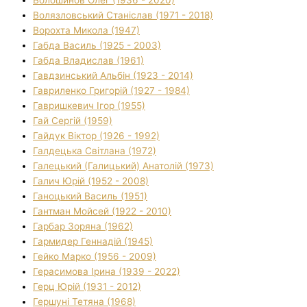
Волязловський Станіслав (1971 - 2018)
Ворохта Микола (1947)
Габда Василь (1925 - 2003)
Габда Владислав (1961)
Гавдзинський Альбін (1923 - 2014)
Гавриленко Григорій (1927 - 1984)
Гавришкевич Ігор (1955)
Гай Сергій (1959)
Гайдук Віктор (1926 - 1992)
Галдецька Світлана (1972)
Галецький (Галицький) Анатолій (1973)
Галич Юрій (1952 - 2008)
Ганоцький Василь (1951)
Гантман Мойсей (1922 - 2010)
Гарбар Зоряна (1962)
Гармидер Геннадій (1945)
Гейко Марко (1956 - 2009)
Герасимова Ірина (1939 - 2022)
Герц Юрій (1931 - 2012)
Гершуні Тетяна (1968)