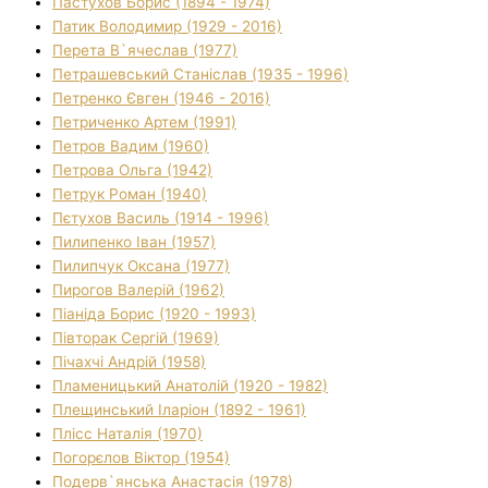
Пастухов Борис (1894 - 1974)
Патик Володимир (1929 - 2016)
Перета В`ячеслав (1977)
Петрашевський Станіслав (1935 - 1996)
Петренко Євген (1946 - 2016)
Петриченко Артем (1991)
Петров Вадим (1960)
Петрова Ольга (1942)
Петрук Роман (1940)
Пєтухов Василь (1914 - 1996)
Пилипенко Іван (1957)
Пилипчук Оксана (1977)
Пирогов Валерій (1962)
Піаніда Борис (1920 - 1993)
Півторак Сергій (1969)
Пічахчі Андрій (1958)
Пламеницький Анатолій (1920 - 1982)
Плещинський Іларіон (1892 - 1961)
Плісс Наталія (1970)
Погорєлов Віктор (1954)
Подерв`янська Анастасія (1978)