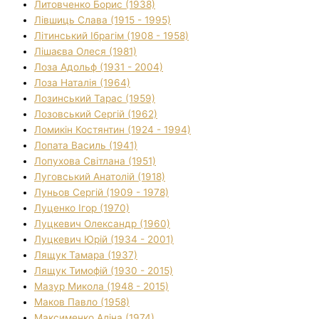
Литовченко Борис (1938)
Лівшиць Слава (1915 - 1995)
Літинський Ібрагім (1908 - 1958)
Лішаєва Олеся (1981)
Лоза Адольф (1931 - 2004)
Лоза Наталія (1964)
Лозинський Тарас (1959)
Лозовський Сергій (1962)
Ломикін Костянтин (1924 - 1994)
Лопата Василь (1941)
Лопухова Світлана (1951)
Луговський Анатолій (1918)
Луньов Сергій (1909 - 1978)
Луценко Ігор (1970)
Луцкевич Олександр (1960)
Луцкевич Юрій (1934 - 2001)
Лящук Тамара (1937)
Лящук Тимофій (1930 - 2015)
Мазур Микола (1948 - 2015)
Маков Павло (1958)
Максименко Аліна (1974)