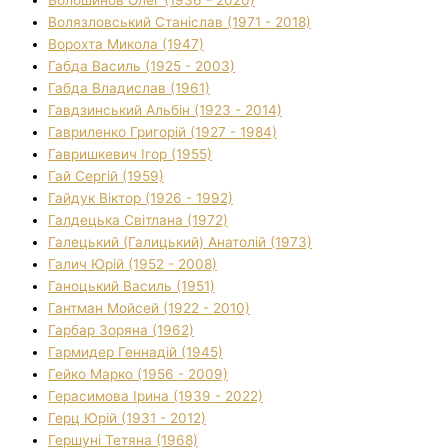
Волязловський Станіслав (1971 - 2018)
Ворохта Микола (1947)
Габда Василь (1925 - 2003)
Габда Владислав (1961)
Гавдзинський Альбін (1923 - 2014)
Гавриленко Григорій (1927 - 1984)
Гавришкевич Ігор (1955)
Гай Сергій (1959)
Гайдук Віктор (1926 - 1992)
Галдецька Світлана (1972)
Галецький (Галицький) Анатолій (1973)
Галич Юрій (1952 - 2008)
Ганоцький Василь (1951)
Гантман Мойсей (1922 - 2010)
Гарбар Зоряна (1962)
Гармидер Геннадій (1945)
Гейко Марко (1956 - 2009)
Герасимова Ірина (1939 - 2022)
Герц Юрій (1931 - 2012)
Гершуні Тетяна (1968)