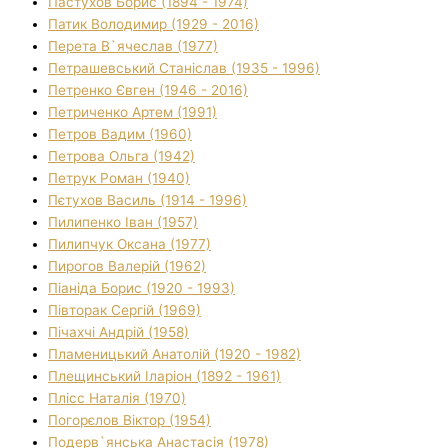
Пастухов Борис (1894 - 1974)
Патик Володимир (1929 - 2016)
Перета В`ячеслав (1977)
Петрашевський Станіслав (1935 - 1996)
Петренко Євген (1946 - 2016)
Петриченко Артем (1991)
Петров Вадим (1960)
Петрова Ольга (1942)
Петрук Роман (1940)
Пєтухов Василь (1914 - 1996)
Пилипенко Іван (1957)
Пилипчук Оксана (1977)
Пирогов Валерій (1962)
Піаніда Борис (1920 - 1993)
Півторак Сергій (1969)
Пічахчі Андрій (1958)
Пламеницький Анатолій (1920 - 1982)
Плещинський Іларіон (1892 - 1961)
Плісс Наталія (1970)
Погорєлов Віктор (1954)
Подерв`янська Анастасія (1978)