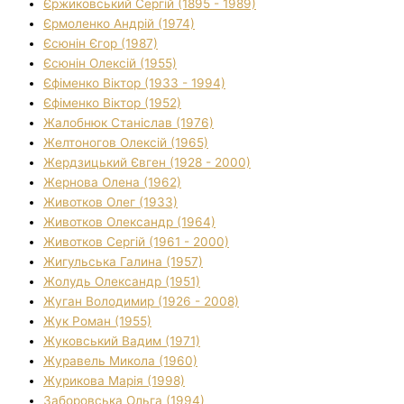
Єржиковський Сергій (1895 - 1989)
Єрмоленко Андрій (1974)
Єсюнін Єгор (1987)
Єсюнін Олексій (1955)
Єфіменко Віктор (1933 - 1994)
Єфіменко Віктор (1952)
Жалобнюк Станіслав (1976)
Желтоногов Олексій (1965)
Жердзицький Євген (1928 - 2000)
Жернова Олена (1962)
Животков Олег (1933)
Животков Олександр (1964)
Животков Сергій (1961 - 2000)
Жигульська Галина (1957)
Жолудь Олександр (1951)
Жуган Володимир (1926 - 2008)
Жук Роман (1955)
Жуковський Вадим (1971)
Журавель Микола (1960)
Журикова Марія (1998)
Заборовська Ольга (1994)