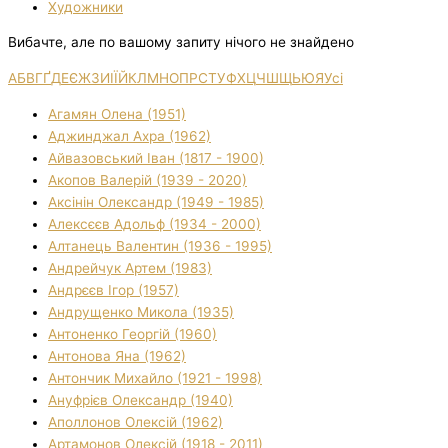
Художники
Вибачте, але по вашому запиту нічого не знайдено
А
Б
В
Г
Ґ
Д
Е
Є
Ж
З
И
І
Ї
Й
К
Л
М
Н
О
П
Р
С
Т
У
Ф
Х
Ц
Ч
Ш
Щ
Ь
Ю
Я
Усі
Агамян Олена (1951)
Аджинджал Ахра (1962)
Айвазовський Іван (1817 - 1900)
Акопов Валерій (1939 - 2020)
Аксінін Олександр (1949 - 1985)
Алексєєв Адольф (1934 - 2000)
Алтанець Валентин (1936 - 1995)
Андрейчук Артем (1983)
Андрєєв Ігор (1957)
Андрущенко Микола (1935)
Антоненко Георгій (1960)
Антонова Яна (1962)
Антончик Михайло (1921 - 1998)
Ануфрієв Олександр (1940)
Аполлонов Олексій (1962)
Артамонов Олексій (1918 - 2011)