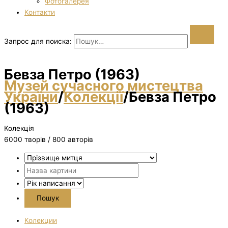
Фотогалерея
Контакти
Запрос для поиска:
Бевза Петро (1963)
Музей сучасного мистецтва
України
/
Колекції
/
Бевза Петро
(1963)
Колекція
6000 творiв / 800 авторів
Колекции