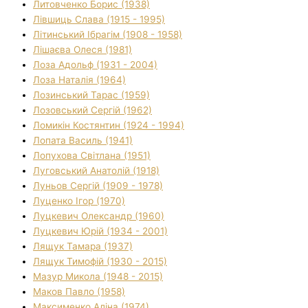
Литовченко Борис (1938)
Лівшиць Слава (1915 - 1995)
Літинський Ібрагім (1908 - 1958)
Лішаєва Олеся (1981)
Лоза Адольф (1931 - 2004)
Лоза Наталія (1964)
Лозинський Тарас (1959)
Лозовський Сергій (1962)
Ломикін Костянтин (1924 - 1994)
Лопата Василь (1941)
Лопухова Світлана (1951)
Луговський Анатолій (1918)
Луньов Сергій (1909 - 1978)
Луценко Ігор (1970)
Луцкевич Олександр (1960)
Луцкевич Юрій (1934 - 2001)
Лящук Тамара (1937)
Лящук Тимофій (1930 - 2015)
Мазур Микола (1948 - 2015)
Маков Павло (1958)
Максименко Аліна (1974)