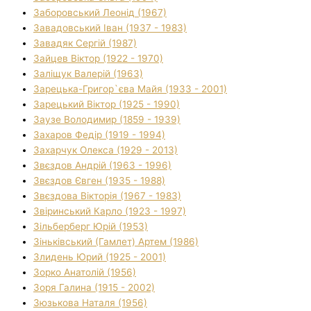
Заборовський Леонід (1967)
Завадовський Іван (1937 - 1983)
Завадяк Сергій (1987)
Зайцев Віктор (1922 - 1970)
Заліщук Валерій (1963)
Зарецька-Григор`єва Майя (1933 - 2001)
Зарецький Віктор (1925 - 1990)
Заузе Володимир (1859 - 1939)
Захаров Федір (1919 - 1994)
Захарчук Олекса (1929 - 2013)
Звєздов Андрій (1963 - 1996)
Звєздов Євген (1935 - 1988)
Звєздова Вікторія (1967 - 1983)
Звіринський Карло (1923 - 1997)
Зільберберг Юрій (1953)
Зіньківський (Гамлет) Артем (1986)
Злидень Юрий (1925 - 2001)
Зорко Анатолій (1956)
Зоря Галина (1915 - 2002)
Зюзькова Наталя (1956)