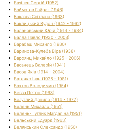
Базілєв Сергій (1952)
Байматов Гайрат (1946)
Бакаєва Світлана (1963)
Баклицький Вудон (1942 - 1992)
Балановський Юрій (1914 - 1984)
Балла Павло (1930 - 2008)
Барабаш Михайло (1980)
Баринова-Кулеба Віра (1938)
Бароянц Михайло (1925 - 2006)
Басанець Валерій (1941)
Басов Яків (1914 - 2004)
Батечко Іван (1926 - 1981)
Бахтов Володимир (1954)
Бевза Петро (1963)
Безуглий Данило (1914 - 1977)
Белень Михайло (1951)
Белень-Пуглик Магдаліна (1951)
Бельський Едуард (1963)
Белянський Олександр (1950)