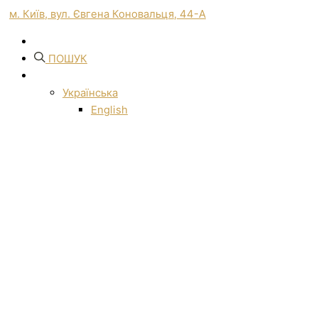
м. Київ, вул. Євгена Коновальця, 44-А
ПОШУК
Українська
English