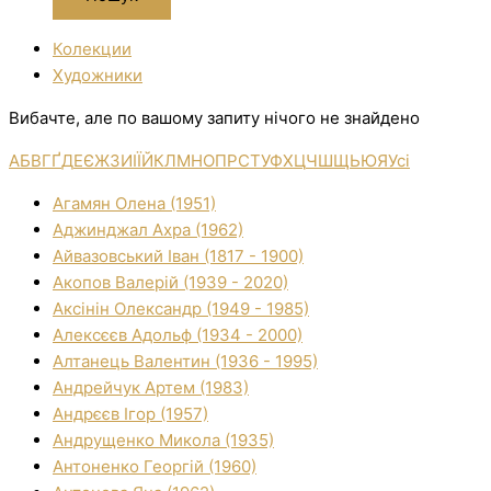
Колекции
Художники
Вибачте, але по вашому запиту нічого не знайдено
А
Б
В
Г
Ґ
Д
Е
Є
Ж
З
И
І
Ї
Й
К
Л
М
Н
О
П
Р
С
Т
У
Ф
Х
Ц
Ч
Ш
Щ
Ь
Ю
Я
Усі
Агамян Олена (1951)
Аджинджал Ахра (1962)
Айвазовський Іван (1817 - 1900)
Акопов Валерій (1939 - 2020)
Аксінін Олександр (1949 - 1985)
Алексєєв Адольф (1934 - 2000)
Алтанець Валентин (1936 - 1995)
Андрейчук Артем (1983)
Андрєєв Ігор (1957)
Андрущенко Микола (1935)
Антоненко Георгій (1960)