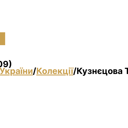
09)
України
/
Колекції
/
Кузнєцова Т