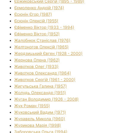
Єржиковський Сергій (1895 - 1989)
Єрмоленко Андрій (1974)
Єсюнін Єгор (1987)
Єсюнін Олексій (1955)
Єфіменко Віктор (1933 - 1994)
Єфіменко Віктор (1952)
Жалобнюк Станіслав (1976)
Желтоногов Олексій (1965)
Жердзицький Євген (1928 - 2000)
Жернова Олена (1962)
Животков Олег (1933)
Животков Олександр (1964)
Животков Сергій (1961 - 2000)
Жигульська Галина (1957)
Жолудь Олександр (1951)
Жуган Володимир (1926 - 2008)
Жук Роман (1955)
Жуковський Вадим (1971)
Журавель Микола (1960)
Журикова Марія (1998)
Заборовська Ольга (1994)