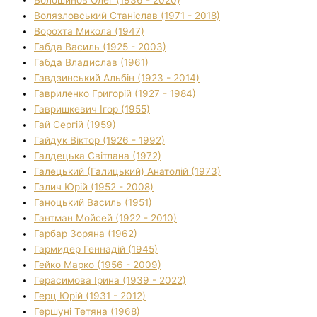
Волязловський Станіслав (1971 - 2018)
Ворохта Микола (1947)
Габда Василь (1925 - 2003)
Габда Владислав (1961)
Гавдзинський Альбін (1923 - 2014)
Гавриленко Григорій (1927 - 1984)
Гавришкевич Ігор (1955)
Гай Сергій (1959)
Гайдук Віктор (1926 - 1992)
Галдецька Світлана (1972)
Галецький (Галицький) Анатолій (1973)
Галич Юрій (1952 - 2008)
Ганоцький Василь (1951)
Гантман Мойсей (1922 - 2010)
Гарбар Зоряна (1962)
Гармидер Геннадій (1945)
Гейко Марко (1956 - 2009)
Герасимова Ірина (1939 - 2022)
Герц Юрій (1931 - 2012)
Гершуні Тетяна (1968)