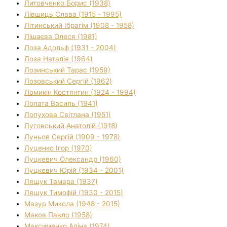
Литовченко Борис (1938)
Лівшиць Слава (1915 - 1995)
Літинський Ібрагім (1908 - 1958)
Лішаєва Олеся (1981)
Лоза Адольф (1931 - 2004)
Лоза Наталія (1964)
Лозинський Тарас (1959)
Лозовський Сергій (1962)
Ломикін Костянтин (1924 - 1994)
Лопата Василь (1941)
Лопухова Світлана (1951)
Луговський Анатолій (1918)
Луньов Сергій (1909 - 1978)
Луценко Ігор (1970)
Луцкевич Олександр (1960)
Луцкевич Юрій (1934 - 2001)
Лящук Тамара (1937)
Лящук Тимофій (1930 - 2015)
Мазур Микола (1948 - 2015)
Маков Павло (1958)
Максименко Аліна (1974)