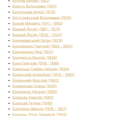
Блудов Андрій (1962)
Бовкун Володимир (1951)
Богинський Федір (1978)
Богуславський Володимир (1954)
Божий Михайло (1911 - 1990)
Бокшай Йосип (1891 - 1975)
Бокшай Йосип (1930 - 2002)
Бондаревський Євген (1979)
Бондаренко Григорій (1892 - 1969)
Бондаренко Ніна (1941)
Бондарчук Василь (1948)
Боня Григорій (1918 - 1989)
Борецька-Грабар Наталія (1964)
Борецький Адальберт (1910 - 1990)
Борецький Ярослав (1962)
Борзенкова Олена (1945)
Борисенко Наталія (1956)
Борисов Олексій (1965)
Бородай Тетяна (1946)
Бортніков Микола (1916 - 1997)
Боршош-Літун Людмила (1962)