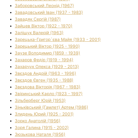
Заборовський Леонід (1967)
Завадовський Іван (1937 - 1983)
Завадяк Сергій (1987)
Зайцев Віктор (1922 - 1970)
Заліщук Валерій (1963)
Зарецька-Григор`єва Майя (1933 - 2001)
Зарецький Віктор (1925 - 1990)
Заузе Володимир (1859 - 1939)
Захаров Федір (1919 - 1994)
Захарчук Олекса (1929 - 2013)
Звєздов Андрій (1963 - 1996)
Звєздов Євген (1935 - 1988)
Звєздова Вікторія (1967 - 1983)
Звіринський Карло (1923 - 1997)
Зільберберг Юрій (1953)
Зіньківський (Гамлет) Артем (1986)
Злидень Юрий (1925 - 2001)
Зорко Анатолій (1956)
Зоря Галина (1915 - 2002)
Зюзькова Наталя (1956)