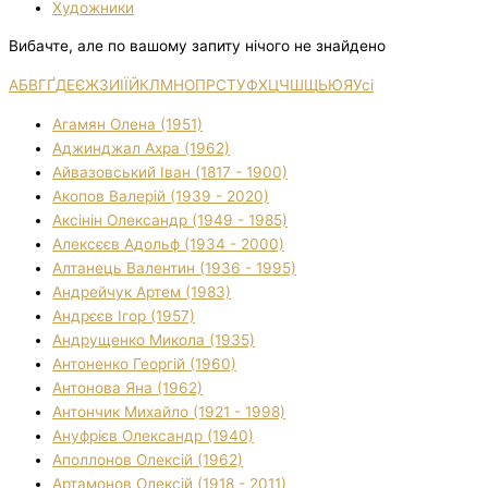
Художники
Вибачте, але по вашому запиту нічого не знайдено
А
Б
В
Г
Ґ
Д
Е
Є
Ж
З
И
І
Ї
Й
К
Л
М
Н
О
П
Р
С
Т
У
Ф
Х
Ц
Ч
Ш
Щ
Ь
Ю
Я
Усі
Агамян Олена (1951)
Аджинджал Ахра (1962)
Айвазовський Іван (1817 - 1900)
Акопов Валерій (1939 - 2020)
Аксінін Олександр (1949 - 1985)
Алексєєв Адольф (1934 - 2000)
Алтанець Валентин (1936 - 1995)
Андрейчук Артем (1983)
Андрєєв Ігор (1957)
Андрущенко Микола (1935)
Антоненко Георгій (1960)
Антонова Яна (1962)
Антончик Михайло (1921 - 1998)
Ануфрієв Олександр (1940)
Аполлонов Олексій (1962)
Артамонов Олексій (1918 - 2011)