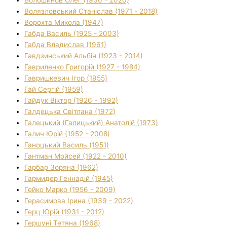
Волязловський Станіслав (1971 - 2018)
Ворохта Микола (1947)
Габда Василь (1925 - 2003)
Габда Владислав (1961)
Гавдзинський Альбін (1923 - 2014)
Гавриленко Григорій (1927 - 1984)
Гавришкевич Ігор (1955)
Гай Сергій (1959)
Гайдук Віктор (1926 - 1992)
Галдецька Світлана (1972)
Галецький (Галицький) Анатолій (1973)
Галич Юрій (1952 - 2008)
Ганоцький Василь (1951)
Гантман Мойсей (1922 - 2010)
Гарбар Зоряна (1962)
Гармидер Геннадій (1945)
Гейко Марко (1956 - 2009)
Герасимова Ірина (1939 - 2022)
Герц Юрій (1931 - 2012)
Гершуні Тетяна (1968)