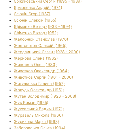
Єржиковський Сергій (1895 - 1989)
Єрмоленко Андрій (1974)
Єсюнін Єгор (1987)
Єсюнін Олексій (1955)
Єфіменко Віктор (1933 - 1994)
Єфіменко Віктор (1952)
Жалобнюк Станіслав (1976)
Желтоногов Олексій (1965)
Жердзицький Євген (1928 - 2000)
Жернова Олена (1962)
Животков Олег (1933)
Животков Олександр (1964)
Животков Сергій (1961 - 2000)
Жигульська Галина (1957)
Жолудь Олександр (1951)
Жуган Володимир (1926 - 2008)
Жук Роман (1955)
Жуковський Вадим (1971)
Журавель Микола (1960)
Журикова Марія (1998)
Заборовська Ольга (1994)