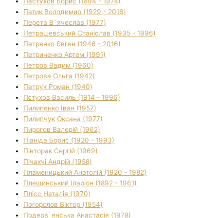
Пастухов Борис (1894 - 1974)
Патик Володимир (1929 - 2016)
Перета В`ячеслав (1977)
Петрашевський Станіслав (1935 - 1996)
Петренко Євген (1946 - 2016)
Петриченко Артем (1991)
Петров Вадим (1960)
Петрова Ольга (1942)
Петрук Роман (1940)
Пєтухов Василь (1914 - 1996)
Пилипенко Іван (1957)
Пилипчук Оксана (1977)
Пирогов Валерій (1962)
Піаніда Борис (1920 - 1993)
Півторак Сергій (1969)
Пічахчі Андрій (1958)
Пламеницький Анатолій (1920 - 1982)
Плещинський Іларіон (1892 - 1961)
Плісс Наталія (1970)
Погорєлов Віктор (1954)
Подерв`янська Анастасія (1978)