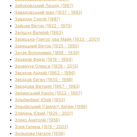
Заборовський Леонід (1967)
Завадовський Іван (1937 - 1983)
Завадяк Сергій (1987)
Зайцев Віктор (1922 - 1970)
Заліщук Валерій (1963)
Зарецька-Григор`єва Майя (1933 - 2001)
Зарецький Віктор (1925 - 1990)
Заузе Володимир (1859 - 1939)
Захаров Федір (1919 - 1994)
Захарчук Олекса (1929 - 2013)
Звєздов Андрій (1963 - 1996)
Звєздов Євген (1935 - 1988)
Звєздова Вікторія (1967 - 1983)
Звіринський Карло (1923 - 1997)
Зільберберг Юрій (1953)
Зіньківський (Гамлет) Артем (1986)
Злидень Юрий (1925 - 2001)
Зорко Анатолій (1956)
Зоря Галина (1915 - 2002)
Зюзькова Наталя (1956)