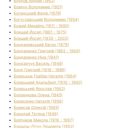
Блудов Андрій (1962)
Бовкун Володимир (1951)
Богинський Федір (1978)
Богуславський Володимир (1954)
Божий Михайло (1911 - 1990)
Бокшай Йосип (1891 - 1975)
Бокшай Йосип (1930 - 2002)
Бондаревський Євген (1979)
Бондаренко Григорій (1892 - 1969)
Бондаренко Ніна (1941)
Бондарчук Василь (1948)
Боня Григорій (1918 - 1989)
Борецька-Грабар Наталія (1964)
Борецький Адальберт (1910 - 1990)
Борецький Ярослав (1962)
Борзенкова Олена (1945)
Борисенко Наталія (1956)
Борисов Олексій (1965)
Бородай Тетяна (1946)
Бортніков Микола (1916 - 1997)
Боршош-Літун Людмила (1962)