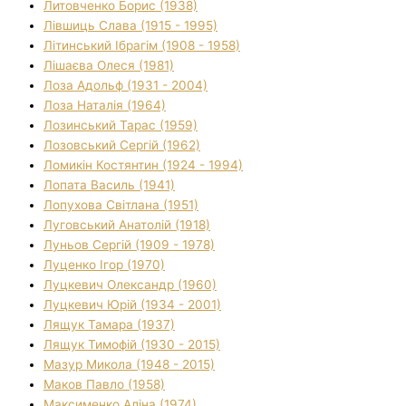
Литовченко Борис (1938)
Лівшиць Слава (1915 - 1995)
Літинський Ібрагім (1908 - 1958)
Лішаєва Олеся (1981)
Лоза Адольф (1931 - 2004)
Лоза Наталія (1964)
Лозинський Тарас (1959)
Лозовський Сергій (1962)
Ломикін Костянтин (1924 - 1994)
Лопата Василь (1941)
Лопухова Світлана (1951)
Луговський Анатолій (1918)
Луньов Сергій (1909 - 1978)
Луценко Ігор (1970)
Луцкевич Олександр (1960)
Луцкевич Юрій (1934 - 2001)
Лящук Тамара (1937)
Лящук Тимофій (1930 - 2015)
Мазур Микола (1948 - 2015)
Маков Павло (1958)
Максименко Аліна (1974)