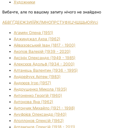
Художники
Вибачте, але по вашому запиту нічого не знайдено
А
Б
В
Г
Ґ
Д
Е
Є
Ж
З
И
І
Ї
Й
К
Л
М
Н
О
П
Р
С
Т
У
Ф
Х
Ц
Ч
Ш
Щ
Ь
Ю
Я
Усі
Агамян Олена (1951)
Аджинджал Ахра (1962)
Айвазовський Іван (1817 - 1900)
Акопов Валерій (1939 - 2020)
Аксінін Олександр (1949 - 1985)
Алексєєв Адольф (1934 - 2000)
Алтанець Валентин (1936 - 1995)
Андрейчук Артем (1983)
Андрєєв Ігор (1957)
Андрущенко Микола (1935)
Антоненко Георгій (1960)
Антонова Яна (1962)
Антончик Михайло (1921 - 1998)
Ануфрієв Олександр (1940)
Аполлонов Олексій (1962)
Артамонов Олексій (1918 - 2011)