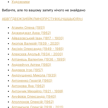
Художники
Вибачте, але по вашому запиту нічого не знайдено
А
Б
В
Г
Ґ
Д
Е
Є
Ж
З
И
І
Ї
Й
К
Л
М
Н
О
П
Р
С
Т
У
Ф
Х
Ц
Ч
Ш
Щ
Ь
Ю
Я
Усі
Агамян Олена (1951)
Аджинджал Ахра (1962)
Айвазовський Іван (1817 - 1900)
Акопов Валерій (1939 - 2020)
Аксінін Олександр (1949 - 1985)
Алексєєв Адольф (1934 - 2000)
Алтанець Валентин (1936 - 1995)
Андрейчук Артем (1983)
Андрєєв Ігор (1957)
Андрущенко Микола (1935)
Антоненко Георгій (1960)
Антонова Яна (1962)
Антончик Михайло (1921 - 1998)
Ануфрієв Олександр (1940)
Аполлонов Олексій (1962)
Артамонов Олексій (1918 - 2011)