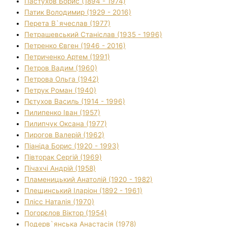
Пастухов Борис (1894 - 1974)
Патик Володимир (1929 - 2016)
Перета В`ячеслав (1977)
Петрашевський Станіслав (1935 - 1996)
Петренко Євген (1946 - 2016)
Петриченко Артем (1991)
Петров Вадим (1960)
Петрова Ольга (1942)
Петрук Роман (1940)
Пєтухов Василь (1914 - 1996)
Пилипенко Іван (1957)
Пилипчук Оксана (1977)
Пирогов Валерій (1962)
Піаніда Борис (1920 - 1993)
Півторак Сергій (1969)
Пічахчі Андрій (1958)
Пламеницький Анатолій (1920 - 1982)
Плещинський Іларіон (1892 - 1961)
Плісс Наталія (1970)
Погорєлов Віктор (1954)
Подерв`янська Анастасія (1978)