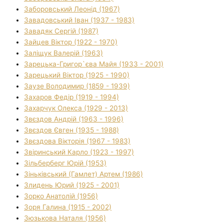
Заборовський Леонід (1967)
Завадовський Іван (1937 - 1983)
Завадяк Сергій (1987)
Зайцев Віктор (1922 - 1970)
Заліщук Валерій (1963)
Зарецька-Григор`єва Майя (1933 - 2001)
Зарецький Віктор (1925 - 1990)
Заузе Володимир (1859 - 1939)
Захаров Федір (1919 - 1994)
Захарчук Олекса (1929 - 2013)
Звєздов Андрій (1963 - 1996)
Звєздов Євген (1935 - 1988)
Звєздова Вікторія (1967 - 1983)
Звіринський Карло (1923 - 1997)
Зільберберг Юрій (1953)
Зіньківський (Гамлет) Артем (1986)
Злидень Юрий (1925 - 2001)
Зорко Анатолій (1956)
Зоря Галина (1915 - 2002)
Зюзькова Наталя (1956)