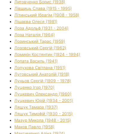
Литовченко Борис (1938)
Лівшиць Слава (1915 - 1995)
Літинський Ібрагім (1908 - 1958)
Лішаєва Олеся (1981)
Лоза Адольф (1931 - 2004)
Лоза Наталія (1964)
Лозинський Тарас (1959)
Лозовський Сергій (1962)
Ломикін Костянтин (1924 - 1994)
Лопата Василь (1941)
Лопухова Світлана (1951)
Луговський Анатолій (1918)
Луньов Сергій (1909 - 1978)
Луценко Ігор (1970)
Луцкевич Олександр (1960)
Луцкевич Юрій (1934 - 2001)
Лящук Тамара (1937)
Лящук Тимофій (1930 - 2015)
Мазур Микола (1948 - 2015)
Маков Павло (1958)
Максименко Аліна (1974)