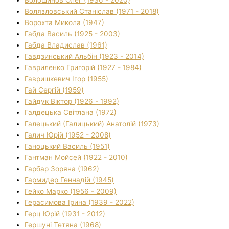
Волязловський Станіслав (1971 - 2018)
Ворохта Микола (1947)
Габда Василь (1925 - 2003)
Габда Владислав (1961)
Гавдзинський Альбін (1923 - 2014)
Гавриленко Григорій (1927 - 1984)
Гавришкевич Ігор (1955)
Гай Сергій (1959)
Гайдук Віктор (1926 - 1992)
Галдецька Світлана (1972)
Галецький (Галицький) Анатолій (1973)
Галич Юрій (1952 - 2008)
Ганоцький Василь (1951)
Гантман Мойсей (1922 - 2010)
Гарбар Зоряна (1962)
Гармидер Геннадій (1945)
Гейко Марко (1956 - 2009)
Герасимова Ірина (1939 - 2022)
Герц Юрій (1931 - 2012)
Гершуні Тетяна (1968)