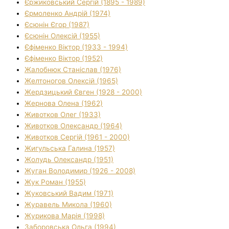
Єржиковський Сергій (1895 - 1989)
Єрмоленко Андрій (1974)
Єсюнін Єгор (1987)
Єсюнін Олексій (1955)
Єфіменко Віктор (1933 - 1994)
Єфіменко Віктор (1952)
Жалобнюк Станіслав (1976)
Желтоногов Олексій (1965)
Жердзицький Євген (1928 - 2000)
Жернова Олена (1962)
Животков Олег (1933)
Животков Олександр (1964)
Животков Сергій (1961 - 2000)
Жигульська Галина (1957)
Жолудь Олександр (1951)
Жуган Володимир (1926 - 2008)
Жук Роман (1955)
Жуковський Вадим (1971)
Журавель Микола (1960)
Журикова Марія (1998)
Заборовська Ольга (1994)