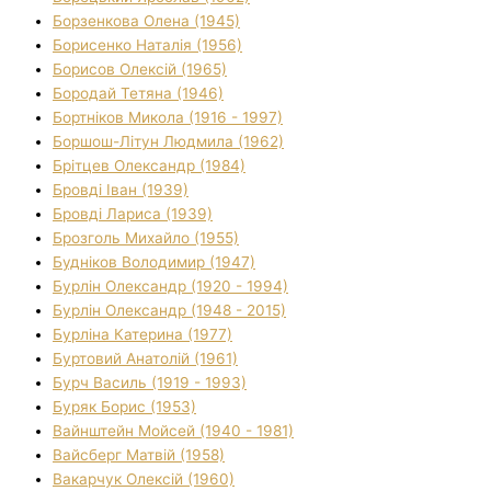
Борзенкова Олена (1945)
Борисенко Наталія (1956)
Борисов Олексій (1965)
Бородай Тетяна (1946)
Бортніков Микола (1916 - 1997)
Боршош-Літун Людмила (1962)
Брітцев Олександр (1984)
Бровді Іван (1939)
Бровді Лариса (1939)
Брозголь Михайло (1955)
Будніков Володимир (1947)
Бурлін Олександр (1920 - 1994)
Бурлін Олександр (1948 - 2015)
Бурліна Катерина (1977)
Буртовий Анатолій (1961)
Бурч Василь (1919 - 1993)
Буряк Борис (1953)
Вайнштейн Мойсей (1940 - 1981)
Вайсберг Матвій (1958)
Вакарчук Олексій (1960)