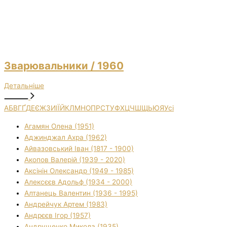
Зварювальники
/ 1960
Детальніше
А
Б
В
Г
Ґ
Д
Е
Є
Ж
З
И
І
Ї
Й
К
Л
М
Н
О
П
Р
С
Т
У
Ф
Х
Ц
Ч
Ш
Щ
Ь
Ю
Я
Усі
Агамян Олена (1951)
Аджинджал Ахра (1962)
Айвазовський Іван (1817 - 1900)
Акопов Валерій (1939 - 2020)
Аксінін Олександр (1949 - 1985)
Алексєєв Адольф (1934 - 2000)
Алтанець Валентин (1936 - 1995)
Андрейчук Артем (1983)
Андрєєв Ігор (1957)
Андрущенко Микола (1935)