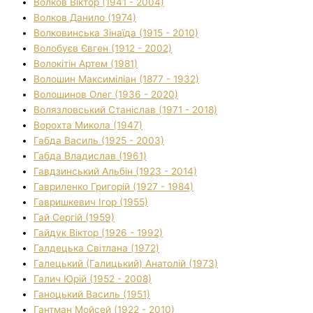
Волков Віктор (1941 - 2004)
Волков Данило (1974)
Волковинська Зінаїда (1915 - 2010)
Волобуєв Євген (1912 - 2002)
Волокітін Артем (1981)
Волошин Максиміліан (1877 - 1932)
Волошинов Олег (1936 - 2020)
Волязловський Станіслав (1971 - 2018)
Ворохта Микола (1947)
Габда Василь (1925 - 2003)
Габда Владислав (1961)
Гавдзинський Альбін (1923 - 2014)
Гавриленко Григорій (1927 - 1984)
Гавришкевич Ігор (1955)
Гай Сергій (1959)
Гайдук Віктор (1926 - 1992)
Галдецька Світлана (1972)
Галецький (Галицький) Анатолій (1973)
Галич Юрій (1952 - 2008)
Ганоцький Василь (1951)
Гантман Мойсей (1922 - 2010)