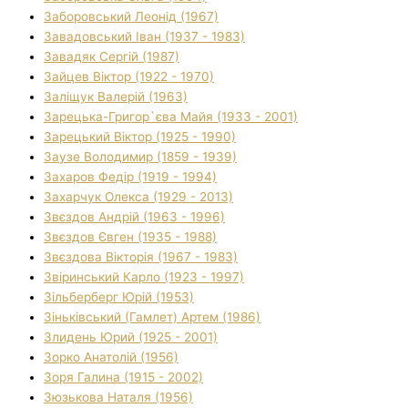
Заборовський Леонід (1967)
Завадовський Іван (1937 - 1983)
Завадяк Сергій (1987)
Зайцев Віктор (1922 - 1970)
Заліщук Валерій (1963)
Зарецька-Григор`єва Майя (1933 - 2001)
Зарецький Віктор (1925 - 1990)
Заузе Володимир (1859 - 1939)
Захаров Федір (1919 - 1994)
Захарчук Олекса (1929 - 2013)
Звєздов Андрій (1963 - 1996)
Звєздов Євген (1935 - 1988)
Звєздова Вікторія (1967 - 1983)
Звіринський Карло (1923 - 1997)
Зільберберг Юрій (1953)
Зіньківський (Гамлет) Артем (1986)
Злидень Юрий (1925 - 2001)
Зорко Анатолій (1956)
Зоря Галина (1915 - 2002)
Зюзькова Наталя (1956)