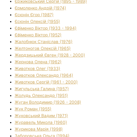
Єржиковський Сергій (1895 - 1989)
Єрмоленко Андрій (1974)
Єсюнін Єгор (1987)
Єсюнін Олексій (1955)
Єфіменко Віктор (1933 - 1994)
Єфіменко Віктор (1952)
Жалобнюк Станіслав (1976)
Желтоногов Олексій (1965)
Жердзицький Євген (1928 - 2000)
Жернова Олена (1962)
Животков Олег (1933)
Животков Олександр (1964)
Животков Сергій (1961 - 2000)
Жигульська Галина (1957)
Жолудь Олександр (1951)
Жуган Володимир (1926 - 2008)
Жук Роман (1955)
Жуковський Вадим (1971)
Журавель Микола (1960)
Журикова Марія (1998)
Заборовська Ольга (1994)