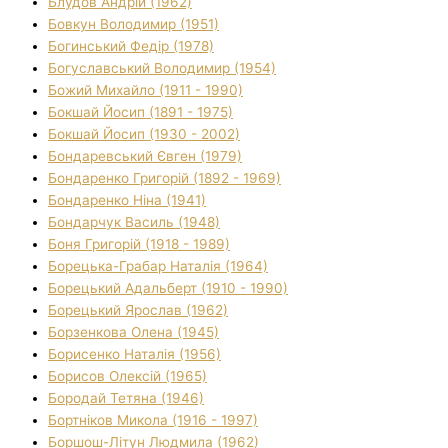
Блудов Андрій (1962)
Бовкун Володимир (1951)
Богинський Федір (1978)
Богуславський Володимир (1954)
Божий Михайло (1911 - 1990)
Бокшай Йосип (1891 - 1975)
Бокшай Йосип (1930 - 2002)
Бондаревський Євген (1979)
Бондаренко Григорій (1892 - 1969)
Бондаренко Ніна (1941)
Бондарчук Василь (1948)
Боня Григорій (1918 - 1989)
Борецька-Грабар Наталія (1964)
Борецький Адальберт (1910 - 1990)
Борецький Ярослав (1962)
Борзенкова Олена (1945)
Борисенко Наталія (1956)
Борисов Олексій (1965)
Бородай Тетяна (1946)
Бортніков Микола (1916 - 1997)
Боршош-Літун Людмила (1962)