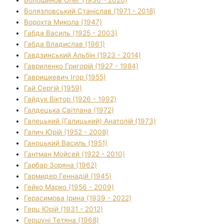
Волязловський Станіслав (1971 - 2018)
Ворохта Микола (1947)
Габда Василь (1925 - 2003)
Габда Владислав (1961)
Гавдзинський Альбін (1923 - 2014)
Гавриленко Григорій (1927 - 1984)
Гавришкевич Ігор (1955)
Гай Сергій (1959)
Гайдук Віктор (1926 - 1992)
Галдецька Світлана (1972)
Галецький (Галицький) Анатолій (1973)
Галич Юрій (1952 - 2008)
Ганоцький Василь (1951)
Гантман Мойсей (1922 - 2010)
Гарбар Зоряна (1962)
Гармидер Геннадій (1945)
Гейко Марко (1956 - 2009)
Герасимова Ірина (1939 - 2022)
Герц Юрій (1931 - 2012)
Гершуні Тетяна (1968)