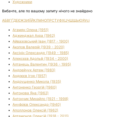
Художники
Вибачте, але по вашому запиту нічого не знайдено
А
Б
В
Г
Ґ
Д
Е
Є
Ж
З
И
І
Ї
Й
К
Л
М
Н
О
П
Р
С
Т
У
Ф
Х
Ц
Ч
Ш
Щ
Ь
Ю
Я
Усі
Агамян Олена (1951)
Аджинджал Ахра (1962)
Айвазовський Іван (1817 - 1900)
Акопов Валерій (1939 - 2020)
Аксінін Олександр (1949 - 1985)
Алексєєв Адольф (1934 - 2000)
Алтанець Валентин (1936 - 1995)
Андрейчук Артем (1983)
Андрєєв Ігор (1957)
Андрущенко Микола (1935)
Антоненко Георгій (1960)
Антонова Яна (1962)
Антончик Михайло (1921 - 1998)
Ануфрієв Олександр (1940)
Аполлонов Олексій (1962)
Артамонов Олексій (1918 - 2011)