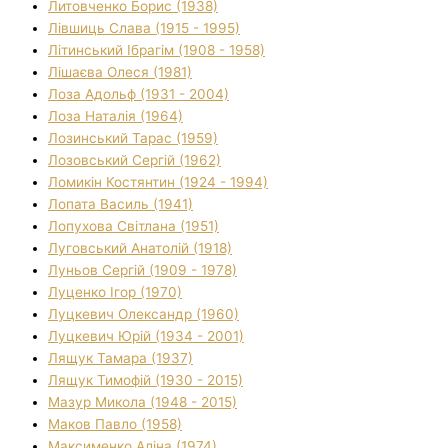
Литовченко Борис (1938)
Лівшиць Слава (1915 - 1995)
Літинський Ібрагім (1908 - 1958)
Лішаєва Олеся (1981)
Лоза Адольф (1931 - 2004)
Лоза Наталія (1964)
Лозинський Тарас (1959)
Лозовський Сергій (1962)
Ломикін Костянтин (1924 - 1994)
Лопата Василь (1941)
Лопухова Світлана (1951)
Луговський Анатолій (1918)
Луньов Сергій (1909 - 1978)
Луценко Ігор (1970)
Луцкевич Олександр (1960)
Луцкевич Юрій (1934 - 2001)
Лящук Тамара (1937)
Лящук Тимофій (1930 - 2015)
Мазур Микола (1948 - 2015)
Маков Павло (1958)
Максименко Аліна (1974)