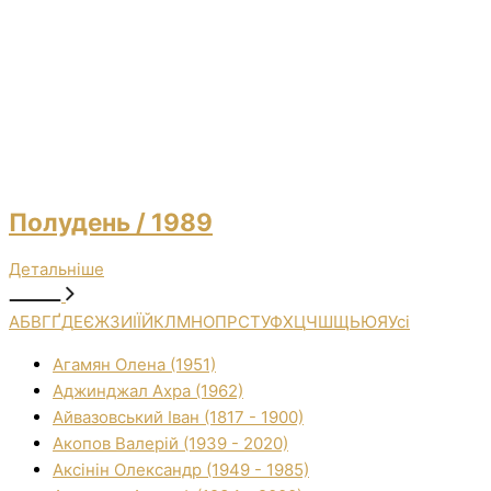
Полудень
/ 1989
Детальніше
А
Б
В
Г
Ґ
Д
Е
Є
Ж
З
И
І
Ї
Й
К
Л
М
Н
О
П
Р
С
Т
У
Ф
Х
Ц
Ч
Ш
Щ
Ь
Ю
Я
Усі
Агамян Олена (1951)
Аджинджал Ахра (1962)
Айвазовський Іван (1817 - 1900)
Акопов Валерій (1939 - 2020)
Аксінін Олександр (1949 - 1985)