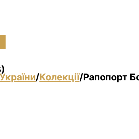
)
України
/
Колекції
/
Рапопорт Бо