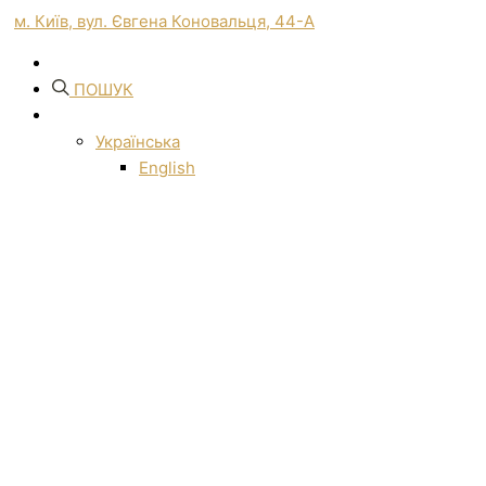
м. Київ, вул. Євгена Коновальця, 44-А
ПОШУК
Українська
English