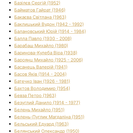
Базілєв Сергій (1952)
Байматов Гайрат (1946)
Бакаєва Світлана (1963)
Баклицький Вудон (1942 - 1992)
Балановський Юрій (1914 - 1984)
Балла Павло (1930 - 2008)
Барабаш Михайло (1980)
Баринова-Кулеба Віра (1938)
Бароянц Михайло (1925 - 2006)
Басанець Валерій (1941)
Басов Яків (1914 - 2004)
Батечко Іван (1926 - 1981)
Бахтов Володимир (1954)
Бевза Петро (1963)
Безуглий Данило (1914 - 1977)
Белень Михайло (1951)
Белень-Пуглик Магдаліна (1951)
Бельський Едуард (1963)
Белянський Олександр (1950)