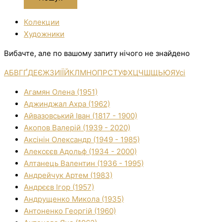
Колекции
Художники
Вибачте, але по вашому запиту нічого не знайдено
А
Б
В
Г
Ґ
Д
Е
Є
Ж
З
И
І
Ї
Й
К
Л
М
Н
О
П
Р
С
Т
У
Ф
Х
Ц
Ч
Ш
Щ
Ь
Ю
Я
Усі
Агамян Олена (1951)
Аджинджал Ахра (1962)
Айвазовський Іван (1817 - 1900)
Акопов Валерій (1939 - 2020)
Аксінін Олександр (1949 - 1985)
Алексєєв Адольф (1934 - 2000)
Алтанець Валентин (1936 - 1995)
Андрейчук Артем (1983)
Андрєєв Ігор (1957)
Андрущенко Микола (1935)
Антоненко Георгій (1960)