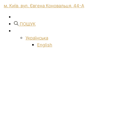
м. Київ, вул. Євгена Коновальця, 44-А
ПОШУК
Українська
English