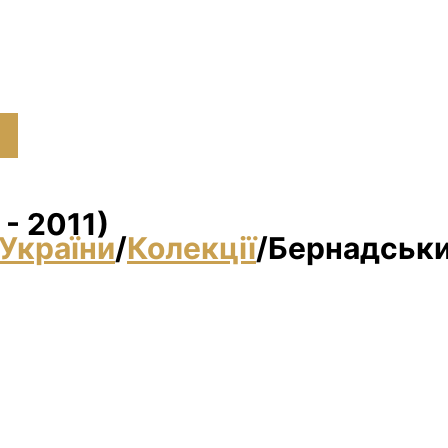
- 2011)
України
/
Колекції
/
Бернадський