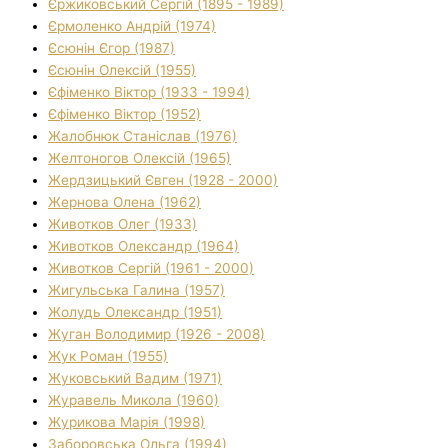
Єржиковський Сергій (1895 - 1989)
Єрмоленко Андрій (1974)
Єсюнін Єгор (1987)
Єсюнін Олексій (1955)
Єфіменко Віктор (1933 - 1994)
Єфіменко Віктор (1952)
Жалобнюк Станіслав (1976)
Желтоногов Олексій (1965)
Жердзицький Євген (1928 - 2000)
Жернова Олена (1962)
Животков Олег (1933)
Животков Олександр (1964)
Животков Сергій (1961 - 2000)
Жигульська Галина (1957)
Жолудь Олександр (1951)
Жуган Володимир (1926 - 2008)
Жук Роман (1955)
Жуковський Вадим (1971)
Журавель Микола (1960)
Журикова Марія (1998)
Заборовська Ольга (1994)