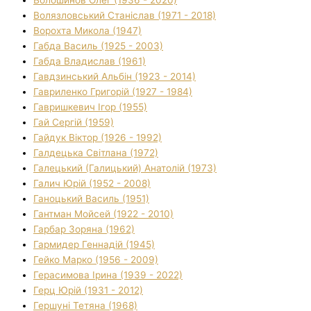
Волязловський Станіслав (1971 - 2018)
Ворохта Микола (1947)
Габда Василь (1925 - 2003)
Габда Владислав (1961)
Гавдзинський Альбін (1923 - 2014)
Гавриленко Григорій (1927 - 1984)
Гавришкевич Ігор (1955)
Гай Сергій (1959)
Гайдук Віктор (1926 - 1992)
Галдецька Світлана (1972)
Галецький (Галицький) Анатолій (1973)
Галич Юрій (1952 - 2008)
Ганоцький Василь (1951)
Гантман Мойсей (1922 - 2010)
Гарбар Зоряна (1962)
Гармидер Геннадій (1945)
Гейко Марко (1956 - 2009)
Герасимова Ірина (1939 - 2022)
Герц Юрій (1931 - 2012)
Гершуні Тетяна (1968)