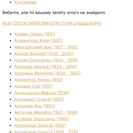
Художники
Вибачте, але по вашому запиту нічого не знайдено
А
Б
В
Г
Ґ
Д
Е
Є
Ж
З
И
І
Ї
Й
К
Л
М
Н
О
П
Р
С
Т
У
Ф
Х
Ц
Ч
Ш
Щ
Ь
Ю
Я
Усі
Агамян Олена (1951)
Аджинджал Ахра (1962)
Айвазовський Іван (1817 - 1900)
Акопов Валерій (1939 - 2020)
Аксінін Олександр (1949 - 1985)
Алексєєв Адольф (1934 - 2000)
Алтанець Валентин (1936 - 1995)
Андрейчук Артем (1983)
Андрєєв Ігор (1957)
Андрущенко Микола (1935)
Антоненко Георгій (1960)
Антонова Яна (1962)
Антончик Михайло (1921 - 1998)
Ануфрієв Олександр (1940)
Аполлонов Олексій (1962)
Артамонов Олексій (1918 - 2011)