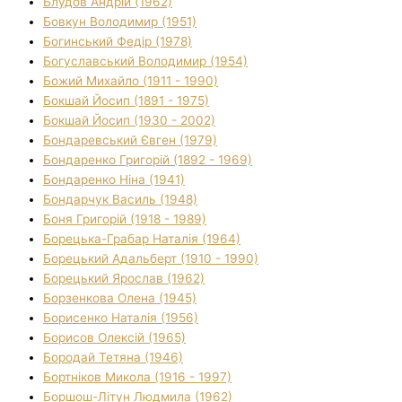
Блудов Андрій (1962)
Бовкун Володимир (1951)
Богинський Федір (1978)
Богуславський Володимир (1954)
Божий Михайло (1911 - 1990)
Бокшай Йосип (1891 - 1975)
Бокшай Йосип (1930 - 2002)
Бондаревський Євген (1979)
Бондаренко Григорій (1892 - 1969)
Бондаренко Ніна (1941)
Бондарчук Василь (1948)
Боня Григорій (1918 - 1989)
Борецька-Грабар Наталія (1964)
Борецький Адальберт (1910 - 1990)
Борецький Ярослав (1962)
Борзенкова Олена (1945)
Борисенко Наталія (1956)
Борисов Олексій (1965)
Бородай Тетяна (1946)
Бортніков Микола (1916 - 1997)
Боршош-Літун Людмила (1962)