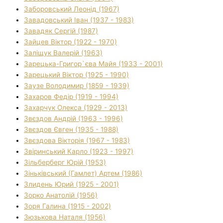
Заборовський Леонід (1967)
Завадовський Іван (1937 - 1983)
Завадяк Сергій (1987)
Зайцев Віктор (1922 - 1970)
Заліщук Валерій (1963)
Зарецька-Григор`єва Майя (1933 - 2001)
Зарецький Віктор (1925 - 1990)
Заузе Володимир (1859 - 1939)
Захаров Федір (1919 - 1994)
Захарчук Олекса (1929 - 2013)
Звєздов Андрій (1963 - 1996)
Звєздов Євген (1935 - 1988)
Звєздова Вікторія (1967 - 1983)
Звіринський Карло (1923 - 1997)
Зільберберг Юрій (1953)
Зіньківський (Гамлет) Артем (1986)
Злидень Юрий (1925 - 2001)
Зорко Анатолій (1956)
Зоря Галина (1915 - 2002)
Зюзькова Наталя (1956)