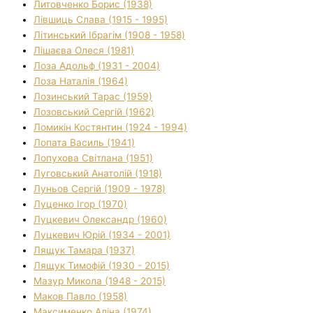
Литовченко Борис (1938)
Лівшиць Слава (1915 - 1995)
Літинський Ібрагім (1908 - 1958)
Лішаєва Олеся (1981)
Лоза Адольф (1931 - 2004)
Лоза Наталія (1964)
Лозинський Тарас (1959)
Лозовський Сергій (1962)
Ломикін Костянтин (1924 - 1994)
Лопата Василь (1941)
Лопухова Світлана (1951)
Луговський Анатолій (1918)
Луньов Сергій (1909 - 1978)
Луценко Ігор (1970)
Луцкевич Олександр (1960)
Луцкевич Юрій (1934 - 2001)
Лящук Тамара (1937)
Лящук Тимофій (1930 - 2015)
Мазур Микола (1948 - 2015)
Маков Павло (1958)
Максименко Аліна (1974)