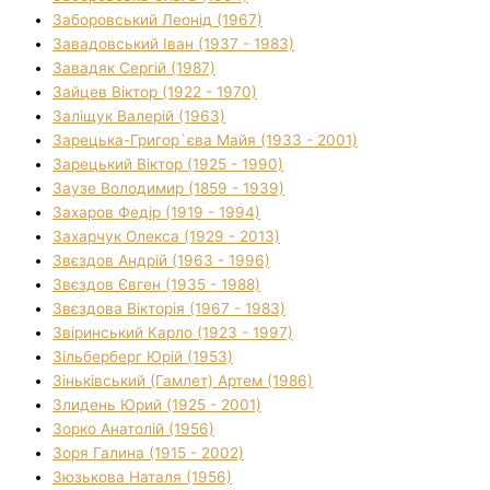
Заборовський Леонід (1967)
Завадовський Іван (1937 - 1983)
Завадяк Сергій (1987)
Зайцев Віктор (1922 - 1970)
Заліщук Валерій (1963)
Зарецька-Григор`єва Майя (1933 - 2001)
Зарецький Віктор (1925 - 1990)
Заузе Володимир (1859 - 1939)
Захаров Федір (1919 - 1994)
Захарчук Олекса (1929 - 2013)
Звєздов Андрій (1963 - 1996)
Звєздов Євген (1935 - 1988)
Звєздова Вікторія (1967 - 1983)
Звіринський Карло (1923 - 1997)
Зільберберг Юрій (1953)
Зіньківський (Гамлет) Артем (1986)
Злидень Юрий (1925 - 2001)
Зорко Анатолій (1956)
Зоря Галина (1915 - 2002)
Зюзькова Наталя (1956)