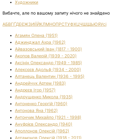
Художники
Вибачте, але по вашому запиту нічого не знайдено
А
Б
В
Г
Ґ
Д
Е
Є
Ж
З
И
І
Ї
Й
К
Л
М
Н
О
П
Р
С
Т
У
Ф
Х
Ц
Ч
Ш
Щ
Ь
Ю
Я
Усі
Агамян Олена (1951)
Аджинджал Ахра (1962)
Айвазовський Іван (1817 - 1900)
Акопов Валерій (1939 - 2020)
Аксінін Олександр (1949 - 1985)
Алексєєв Адольф (1934 - 2000)
Алтанець Валентин (1936 - 1995)
Андрейчук Артем (1983)
Андрєєв Ігор (1957)
Андрущенко Микола (1935)
Антоненко Георгій (1960)
Антонова Яна (1962)
Антончик Михайло (1921 - 1998)
Ануфрієв Олександр (1940)
Аполлонов Олексій (1962)
Артамонов Олексій (1918 - 2011)