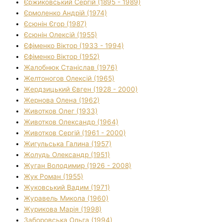
Єржиковський Сергій (1895 - 1989)
Єрмоленко Андрій (1974)
Єсюнін Єгор (1987)
Єсюнін Олексій (1955)
Єфіменко Віктор (1933 - 1994)
Єфіменко Віктор (1952)
Жалобнюк Станіслав (1976)
Желтоногов Олексій (1965)
Жердзицький Євген (1928 - 2000)
Жернова Олена (1962)
Животков Олег (1933)
Животков Олександр (1964)
Животков Сергій (1961 - 2000)
Жигульська Галина (1957)
Жолудь Олександр (1951)
Жуган Володимир (1926 - 2008)
Жук Роман (1955)
Жуковський Вадим (1971)
Журавель Микола (1960)
Журикова Марія (1998)
Заборовська Ольга (1994)