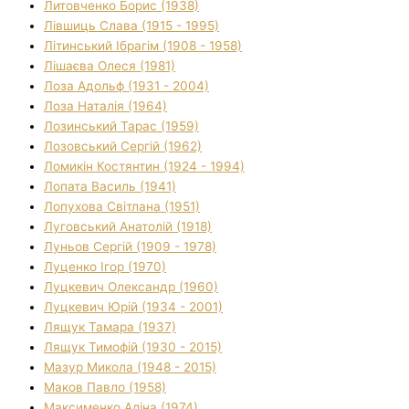
Литовченко Борис (1938)
Лівшиць Слава (1915 - 1995)
Літинський Ібрагім (1908 - 1958)
Лішаєва Олеся (1981)
Лоза Адольф (1931 - 2004)
Лоза Наталія (1964)
Лозинський Тарас (1959)
Лозовський Сергій (1962)
Ломикін Костянтин (1924 - 1994)
Лопата Василь (1941)
Лопухова Світлана (1951)
Луговський Анатолій (1918)
Луньов Сергій (1909 - 1978)
Луценко Ігор (1970)
Луцкевич Олександр (1960)
Луцкевич Юрій (1934 - 2001)
Лящук Тамара (1937)
Лящук Тимофій (1930 - 2015)
Мазур Микола (1948 - 2015)
Маков Павло (1958)
Максименко Аліна (1974)