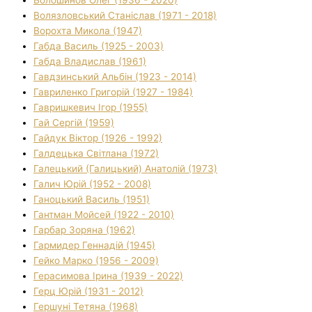
Волязловський Станіслав (1971 - 2018)
Ворохта Микола (1947)
Габда Василь (1925 - 2003)
Габда Владислав (1961)
Гавдзинський Альбін (1923 - 2014)
Гавриленко Григорій (1927 - 1984)
Гавришкевич Ігор (1955)
Гай Сергій (1959)
Гайдук Віктор (1926 - 1992)
Галдецька Світлана (1972)
Галецький (Галицький) Анатолій (1973)
Галич Юрій (1952 - 2008)
Ганоцький Василь (1951)
Гантман Мойсей (1922 - 2010)
Гарбар Зоряна (1962)
Гармидер Геннадій (1945)
Гейко Марко (1956 - 2009)
Герасимова Ірина (1939 - 2022)
Герц Юрій (1931 - 2012)
Гершуні Тетяна (1968)