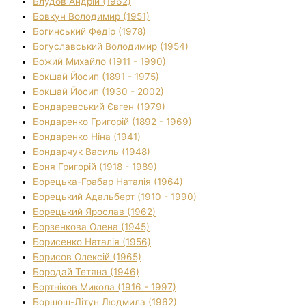
Блудов Андрій (1962)
Бовкун Володимир (1951)
Богинський Федір (1978)
Богуславський Володимир (1954)
Божий Михайло (1911 - 1990)
Бокшай Йосип (1891 - 1975)
Бокшай Йосип (1930 - 2002)
Бондаревський Євген (1979)
Бондаренко Григорій (1892 - 1969)
Бондаренко Ніна (1941)
Бондарчук Василь (1948)
Боня Григорій (1918 - 1989)
Борецька-Грабар Наталія (1964)
Борецький Адальберт (1910 - 1990)
Борецький Ярослав (1962)
Борзенкова Олена (1945)
Борисенко Наталія (1956)
Борисов Олексій (1965)
Бородай Тетяна (1946)
Бортніков Микола (1916 - 1997)
Боршош-Літун Людмила (1962)