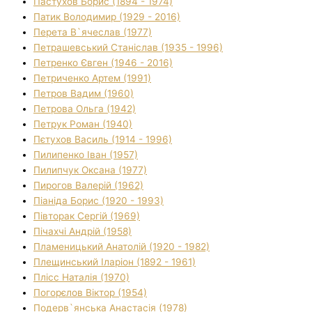
Пастухов Борис (1894 - 1974)
Патик Володимир (1929 - 2016)
Перета В`ячеслав (1977)
Петрашевський Станіслав (1935 - 1996)
Петренко Євген (1946 - 2016)
Петриченко Артем (1991)
Петров Вадим (1960)
Петрова Ольга (1942)
Петрук Роман (1940)
Пєтухов Василь (1914 - 1996)
Пилипенко Іван (1957)
Пилипчук Оксана (1977)
Пирогов Валерій (1962)
Піаніда Борис (1920 - 1993)
Півторак Сергій (1969)
Пічахчі Андрій (1958)
Пламеницький Анатолій (1920 - 1982)
Плещинський Іларіон (1892 - 1961)
Плісс Наталія (1970)
Погорєлов Віктор (1954)
Подерв`янська Анастасія (1978)