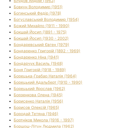
Блудов Андрій (1962)
Бовкун Володимир (1951)
Богинський Федір (1978)
Богуславський Володимир (1954)
Божий Михайло (1911 - 1990)
Бокшай Йосип (1891 - 1975)
Бокшай Йосип (1930 - 2002)
Бондаревський Євген (1979)
Бондаренко Григорій (1892 - 1969)
Бондаренко Ніна (1941)
Бондарчук Василь (1948)
Боня Григорій (1918 - 1989)
Борецька-Грабар Наталія (1964)
Борецький Адальберт (1910 - 1990)
Борецький Ярослав (1962)
Борзенкова Олена (1945)
Борисенко Наталія (1956)
Борисов Олексій (1965)
Бородай Тетяна (1946)
Бортніков Микола (1916 - 1997)
Боршош-Літун Людмила (1962)