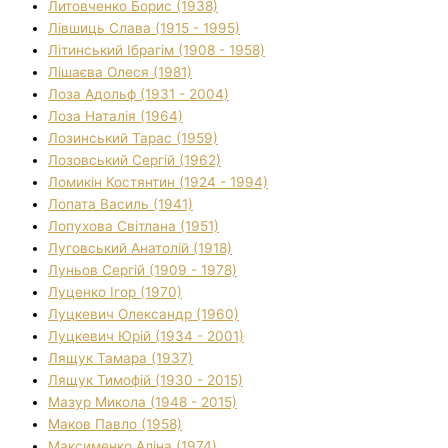
Литовченко Борис (1938)
Лівшиць Слава (1915 - 1995)
Літинський Ібрагім (1908 - 1958)
Лішаєва Олеся (1981)
Лоза Адольф (1931 - 2004)
Лоза Наталія (1964)
Лозинський Тарас (1959)
Лозовський Сергій (1962)
Ломикін Костянтин (1924 - 1994)
Лопата Василь (1941)
Лопухова Світлана (1951)
Луговський Анатолій (1918)
Луньов Сергій (1909 - 1978)
Луценко Ігор (1970)
Луцкевич Олександр (1960)
Луцкевич Юрій (1934 - 2001)
Лящук Тамара (1937)
Лящук Тимофій (1930 - 2015)
Мазур Микола (1948 - 2015)
Маков Павло (1958)
Максименко Аліна (1974)