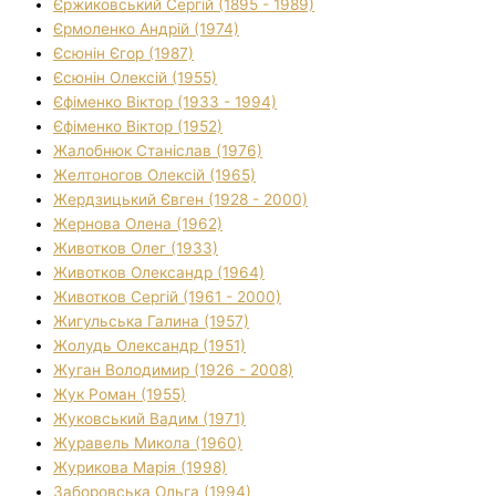
Єржиковський Сергій (1895 - 1989)
Єрмоленко Андрій (1974)
Єсюнін Єгор (1987)
Єсюнін Олексій (1955)
Єфіменко Віктор (1933 - 1994)
Єфіменко Віктор (1952)
Жалобнюк Станіслав (1976)
Желтоногов Олексій (1965)
Жердзицький Євген (1928 - 2000)
Жернова Олена (1962)
Животков Олег (1933)
Животков Олександр (1964)
Животков Сергій (1961 - 2000)
Жигульська Галина (1957)
Жолудь Олександр (1951)
Жуган Володимир (1926 - 2008)
Жук Роман (1955)
Жуковський Вадим (1971)
Журавель Микола (1960)
Журикова Марія (1998)
Заборовська Ольга (1994)