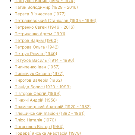
Пастухов Борис (1894 - 1974)
Патик Володимир (1929 - 2016)
Перета В`ячеслав (1977)
Петрашевський Станіслав (1935 - 1996)
Петренко Євген (1946 - 2016)
Петриченко Артем (1991)
Петров Вадим (1960)
Петрова Ольга (1942)
Петрук Роман (1940)
Пєтухов Василь (1914 - 1996)
Пилипенко Іван (1957)
Пилипчук Оксана (1977)
Пирогов Валерій (1962)
Піаніда Борис (1920 - 1993)
Півторак Сергій (1969)
Пічахчі Андрій (1958)
Пламеницький Анатолій (1920 - 1982)
Плещинський Іларіон (1892 - 1961)
Плісс Наталія (1970)
Погорєлов Віктор (1954)
Подерв`янська Анастасія (1978)