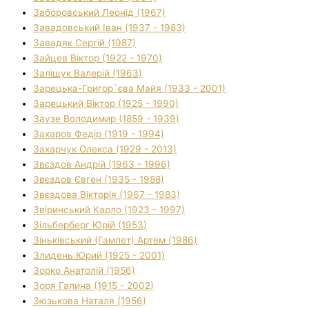
Заборовський Леонід (1967)
Завадовський Іван (1937 - 1983)
Завадяк Сергій (1987)
Зайцев Віктор (1922 - 1970)
Заліщук Валерій (1963)
Зарецька-Григор`єва Майя (1933 - 2001)
Зарецький Віктор (1925 - 1990)
Заузе Володимир (1859 - 1939)
Захаров Федір (1919 - 1994)
Захарчук Олекса (1929 - 2013)
Звєздов Андрій (1963 - 1996)
Звєздов Євген (1935 - 1988)
Звєздова Вікторія (1967 - 1983)
Звіринський Карло (1923 - 1997)
Зільберберг Юрій (1953)
Зіньківський (Гамлет) Артем (1986)
Злидень Юрий (1925 - 2001)
Зорко Анатолій (1956)
Зоря Галина (1915 - 2002)
Зюзькова Наталя (1956)