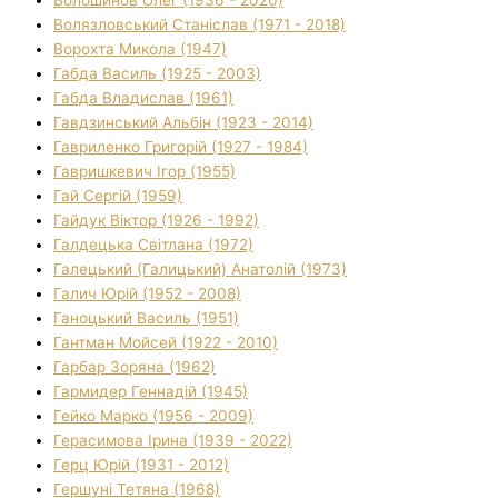
Волязловський Станіслав (1971 - 2018)
Ворохта Микола (1947)
Габда Василь (1925 - 2003)
Габда Владислав (1961)
Гавдзинський Альбін (1923 - 2014)
Гавриленко Григорій (1927 - 1984)
Гавришкевич Ігор (1955)
Гай Сергій (1959)
Гайдук Віктор (1926 - 1992)
Галдецька Світлана (1972)
Галецький (Галицький) Анатолій (1973)
Галич Юрій (1952 - 2008)
Ганоцький Василь (1951)
Гантман Мойсей (1922 - 2010)
Гарбар Зоряна (1962)
Гармидер Геннадій (1945)
Гейко Марко (1956 - 2009)
Герасимова Ірина (1939 - 2022)
Герц Юрій (1931 - 2012)
Гершуні Тетяна (1968)