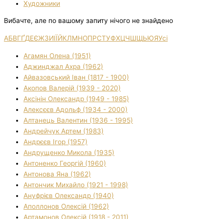
Художники
Вибачте, але по вашому запиту нічого не знайдено
А
Б
В
Г
Ґ
Д
Е
Є
Ж
З
И
І
Ї
Й
К
Л
М
Н
О
П
Р
С
Т
У
Ф
Х
Ц
Ч
Ш
Щ
Ь
Ю
Я
Усі
Агамян Олена (1951)
Аджинджал Ахра (1962)
Айвазовський Іван (1817 - 1900)
Акопов Валерій (1939 - 2020)
Аксінін Олександр (1949 - 1985)
Алексєєв Адольф (1934 - 2000)
Алтанець Валентин (1936 - 1995)
Андрейчук Артем (1983)
Андрєєв Ігор (1957)
Андрущенко Микола (1935)
Антоненко Георгій (1960)
Антонова Яна (1962)
Антончик Михайло (1921 - 1998)
Ануфрієв Олександр (1940)
Аполлонов Олексій (1962)
Артамонов Олексій (1918 - 2011)