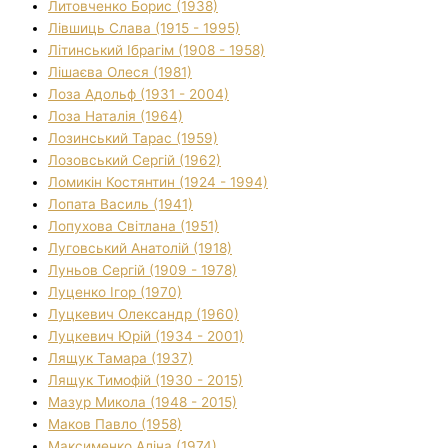
Литовченко Борис (1938)
Лівшиць Слава (1915 - 1995)
Літинський Ібрагім (1908 - 1958)
Лішаєва Олеся (1981)
Лоза Адольф (1931 - 2004)
Лоза Наталія (1964)
Лозинський Тарас (1959)
Лозовський Сергій (1962)
Ломикін Костянтин (1924 - 1994)
Лопата Василь (1941)
Лопухова Світлана (1951)
Луговський Анатолій (1918)
Луньов Сергій (1909 - 1978)
Луценко Ігор (1970)
Луцкевич Олександр (1960)
Луцкевич Юрій (1934 - 2001)
Лящук Тамара (1937)
Лящук Тимофій (1930 - 2015)
Мазур Микола (1948 - 2015)
Маков Павло (1958)
Максименко Аліна (1974)