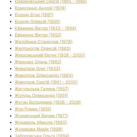
Єржиковський Сергій (1895 - 1989)
Єрмоленко Андрій (1974)
Єсюнін Єгор (1987)
Єсюнін Олексій (1955)
Єфіменко Віктор (1933 - 1994)
Єфіменко Віктор (1952)
Жалобнюк Станіслав (1976)
Желтоногов Олексій (1965)
Жердзицький Євген (1928 - 2000)
Жернова Олена (1962)
Животков Олег (1933)
Животков Олександр (1964)
Животков Сергій (1961 - 2000)
Жигульська Галина (1957)
Жолудь Олександр (1951)
Жуган Володимир (1926 - 2008)
Жук Роман (1955)
Жуковський Вадим (1971)
Журавель Микола (1960)
Журикова Марія (1998)
Заборовська Ольга (1994)