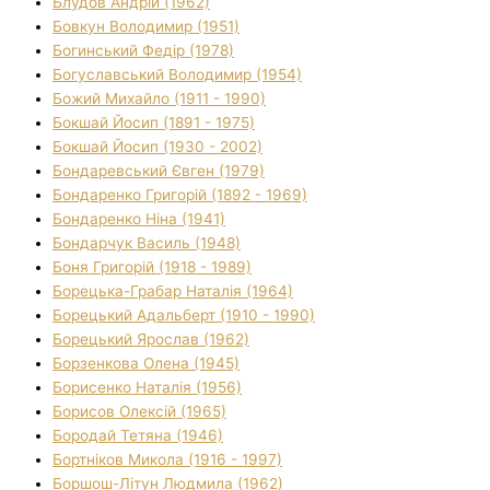
Блудов Андрій (1962)
Бовкун Володимир (1951)
Богинський Федір (1978)
Богуславський Володимир (1954)
Божий Михайло (1911 - 1990)
Бокшай Йосип (1891 - 1975)
Бокшай Йосип (1930 - 2002)
Бондаревський Євген (1979)
Бондаренко Григорій (1892 - 1969)
Бондаренко Ніна (1941)
Бондарчук Василь (1948)
Боня Григорій (1918 - 1989)
Борецька-Грабар Наталія (1964)
Борецький Адальберт (1910 - 1990)
Борецький Ярослав (1962)
Борзенкова Олена (1945)
Борисенко Наталія (1956)
Борисов Олексій (1965)
Бородай Тетяна (1946)
Бортніков Микола (1916 - 1997)
Боршош-Літун Людмила (1962)