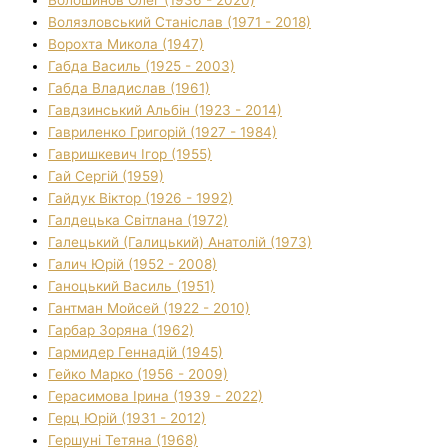
Волязловський Станіслав (1971 - 2018)
Ворохта Микола (1947)
Габда Василь (1925 - 2003)
Габда Владислав (1961)
Гавдзинський Альбін (1923 - 2014)
Гавриленко Григорій (1927 - 1984)
Гавришкевич Ігор (1955)
Гай Сергій (1959)
Гайдук Віктор (1926 - 1992)
Галдецька Світлана (1972)
Галецький (Галицький) Анатолій (1973)
Галич Юрій (1952 - 2008)
Ганоцький Василь (1951)
Гантман Мойсей (1922 - 2010)
Гарбар Зоряна (1962)
Гармидер Геннадій (1945)
Гейко Марко (1956 - 2009)
Герасимова Ірина (1939 - 2022)
Герц Юрій (1931 - 2012)
Гершуні Тетяна (1968)