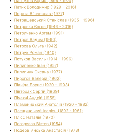
Пастухов Борис (1894 - 1974)
Патик Володимир (1929 - 2016)
Перета В`ячеслав (1977)
Петрашевський Станіслав (1935 - 1996)
Петренко Євген (1946 - 2016)
Петриченко Артем (1991)
Петров Вадим (1960)
Петрова Ольга (1942)
Петрук Роман (1940)
Пєтухов Василь (1914 - 1996)
Пилипенко Іван (1957)
Пилипчук Оксана (1977)
Пирогов Валерій (1962)
Піаніда Борис (1920 - 1993)
Півторак Сергій (1969)
Пічахчі Андрій (1958)
Пламеницький Анатолій (1920 - 1982)
Плещинський Іларіон (1892 - 1961)
Плісс Наталія (1970)
Погорєлов Віктор (1954)
Подерв`янська Анастасія (1978)