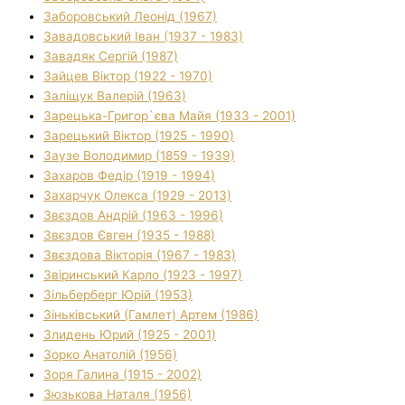
Заборовський Леонід (1967)
Завадовський Іван (1937 - 1983)
Завадяк Сергій (1987)
Зайцев Віктор (1922 - 1970)
Заліщук Валерій (1963)
Зарецька-Григор`єва Майя (1933 - 2001)
Зарецький Віктор (1925 - 1990)
Заузе Володимир (1859 - 1939)
Захаров Федір (1919 - 1994)
Захарчук Олекса (1929 - 2013)
Звєздов Андрій (1963 - 1996)
Звєздов Євген (1935 - 1988)
Звєздова Вікторія (1967 - 1983)
Звіринський Карло (1923 - 1997)
Зільберберг Юрій (1953)
Зіньківський (Гамлет) Артем (1986)
Злидень Юрий (1925 - 2001)
Зорко Анатолій (1956)
Зоря Галина (1915 - 2002)
Зюзькова Наталя (1956)