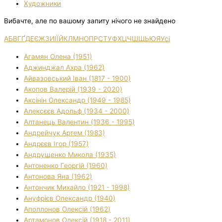
Художники
Вибачте, але по вашому запиту нічого не знайдено
А
Б
В
Г
Ґ
Д
Е
Є
Ж
З
И
І
Ї
Й
К
Л
М
Н
О
П
Р
С
Т
У
Ф
Х
Ц
Ч
Ш
Щ
Ь
Ю
Я
Усі
Агамян Олена (1951)
Аджинджал Ахра (1962)
Айвазовський Іван (1817 - 1900)
Акопов Валерій (1939 - 2020)
Аксінін Олександр (1949 - 1985)
Алексєєв Адольф (1934 - 2000)
Алтанець Валентин (1936 - 1995)
Андрейчук Артем (1983)
Андрєєв Ігор (1957)
Андрущенко Микола (1935)
Антоненко Георгій (1960)
Антонова Яна (1962)
Антончик Михайло (1921 - 1998)
Ануфрієв Олександр (1940)
Аполлонов Олексій (1962)
Артамонов Олексій (1918 - 2011)