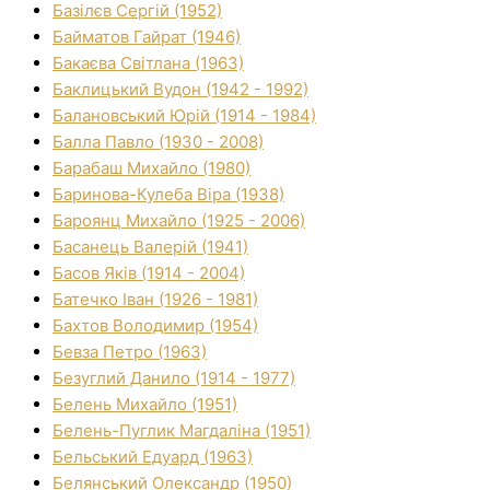
Базілєв Сергій (1952)
Байматов Гайрат (1946)
Бакаєва Світлана (1963)
Баклицький Вудон (1942 - 1992)
Балановський Юрій (1914 - 1984)
Балла Павло (1930 - 2008)
Барабаш Михайло (1980)
Баринова-Кулеба Віра (1938)
Бароянц Михайло (1925 - 2006)
Басанець Валерій (1941)
Басов Яків (1914 - 2004)
Батечко Іван (1926 - 1981)
Бахтов Володимир (1954)
Бевза Петро (1963)
Безуглий Данило (1914 - 1977)
Белень Михайло (1951)
Белень-Пуглик Магдаліна (1951)
Бельський Едуард (1963)
Белянський Олександр (1950)