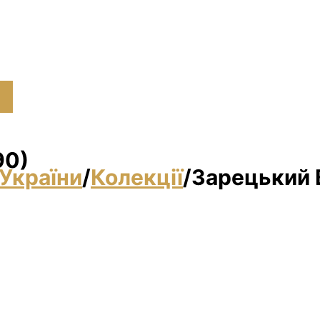
90)
України
/
Колекції
/
Зарецький В