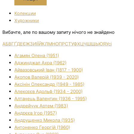
Колекции
Художники
Вибачте, але по вашому запиту нічого не знайдено
А
Б
В
Г
Ґ
Д
Е
Є
Ж
З
И
І
Ї
Й
К
Л
М
Н
О
П
Р
С
Т
У
Ф
Х
Ц
Ч
Ш
Щ
Ь
Ю
Я
Усі
Агамян Олена (1951)
Аджинджал Ахра (1962)
Айвазовський Іван (1817 - 1900)
Акопов Валерій (1939 - 2020)
Аксінін Олександр (1949 - 1985)
Алексєєв Адольф (1934 - 2000)
Алтанець Валентин (1936 - 1995)
Андрейчук Артем (1983)
Андрєєв Ігор (1957)
Андрущенко Микола (1935)
Антоненко Георгій (1960)