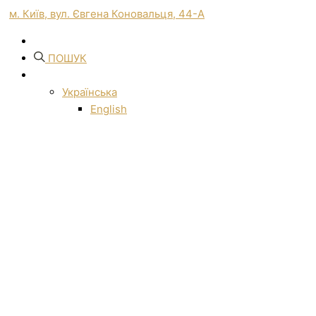
м. Київ, вул. Євгена Коновальця, 44-А
ПОШУК
Українська
English