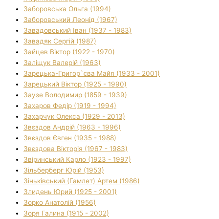
Заборовська Ольга (1994)
Заборовський Леонід (1967)
Завадовський Іван (1937 - 1983)
Завадяк Сергій (1987)
Зайцев Віктор (1922 - 1970)
Заліщук Валерій (1963)
Зарецька-Григор`єва Майя (1933 - 2001)
Зарецький Віктор (1925 - 1990)
Заузе Володимир (1859 - 1939)
Захаров Федір (1919 - 1994)
Захарчук Олекса (1929 - 2013)
Звєздов Андрій (1963 - 1996)
Звєздов Євген (1935 - 1988)
Звєздова Вікторія (1967 - 1983)
Звіринський Карло (1923 - 1997)
Зільберберг Юрій (1953)
Зіньківський (Гамлет) Артем (1986)
Злидень Юрий (1925 - 2001)
Зорко Анатолій (1956)
Зоря Галина (1915 - 2002)