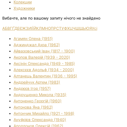
Колекции
Художники
Вибачте, але по вашому запиту нічого не знайдено
А
Б
В
Г
Ґ
Д
Е
Є
Ж
З
И
І
Ї
Й
К
Л
М
Н
О
П
Р
С
Т
У
Ф
Х
Ц
Ч
Ш
Щ
Ь
Ю
Я
Усі
Агамян Олена (1951)
Аджинджал Ахра (1962)
Айвазовський Іван (1817 - 1900)
Акопов Валерій (1939 - 2020)
Аксінін Олександр (1949 - 1985)
Алексєєв Адольф (1934 - 2000)
Алтанець Валентин (1936 - 1995)
Андрейчук Артем (1983)
Андрєєв Ігор (1957)
Андрущенко Микола (1935)
Антоненко Георгій (1960)
Антонова Яна (1962)
Антончик Михайло (1921 - 1998)
Ануфрієв Олександр (1940)
Аполлонов Олексій (1962)