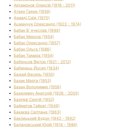
Артамонов Олексій (1918 - 2011)
Атаян Гаяне (1959)
Ахмаді Саїд (1970)
Ацманчук Олександр (1923 - 1974)
Бабак В`ячеслав (1946)
Бабак Микола (1954)
Бабак Олександр (1957)
Бабак Ольга (1986)
Бабак Тамара (1954)
Бабенцов Віктор (1921 - 2012)
Бабинець Йосип (1934)
Бажай Василь (1950)
Базак Марта (1953)
Базан Володимир (1956)
Базилевич Анатолій (1926 - 2005)
Базілєв Сергій (1952)
Байматов Гайрат (1946)
Бакаєва Світлана (1963)
Баклицький Вудон (1942 - 1992)
Балановський Юрій (1914 - 1984)