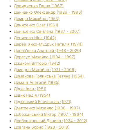
Давидченко Ганна (1967)
Данченко Олександр (1926 - 1993)
Демцю Михайло (1953)
Денисенко Олег (1961)
Денисенко Світлана (1937 - 2007)
Денисова Ніна (1942)
Дерев`янко-Мудрук Наталія (1974)
Дерев'янко Анатолій (1948 - 2020)
Дерегус Михайло (1904 - 1997)
Джакомі Вітторіо (1942)
Дзиндра Михайло (1921 - 2006)
Диманова-Голинська Тетяна (1954)
Димант Анатолій (1985)
Дідик Іван (1951)
Дідик Надія (1954)
Дідківський В`ячеслав (1971)
Дмитренко Михайло (1908 - 1997)
Добржанський Віктор (1907 - 1964)
Довбошинський Данило (1924 - 2012)
Довгань Борис (1928 - 2019)