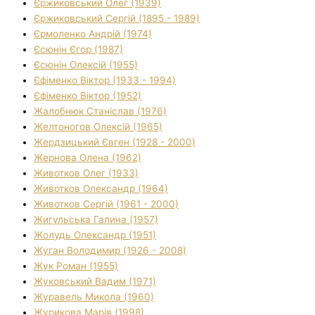
Єржиковський Олег (1939)
Єржиковський Сергій (1895 - 1989)
Єрмоленко Андрій (1974)
Єсюнін Єгор (1987)
Єсюнін Олексій (1955)
Єфіменко Віктор (1933 - 1994)
Єфіменко Віктор (1952)
Жалобнюк Станіслав (1976)
Желтоногов Олексій (1965)
Жердзицький Євген (1928 - 2000)
Жернова Олена (1962)
Животков Олег (1933)
Животков Олександр (1964)
Животков Сергій (1961 - 2000)
Жигульська Галина (1957)
Жолудь Олександр (1951)
Жуган Володимир (1926 - 2008)
Жук Роман (1955)
Жуковський Вадим (1971)
Журавель Микола (1960)
Журикова Марія (1998)