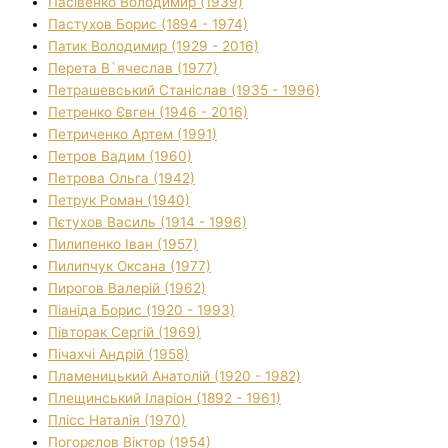
Пасівенко Володимир (1939)
Пастухов Борис (1894 - 1974)
Патик Володимир (1929 - 2016)
Перета В`ячеслав (1977)
Петрашевський Станіслав (1935 - 1996)
Петренко Євген (1946 - 2016)
Петриченко Артем (1991)
Петров Вадим (1960)
Петрова Ольга (1942)
Петрук Роман (1940)
Пєтухов Василь (1914 - 1996)
Пилипенко Іван (1957)
Пилипчук Оксана (1977)
Пирогов Валерій (1962)
Піаніда Борис (1920 - 1993)
Півторак Сергій (1969)
Пічахчі Андрій (1958)
Пламеницький Анатолій (1920 - 1982)
Плещинський Іларіон (1892 - 1961)
Плісс Наталія (1970)
Погорєлов Віктор (1954)