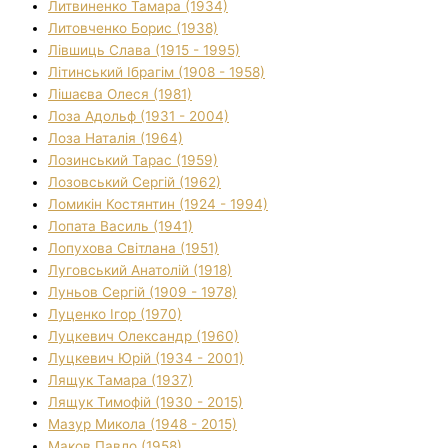
Литвиненко Тамара (1934)
Литовченко Борис (1938)
Лівшиць Слава (1915 - 1995)
Літинський Ібрагім (1908 - 1958)
Лішаєва Олеся (1981)
Лоза Адольф (1931 - 2004)
Лоза Наталія (1964)
Лозинський Тарас (1959)
Лозовський Сергій (1962)
Ломикін Костянтин (1924 - 1994)
Лопата Василь (1941)
Лопухова Світлана (1951)
Луговський Анатолій (1918)
Луньов Сергій (1909 - 1978)
Луценко Ігор (1970)
Луцкевич Олександр (1960)
Луцкевич Юрій (1934 - 2001)
Лящук Тамара (1937)
Лящук Тимофій (1930 - 2015)
Мазур Микола (1948 - 2015)
Маков Павло (1958)