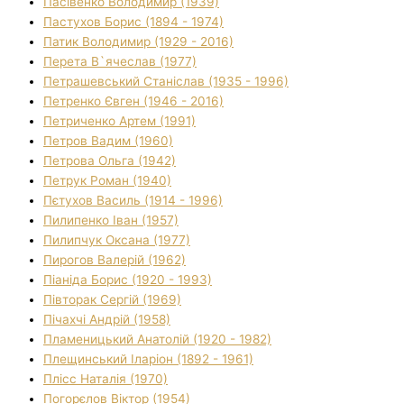
Пасівенко Володимир (1939)
Пастухов Борис (1894 - 1974)
Патик Володимир (1929 - 2016)
Перета В`ячеслав (1977)
Петрашевський Станіслав (1935 - 1996)
Петренко Євген (1946 - 2016)
Петриченко Артем (1991)
Петров Вадим (1960)
Петрова Ольга (1942)
Петрук Роман (1940)
Пєтухов Василь (1914 - 1996)
Пилипенко Іван (1957)
Пилипчук Оксана (1977)
Пирогов Валерій (1962)
Піаніда Борис (1920 - 1993)
Півторак Сергій (1969)
Пічахчі Андрій (1958)
Пламеницький Анатолій (1920 - 1982)
Плещинський Іларіон (1892 - 1961)
Плісс Наталія (1970)
Погорєлов Віктор (1954)