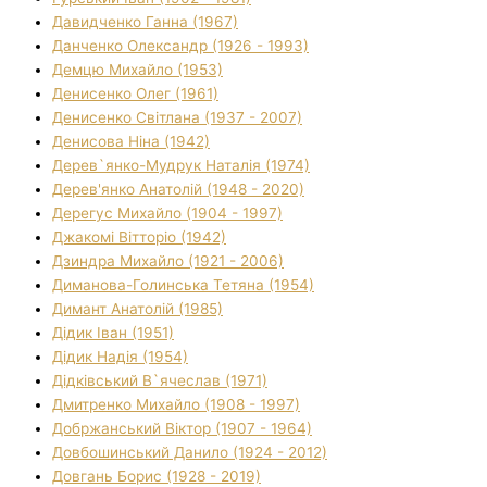
Давидченко Ганна (1967)
Данченко Олександр (1926 - 1993)
Демцю Михайло (1953)
Денисенко Олег (1961)
Денисенко Світлана (1937 - 2007)
Денисова Ніна (1942)
Дерев`янко-Мудрук Наталія (1974)
Дерев'янко Анатолій (1948 - 2020)
Дерегус Михайло (1904 - 1997)
Джакомі Вітторіо (1942)
Дзиндра Михайло (1921 - 2006)
Диманова-Голинська Тетяна (1954)
Димант Анатолій (1985)
Дідик Іван (1951)
Дідик Надія (1954)
Дідківський В`ячеслав (1971)
Дмитренко Михайло (1908 - 1997)
Добржанський Віктор (1907 - 1964)
Довбошинський Данило (1924 - 2012)
Довгань Борис (1928 - 2019)