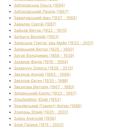
Заборовська Ольга (1994)
Заборовський Леонід (1967)
Завадовський Іван (1937 - 1983)
Завадяк Сергій (1987)
Зайцев Віктор (1922 - 1970)
Заліщук Валерій (1963)
Зарецька-Григор`єва Майя (1933 - 2001)
Зарецький Віктор (1925 - 1990)
Заузе Володимир (1859 - 1939)
Захаров Федір (1919 - 1994)
Захарчук Олекса (1929 - 2013)
Звєздов Андрій (1963 - 1996)
Звєздов Євген (1935 - 1988)
Звєздова Вікторія (1967 - 1983)
Звіринський Карло (1923 - 1997)
Зільберберг Юрій (1953)
Зіньківський (Гамлет) Артем (1986)
Злидень Юрий (1925 - 2001)
Зорко Анатолій (1956)
Зоря Галина (1915 - 2002)