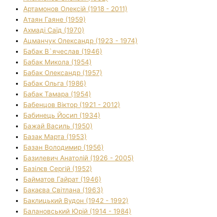
Артамонов Олексій (1918 - 2011)
Атаян Гаяне (1959)
Ахмаді Саїд (1970)
Ацманчук Олександр (1923 - 1974)
Бабак В`ячеслав (1946)
Бабак Микола (1954)
Бабак Олександр (1957)
Бабак Ольга (1986)
Бабак Тамара (1954)
Бабенцов Віктор (1921 - 2012)
Бабинець Йосип (1934)
Бажай Василь (1950)
Базак Марта (1953)
Базан Володимир (1956)
Базилевич Анатолій (1926 - 2005)
Базілєв Сергій (1952)
Байматов Гайрат (1946)
Бакаєва Світлана (1963)
Баклицький Вудон (1942 - 1992)
Балановський Юрій (1914 - 1984)