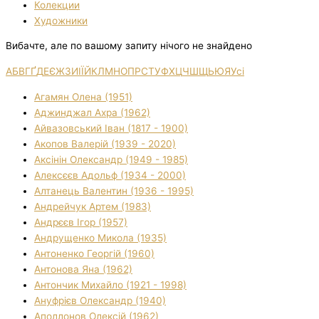
Колекции
Художники
Вибачте, але по вашому запиту нічого не знайдено
А
Б
В
Г
Ґ
Д
Е
Є
Ж
З
И
І
Ї
Й
К
Л
М
Н
О
П
Р
С
Т
У
Ф
Х
Ц
Ч
Ш
Щ
Ь
Ю
Я
Усі
Агамян Олена (1951)
Аджинджал Ахра (1962)
Айвазовський Іван (1817 - 1900)
Акопов Валерій (1939 - 2020)
Аксінін Олександр (1949 - 1985)
Алексєєв Адольф (1934 - 2000)
Алтанець Валентин (1936 - 1995)
Андрейчук Артем (1983)
Андрєєв Ігор (1957)
Андрущенко Микола (1935)
Антоненко Георгій (1960)
Антонова Яна (1962)
Антончик Михайло (1921 - 1998)
Ануфрієв Олександр (1940)
Аполлонов Олексій (1962)