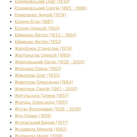
Єржиковський Олег (1939)
Єржиковський Сергій (1895 - 1989)
Єрмоленко Андрій (1974)
Єсюнін Єгор (1987)
Єсюнін Олексій (1955)
Єфіменко Віктор (1933 - 1994)
Єфіменко Віктор (1952)
Жалобнюк Станіслав (1976)
Желтоногов Олексій (1965)
Жердзицький Євген (1928 - 2000)
Жернова Олена (1962)
Животков Олег (1933)
Животков Олександр (1964)
Животков Сергій (1961 - 2000)
Жигульська Галина (1957)
Жолудь Олександр (1951)
Жуган Володимир (1926 - 2008)
Жук Роман (1955)
Жуковський Вадим (1971)
Журавель Микола (1960)
Журикова Марія (1998)