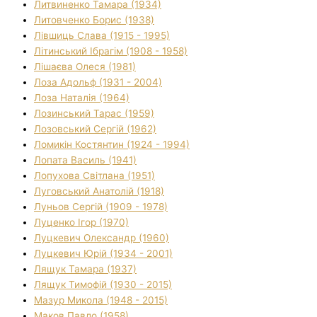
Литвиненко Тамара (1934)
Литовченко Борис (1938)
Лівшиць Слава (1915 - 1995)
Літинський Ібрагім (1908 - 1958)
Лішаєва Олеся (1981)
Лоза Адольф (1931 - 2004)
Лоза Наталія (1964)
Лозинський Тарас (1959)
Лозовський Сергій (1962)
Ломикін Костянтин (1924 - 1994)
Лопата Василь (1941)
Лопухова Світлана (1951)
Луговський Анатолій (1918)
Луньов Сергій (1909 - 1978)
Луценко Ігор (1970)
Луцкевич Олександр (1960)
Луцкевич Юрій (1934 - 2001)
Лящук Тамара (1937)
Лящук Тимофій (1930 - 2015)
Мазур Микола (1948 - 2015)
Маков Павло (1958)