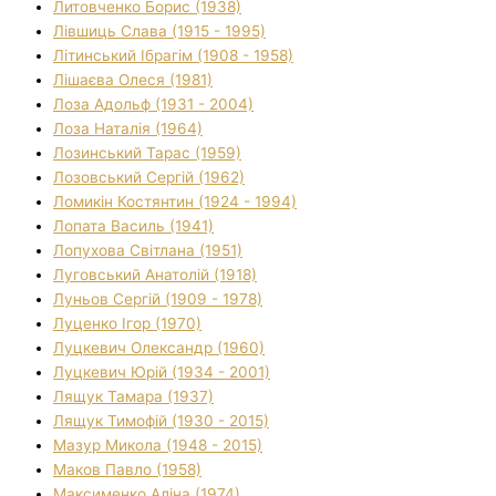
Литовченко Борис (1938)
Лівшиць Слава (1915 - 1995)
Літинський Ібрагім (1908 - 1958)
Лішаєва Олеся (1981)
Лоза Адольф (1931 - 2004)
Лоза Наталія (1964)
Лозинський Тарас (1959)
Лозовський Сергій (1962)
Ломикін Костянтин (1924 - 1994)
Лопата Василь (1941)
Лопухова Світлана (1951)
Луговський Анатолій (1918)
Луньов Сергій (1909 - 1978)
Луценко Ігор (1970)
Луцкевич Олександр (1960)
Луцкевич Юрій (1934 - 2001)
Лящук Тамара (1937)
Лящук Тимофій (1930 - 2015)
Мазур Микола (1948 - 2015)
Маков Павло (1958)
Максименко Аліна (1974)