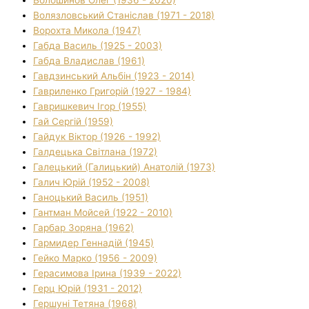
Волязловський Станіслав (1971 - 2018)
Ворохта Микола (1947)
Габда Василь (1925 - 2003)
Габда Владислав (1961)
Гавдзинський Альбін (1923 - 2014)
Гавриленко Григорій (1927 - 1984)
Гавришкевич Ігор (1955)
Гай Сергій (1959)
Гайдук Віктор (1926 - 1992)
Галдецька Світлана (1972)
Галецький (Галицький) Анатолій (1973)
Галич Юрій (1952 - 2008)
Ганоцький Василь (1951)
Гантман Мойсей (1922 - 2010)
Гарбар Зоряна (1962)
Гармидер Геннадій (1945)
Гейко Марко (1956 - 2009)
Герасимова Ірина (1939 - 2022)
Герц Юрій (1931 - 2012)
Гершуні Тетяна (1968)