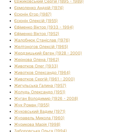
Єржиковський Сергій (1895 - 1989)
Єрмоленко Андрій (1974)
Єсюнін Єгор (1987)
Єсюнін Олексій (1955)
Єфіменко Віктор (1933 - 1994)
Єфіменко Віктор (1952)
Жалобнюк Станіслав (1976)
Желтоногов Олексій (1965)
Жердзицький Євген (1928 - 2000)
Жернова Олена (1962)
Животков Олег (1933)
Животков Олександр (1964)
Животков Сергій (1961 - 2000)
Жигульська Галина (1957)
Жолудь Олександр (1951)
Жуган Володимир (1926 - 2008)
Жук Роман (1955)
Жуковський Вадим (1971)
Журавель Микола (1960)
Журикова Марія (1998)
Заборовська Ольга (1994)