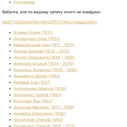
Художники
Вибачте, але по вашому запиту нічого не знайдено
А
Б
В
Г
Ґ
Д
Е
Є
Ж
З
И
І
Ї
Й
К
Л
М
Н
О
П
Р
С
Т
У
Ф
Х
Ц
Ч
Ш
Щ
Ь
Ю
Я
Усі
Агамян Олена (1951)
Аджинджал Ахра (1962)
Айвазовський Іван (1817 - 1900)
Акопов Валерій (1939 - 2020)
Аксінін Олександр (1949 - 1985)
Алексєєв Адольф (1934 - 2000)
Алтанець Валентин (1936 - 1995)
Андрейчук Артем (1983)
Андрєєв Ігор (1957)
Андрущенко Микола (1935)
Антоненко Георгій (1960)
Антонова Яна (1962)
Антончик Михайло (1921 - 1998)
Ануфрієв Олександр (1940)
Аполлонов Олексій (1962)
Артамонов Олексій (1918 - 2011)