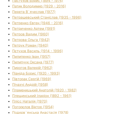
Пастухов Борис (1894 - 1974)
Патик Володимир (1929 - 2016)
Перета В`ячеслав (1977)
Петрашевський Станіслав (1935 - 1996)
Петренко Євген (1946 - 2016)
Петриченко Артем (1991)
Петров Вадим (1960)
Петрова Ольга (1942)
Петрук Роман (1940)
Пєтухов Василь (1914 - 1996)
Пилипенко Іван (1957)
Пилипчук Оксана (1977)
Пирогов Валерій (1962)
Піаніда Борис (1920 - 1993)
Півторак Сергій (1969)
Пічахчі Андрій (1958)
Пламеницький Анатолій (1920 - 1982)
Плещинський Іларіон (1892 - 1961)
Плісс Наталія (1970)
Погорєлов Віктор (1954)
Подерв`янська Анастасія (1978)