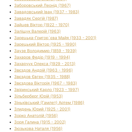
Заборовський Леонід (1967)
Завадовський Іван (1937 - 1983)
Завадяк Сергій (1987)
Зайцев Віктор (1922 - 1970)
Заліщук Валерій (1963)
Зарецька-Григор`єва Майя (1933 - 2001)
Зарецький Віктор (1925 - 1990)
Заузе Володимир (1859 - 1939)
Захаров Федір (1919 - 1994)
Захарчук Олекса (1929 - 2013)
Звєздов Андрій (1963 - 1996)
Звєздов Євген (1935 - 1988)
Звєздова Вікторія (1967 - 1983)
Звіринський Карло (1923 - 1997)
Зільберберг Юрій (1953)
Зіньківський (Гамлет) Артем (1986)
Злидень Юрий (1925 - 2001)
Зорко Анатолій (1956)
Зоря Галина (1915 - 2002)
Зюзькова Наталя (1956)