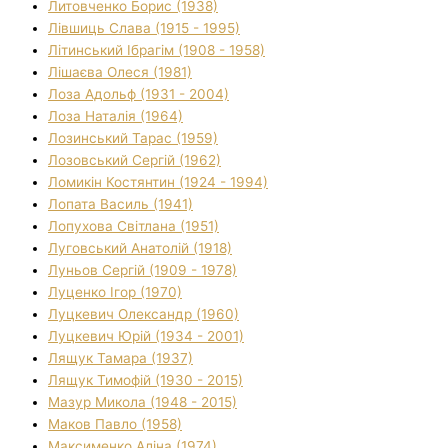
Литовченко Борис (1938)
Лівшиць Слава (1915 - 1995)
Літинський Ібрагім (1908 - 1958)
Лішаєва Олеся (1981)
Лоза Адольф (1931 - 2004)
Лоза Наталія (1964)
Лозинський Тарас (1959)
Лозовський Сергій (1962)
Ломикін Костянтин (1924 - 1994)
Лопата Василь (1941)
Лопухова Світлана (1951)
Луговський Анатолій (1918)
Луньов Сергій (1909 - 1978)
Луценко Ігор (1970)
Луцкевич Олександр (1960)
Луцкевич Юрій (1934 - 2001)
Лящук Тамара (1937)
Лящук Тимофій (1930 - 2015)
Мазур Микола (1948 - 2015)
Маков Павло (1958)
Максименко Аліна (1974)