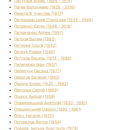
Пастухов Борис (1894 - 1974)
Патик Володимир (1929 - 2016)
Перета В`ячеслав (1977)
Петрашевський Станіслав (1935 - 1996)
Петренко Євген (1946 - 2016)
Петриченко Артем (1991)
Петров Вадим (1960)
Петрова Ольга (1942)
Петрук Роман (1940)
Пєтухов Василь (1914 - 1996)
Пилипенко Іван (1957)
Пилипчук Оксана (1977)
Пирогов Валерій (1962)
Піаніда Борис (1920 - 1993)
Півторак Сергій (1969)
Пічахчі Андрій (1958)
Пламеницький Анатолій (1920 - 1982)
Плещинський Іларіон (1892 - 1961)
Плісс Наталія (1970)
Погорєлов Віктор (1954)
Подерв`янська Анастасія (1978)