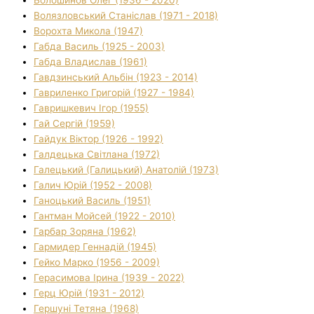
Волязловський Станіслав (1971 - 2018)
Ворохта Микола (1947)
Габда Василь (1925 - 2003)
Габда Владислав (1961)
Гавдзинський Альбін (1923 - 2014)
Гавриленко Григорій (1927 - 1984)
Гавришкевич Ігор (1955)
Гай Сергій (1959)
Гайдук Віктор (1926 - 1992)
Галдецька Світлана (1972)
Галецький (Галицький) Анатолій (1973)
Галич Юрій (1952 - 2008)
Ганоцький Василь (1951)
Гантман Мойсей (1922 - 2010)
Гарбар Зоряна (1962)
Гармидер Геннадій (1945)
Гейко Марко (1956 - 2009)
Герасимова Ірина (1939 - 2022)
Герц Юрій (1931 - 2012)
Гершуні Тетяна (1968)