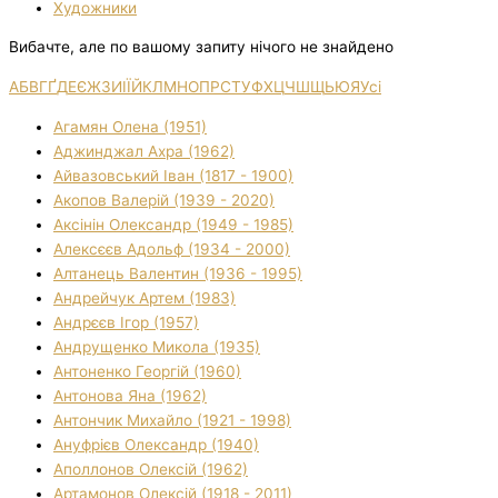
Художники
Вибачте, але по вашому запиту нічого не знайдено
А
Б
В
Г
Ґ
Д
Е
Є
Ж
З
И
І
Ї
Й
К
Л
М
Н
О
П
Р
С
Т
У
Ф
Х
Ц
Ч
Ш
Щ
Ь
Ю
Я
Усі
Агамян Олена (1951)
Аджинджал Ахра (1962)
Айвазовський Іван (1817 - 1900)
Акопов Валерій (1939 - 2020)
Аксінін Олександр (1949 - 1985)
Алексєєв Адольф (1934 - 2000)
Алтанець Валентин (1936 - 1995)
Андрейчук Артем (1983)
Андрєєв Ігор (1957)
Андрущенко Микола (1935)
Антоненко Георгій (1960)
Антонова Яна (1962)
Антончик Михайло (1921 - 1998)
Ануфрієв Олександр (1940)
Аполлонов Олексій (1962)
Артамонов Олексій (1918 - 2011)