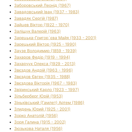
Заборовський Леонід (1967)
Завадовський Іван (1937 - 1983)
Завадяк Сергій (1987)
Зайцев Віктор (1922 - 1970)
Заліщук Валерій (1963)
Зарецька-Григор`єва Майя (1933 - 2001)
Зарецький Віктор (1925 - 1990)
Заузе Володимир (1859 - 1939)
Захаров Федір (1919 - 1994)
Захарчук Олекса (1929 - 2013)
Звєздов Андрій (1963 - 1996)
Звєздов Євген (1935 - 1988)
Звєздова Вікторія (1967 - 1983)
Звіринський Карло (1923 - 1997)
Зільберберг Юрій (1953)
Зіньківський (Гамлет) Артем (1986)
Злидень Юрий (1925 - 2001)
Зорко Анатолій (1956)
Зоря Галина (1915 - 2002)
Зюзькова Наталя (1956)