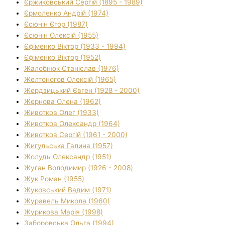
Єржиковський Сергій (1895 - 1989)
Єрмоленко Андрій (1974)
Єсюнін Єгор (1987)
Єсюнін Олексій (1955)
Єфіменко Віктор (1933 - 1994)
Єфіменко Віктор (1952)
Жалобнюк Станіслав (1976)
Желтоногов Олексій (1965)
Жердзицький Євген (1928 - 2000)
Жернова Олена (1962)
Животков Олег (1933)
Животков Олександр (1964)
Животков Сергій (1961 - 2000)
Жигульська Галина (1957)
Жолудь Олександр (1951)
Жуган Володимир (1926 - 2008)
Жук Роман (1955)
Жуковський Вадим (1971)
Журавель Микола (1960)
Журикова Марія (1998)
Заборовська Ольга (1994)