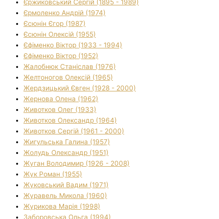
Єржиковський Сергій (1895 - 1989)
Єрмоленко Андрій (1974)
Єсюнін Єгор (1987)
Єсюнін Олексій (1955)
Єфіменко Віктор (1933 - 1994)
Єфіменко Віктор (1952)
Жалобнюк Станіслав (1976)
Желтоногов Олексій (1965)
Жердзицький Євген (1928 - 2000)
Жернова Олена (1962)
Животков Олег (1933)
Животков Олександр (1964)
Животков Сергій (1961 - 2000)
Жигульська Галина (1957)
Жолудь Олександр (1951)
Жуган Володимир (1926 - 2008)
Жук Роман (1955)
Жуковський Вадим (1971)
Журавель Микола (1960)
Журикова Марія (1998)
Заборовська Ольга (1994)