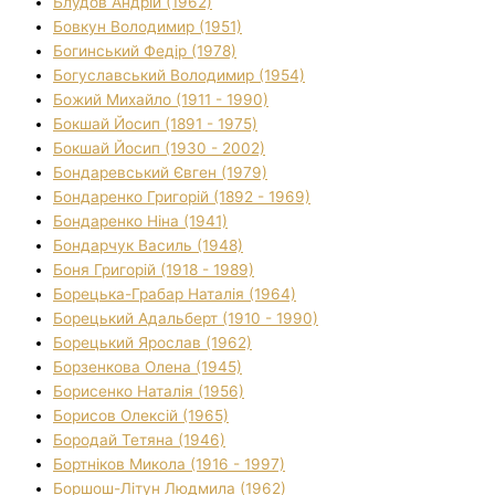
Блудов Андрій (1962)
Бовкун Володимир (1951)
Богинський Федір (1978)
Богуславський Володимир (1954)
Божий Михайло (1911 - 1990)
Бокшай Йосип (1891 - 1975)
Бокшай Йосип (1930 - 2002)
Бондаревський Євген (1979)
Бондаренко Григорій (1892 - 1969)
Бондаренко Ніна (1941)
Бондарчук Василь (1948)
Боня Григорій (1918 - 1989)
Борецька-Грабар Наталія (1964)
Борецький Адальберт (1910 - 1990)
Борецький Ярослав (1962)
Борзенкова Олена (1945)
Борисенко Наталія (1956)
Борисов Олексій (1965)
Бородай Тетяна (1946)
Бортніков Микола (1916 - 1997)
Боршош-Літун Людмила (1962)