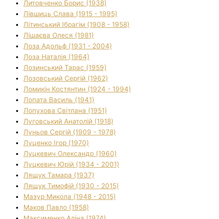
Литовченко Борис (1938)
Лівшиць Слава (1915 - 1995)
Літинський Ібрагім (1908 - 1958)
Лішаєва Олеся (1981)
Лоза Адольф (1931 - 2004)
Лоза Наталія (1964)
Лозинський Тарас (1959)
Лозовський Сергій (1962)
Ломикін Костянтин (1924 - 1994)
Лопата Василь (1941)
Лопухова Світлана (1951)
Луговський Анатолій (1918)
Луньов Сергій (1909 - 1978)
Луценко Ігор (1970)
Луцкевич Олександр (1960)
Луцкевич Юрій (1934 - 2001)
Лящук Тамара (1937)
Лящук Тимофій (1930 - 2015)
Мазур Микола (1948 - 2015)
Маков Павло (1958)
Максименко Аліна (1974)