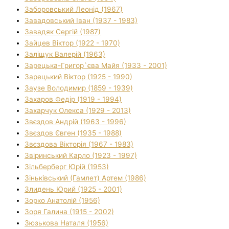
Заборовський Леонід (1967)
Завадовський Іван (1937 - 1983)
Завадяк Сергій (1987)
Зайцев Віктор (1922 - 1970)
Заліщук Валерій (1963)
Зарецька-Григор`єва Майя (1933 - 2001)
Зарецький Віктор (1925 - 1990)
Заузе Володимир (1859 - 1939)
Захаров Федір (1919 - 1994)
Захарчук Олекса (1929 - 2013)
Звєздов Андрій (1963 - 1996)
Звєздов Євген (1935 - 1988)
Звєздова Вікторія (1967 - 1983)
Звіринський Карло (1923 - 1997)
Зільберберг Юрій (1953)
Зіньківський (Гамлет) Артем (1986)
Злидень Юрий (1925 - 2001)
Зорко Анатолій (1956)
Зоря Галина (1915 - 2002)
Зюзькова Наталя (1956)