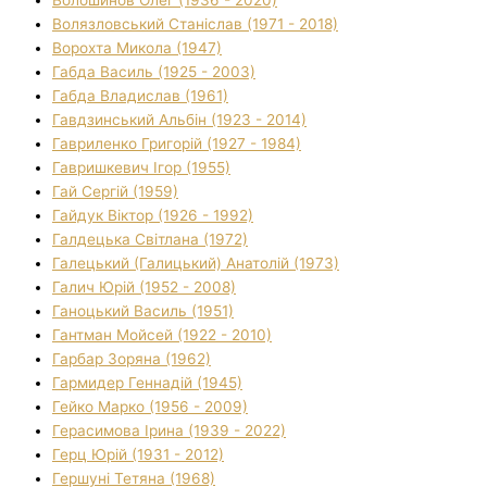
Волязловський Станіслав (1971 - 2018)
Ворохта Микола (1947)
Габда Василь (1925 - 2003)
Габда Владислав (1961)
Гавдзинський Альбін (1923 - 2014)
Гавриленко Григорій (1927 - 1984)
Гавришкевич Ігор (1955)
Гай Сергій (1959)
Гайдук Віктор (1926 - 1992)
Галдецька Світлана (1972)
Галецький (Галицький) Анатолій (1973)
Галич Юрій (1952 - 2008)
Ганоцький Василь (1951)
Гантман Мойсей (1922 - 2010)
Гарбар Зоряна (1962)
Гармидер Геннадій (1945)
Гейко Марко (1956 - 2009)
Герасимова Ірина (1939 - 2022)
Герц Юрій (1931 - 2012)
Гершуні Тетяна (1968)