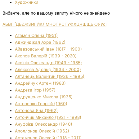
Художники
Вибачте, але по вашому запиту нічого не знайдено
А
Б
В
Г
Ґ
Д
Е
Є
Ж
З
И
І
Ї
Й
К
Л
М
Н
О
П
Р
С
Т
У
Ф
Х
Ц
Ч
Ш
Щ
Ь
Ю
Я
Усі
Агамян Олена (1951)
Аджинджал Ахра (1962)
Айвазовський Іван (1817 - 1900)
Акопов Валерій (1939 - 2020)
Аксінін Олександр (1949 - 1985)
Алексєєв Адольф (1934 - 2000)
Алтанець Валентин (1936 - 1995)
Андрейчук Артем (1983)
Андрєєв Ігор (1957)
Андрущенко Микола (1935)
Антоненко Георгій (1960)
Антонова Яна (1962)
Антончик Михайло (1921 - 1998)
Ануфрієв Олександр (1940)
Аполлонов Олексій (1962)
Артамонов Олексій (1918 - 2011)