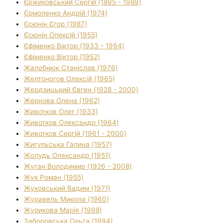
Єржиковський Сергій (1895 - 1989)
Єрмоленко Андрій (1974)
Єсюнін Єгор (1987)
Єсюнін Олексій (1955)
Єфіменко Віктор (1933 - 1994)
Єфіменко Віктор (1952)
Жалобнюк Станіслав (1976)
Желтоногов Олексій (1965)
Жердзицький Євген (1928 - 2000)
Жернова Олена (1962)
Животков Олег (1933)
Животков Олександр (1964)
Животков Сергій (1961 - 2000)
Жигульська Галина (1957)
Жолудь Олександр (1951)
Жуган Володимир (1926 - 2008)
Жук Роман (1955)
Жуковський Вадим (1971)
Журавель Микола (1960)
Журикова Марія (1998)
Заборовська Ольга (1994)