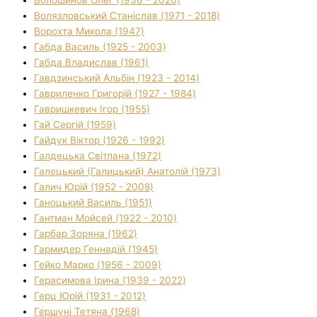
Волязловський Станіслав (1971 - 2018)
Ворохта Микола (1947)
Габда Василь (1925 - 2003)
Габда Владислав (1961)
Гавдзинський Альбін (1923 - 2014)
Гавриленко Григорій (1927 - 1984)
Гавришкевич Ігор (1955)
Гай Сергій (1959)
Гайдук Віктор (1926 - 1992)
Галдецька Світлана (1972)
Галецький (Галицький) Анатолій (1973)
Галич Юрій (1952 - 2008)
Ганоцький Василь (1951)
Гантман Мойсей (1922 - 2010)
Гарбар Зоряна (1962)
Гармидер Геннадій (1945)
Гейко Марко (1956 - 2009)
Герасимова Ірина (1939 - 2022)
Герц Юрій (1931 - 2012)
Гершуні Тетяна (1968)