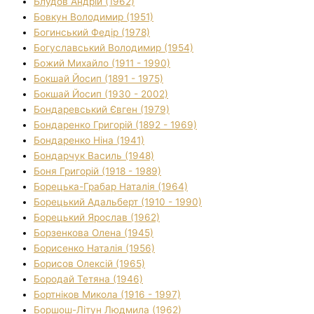
Блудов Андрій (1962)
Бовкун Володимир (1951)
Богинський Федір (1978)
Богуславський Володимир (1954)
Божий Михайло (1911 - 1990)
Бокшай Йосип (1891 - 1975)
Бокшай Йосип (1930 - 2002)
Бондаревський Євген (1979)
Бондаренко Григорій (1892 - 1969)
Бондаренко Ніна (1941)
Бондарчук Василь (1948)
Боня Григорій (1918 - 1989)
Борецька-Грабар Наталія (1964)
Борецький Адальберт (1910 - 1990)
Борецький Ярослав (1962)
Борзенкова Олена (1945)
Борисенко Наталія (1956)
Борисов Олексій (1965)
Бородай Тетяна (1946)
Бортніков Микола (1916 - 1997)
Боршош-Літун Людмила (1962)