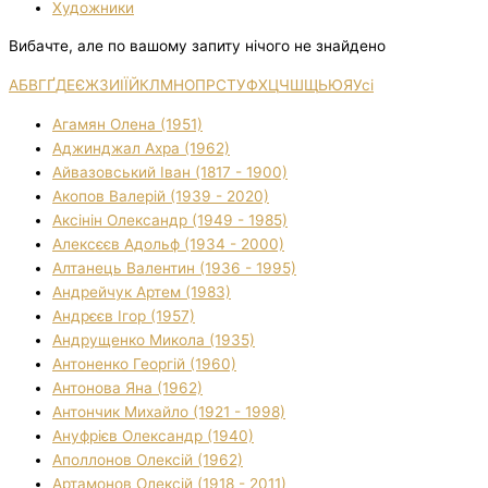
Художники
Вибачте, але по вашому запиту нічого не знайдено
А
Б
В
Г
Ґ
Д
Е
Є
Ж
З
И
І
Ї
Й
К
Л
М
Н
О
П
Р
С
Т
У
Ф
Х
Ц
Ч
Ш
Щ
Ь
Ю
Я
Усі
Агамян Олена (1951)
Аджинджал Ахра (1962)
Айвазовський Іван (1817 - 1900)
Акопов Валерій (1939 - 2020)
Аксінін Олександр (1949 - 1985)
Алексєєв Адольф (1934 - 2000)
Алтанець Валентин (1936 - 1995)
Андрейчук Артем (1983)
Андрєєв Ігор (1957)
Андрущенко Микола (1935)
Антоненко Георгій (1960)
Антонова Яна (1962)
Антончик Михайло (1921 - 1998)
Ануфрієв Олександр (1940)
Аполлонов Олексій (1962)
Артамонов Олексій (1918 - 2011)