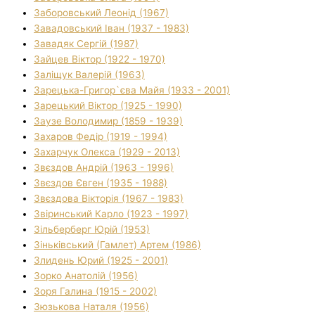
Заборовський Леонід (1967)
Завадовський Іван (1937 - 1983)
Завадяк Сергій (1987)
Зайцев Віктор (1922 - 1970)
Заліщук Валерій (1963)
Зарецька-Григор`єва Майя (1933 - 2001)
Зарецький Віктор (1925 - 1990)
Заузе Володимир (1859 - 1939)
Захаров Федір (1919 - 1994)
Захарчук Олекса (1929 - 2013)
Звєздов Андрій (1963 - 1996)
Звєздов Євген (1935 - 1988)
Звєздова Вікторія (1967 - 1983)
Звіринський Карло (1923 - 1997)
Зільберберг Юрій (1953)
Зіньківський (Гамлет) Артем (1986)
Злидень Юрий (1925 - 2001)
Зорко Анатолій (1956)
Зоря Галина (1915 - 2002)
Зюзькова Наталя (1956)