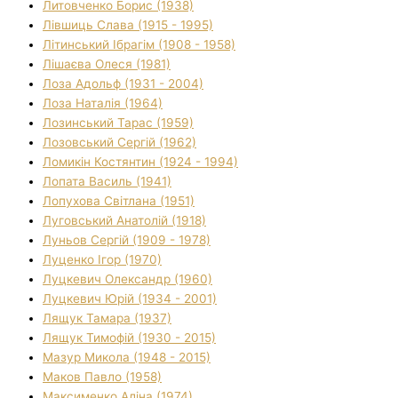
Литовченко Борис (1938)
Лівшиць Слава (1915 - 1995)
Літинський Ібрагім (1908 - 1958)
Лішаєва Олеся (1981)
Лоза Адольф (1931 - 2004)
Лоза Наталія (1964)
Лозинський Тарас (1959)
Лозовський Сергій (1962)
Ломикін Костянтин (1924 - 1994)
Лопата Василь (1941)
Лопухова Світлана (1951)
Луговський Анатолій (1918)
Луньов Сергій (1909 - 1978)
Луценко Ігор (1970)
Луцкевич Олександр (1960)
Луцкевич Юрій (1934 - 2001)
Лящук Тамара (1937)
Лящук Тимофій (1930 - 2015)
Мазур Микола (1948 - 2015)
Маков Павло (1958)
Максименко Аліна (1974)