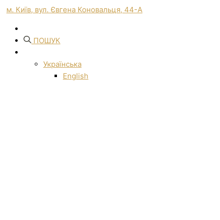
м. Київ, вул. Євгена Коновальця, 44-А
ПОШУК
Українська
English