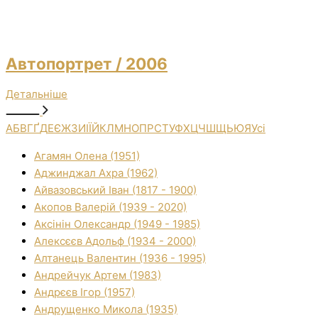
Автопортрет
/ 2006
Детальніше
А
Б
В
Г
Ґ
Д
Е
Є
Ж
З
И
І
Ї
Й
К
Л
М
Н
О
П
Р
С
Т
У
Ф
Х
Ц
Ч
Ш
Щ
Ь
Ю
Я
Усі
Агамян Олена (1951)
Аджинджал Ахра (1962)
Айвазовський Іван (1817 - 1900)
Акопов Валерій (1939 - 2020)
Аксінін Олександр (1949 - 1985)
Алексєєв Адольф (1934 - 2000)
Алтанець Валентин (1936 - 1995)
Андрейчук Артем (1983)
Андрєєв Ігор (1957)
Андрущенко Микола (1935)