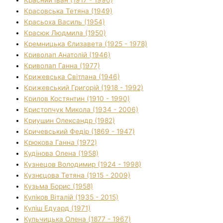
Красовська Тетяна (1949)
Красьоха Василь (1954)
Красюк Людмила (1950)
Кремницька Єлизавета (1925 - 1978)
Криволап Анатолій (1946)
Криволап Ганна (1977)
Крижевська Світлана (1946)
Крижевський Григорій (1918 - 1992)
Крилов Костянтин (1910 - 1990)
Кристопчук Микола (1934 - 2006)
Криушин Олександр (1982)
Кричевський Федір (1869 - 1947)
Крюкова Ганна (1972)
Кудінова Олена (1958)
Кузнецов Володимир (1924 - 1998)
Кузнєцова Тетяна (1915 - 2009)
Кузьма Борис (1958)
Куліков Віталій (1935 - 2015)
Куліш Едуард (1971)
Кульчицька Олена (1877 - 1967)