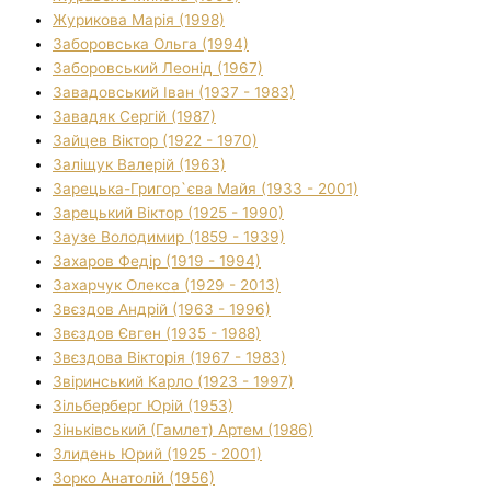
Журикова Марія (1998)
Заборовська Ольга (1994)
Заборовський Леонід (1967)
Завадовський Іван (1937 - 1983)
Завадяк Сергій (1987)
Зайцев Віктор (1922 - 1970)
Заліщук Валерій (1963)
Зарецька-Григор`єва Майя (1933 - 2001)
Зарецький Віктор (1925 - 1990)
Заузе Володимир (1859 - 1939)
Захаров Федір (1919 - 1994)
Захарчук Олекса (1929 - 2013)
Звєздов Андрій (1963 - 1996)
Звєздов Євген (1935 - 1988)
Звєздова Вікторія (1967 - 1983)
Звіринський Карло (1923 - 1997)
Зільберберг Юрій (1953)
Зіньківський (Гамлет) Артем (1986)
Злидень Юрий (1925 - 2001)
Зорко Анатолій (1956)