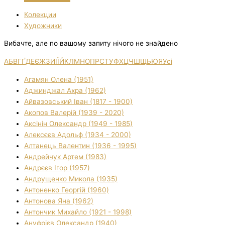
Колекции
Художники
Вибачте, але по вашому запиту нічого не знайдено
А
Б
В
Г
Ґ
Д
Е
Є
Ж
З
И
І
Ї
Й
К
Л
М
Н
О
П
Р
С
Т
У
Ф
Х
Ц
Ч
Ш
Щ
Ь
Ю
Я
Усі
Агамян Олена (1951)
Аджинджал Ахра (1962)
Айвазовський Іван (1817 - 1900)
Акопов Валерій (1939 - 2020)
Аксінін Олександр (1949 - 1985)
Алексєєв Адольф (1934 - 2000)
Алтанець Валентин (1936 - 1995)
Андрейчук Артем (1983)
Андрєєв Ігор (1957)
Андрущенко Микола (1935)
Антоненко Георгій (1960)
Антонова Яна (1962)
Антончик Михайло (1921 - 1998)
Ануфрієв Олександр (1940)