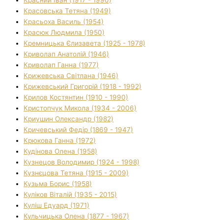
Красовська Тетяна (1949)
Красьоха Василь (1954)
Красюк Людмила (1950)
Кремницька Єлизавета (1925 - 1978)
Криволап Анатолій (1946)
Криволап Ганна (1977)
Крижевська Світлана (1946)
Крижевський Григорій (1918 - 1992)
Крилов Костянтин (1910 - 1990)
Кристопчук Микола (1934 - 2006)
Криушин Олександр (1982)
Кричевський Федір (1869 - 1947)
Крюкова Ганна (1972)
Кудінова Олена (1958)
Кузнецов Володимир (1924 - 1998)
Кузнєцова Тетяна (1915 - 2009)
Кузьма Борис (1958)
Куліков Віталій (1935 - 2015)
Куліш Едуард (1971)
Кульчицька Олена (1877 - 1967)