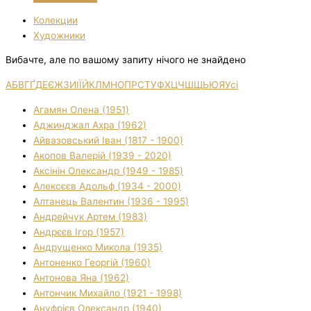
Колекции
Художники
Вибачте, але по вашому запиту нічого не знайдено
А
Б
В
Г
Ґ
Д
Е
Є
Ж
З
И
І
Ї
Й
К
Л
М
Н
О
П
Р
С
Т
У
Ф
Х
Ц
Ч
Ш
Щ
Ь
Ю
Я
Усі
Агамян Олена (1951)
Аджинджал Ахра (1962)
Айвазовський Іван (1817 - 1900)
Акопов Валерій (1939 - 2020)
Аксінін Олександр (1949 - 1985)
Алексєєв Адольф (1934 - 2000)
Алтанець Валентин (1936 - 1995)
Андрейчук Артем (1983)
Андрєєв Ігор (1957)
Андрущенко Микола (1935)
Антоненко Георгій (1960)
Антонова Яна (1962)
Антончик Михайло (1921 - 1998)
Ануфрієв Олександр (1940)