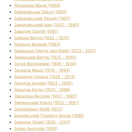
Журикова Марія (1998)
Заборовська Ольга (1994)
Заборовський Леонід (1967)
Завадовський Іван (1937 - 1983)
Завадяк Сергій (1987)
Зайцев Віктор (1922 - 1970)
Заліщук Валерій (1963)
Зарецька-Григор`єва Майя (1933 - 2001)
Зарецький Віктор (1925 - 1990)
Заузе Володимир (1859 - 1939)
Захаров Федір (1919 - 1994)
Захарчук Олекса (1929 - 2013)
Звєздов Андрій (1963 - 1996)
Звєздов Євген (1935 - 1988)
Звєздова Вікторія (1967 - 1983)
Звіринський Карло (1923 - 1997)
Зільберберг Юрій (1953)
Зіньківський (Гамлет) Артем (1986)
Злидень Юрий (1925 - 2001)
Зорко Анатолій (1956)