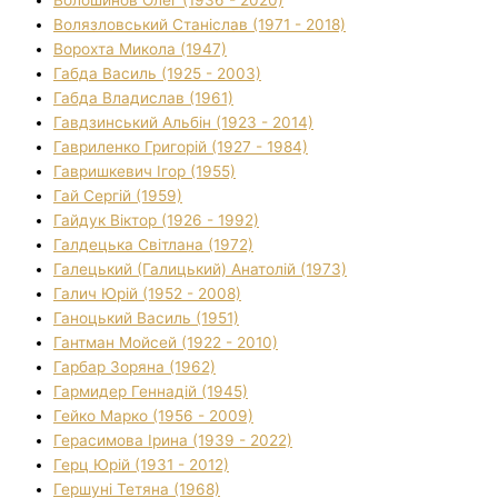
Волязловський Станіслав (1971 - 2018)
Ворохта Микола (1947)
Габда Василь (1925 - 2003)
Габда Владислав (1961)
Гавдзинський Альбін (1923 - 2014)
Гавриленко Григорій (1927 - 1984)
Гавришкевич Ігор (1955)
Гай Сергій (1959)
Гайдук Віктор (1926 - 1992)
Галдецька Світлана (1972)
Галецький (Галицький) Анатолій (1973)
Галич Юрій (1952 - 2008)
Ганоцький Василь (1951)
Гантман Мойсей (1922 - 2010)
Гарбар Зоряна (1962)
Гармидер Геннадій (1945)
Гейко Марко (1956 - 2009)
Герасимова Ірина (1939 - 2022)
Герц Юрій (1931 - 2012)
Гершуні Тетяна (1968)