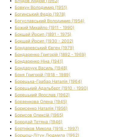
Блудов Андрій (1962)
Бовкун Володимир (1951)
Богинський Федір (1978)
Богуславський Володимир (1954)
Божий Михайло (1911 - 1990)
Бокшай Йосип (1891 - 1975)
Бокшай Йосип (1930 - 2002)
Бондаревський Євген (1979)
Бондаренко Григорій (1892 - 1969)
Бондаренко Ніна (1941)
Бондарчук Василь (1948)
Боня Григорій (1918 - 1989)
Борецька-Грабар Наталія (1964)
Борецький Адальберт (1910 - 1990)
Борецький Ярослав (1962)
Борзенкова Олена (1945)
Борисенко Наталія (1956)
Борисов Олексій (1965)
Бородай Тетяна (1946)
Бортніков Микола (1916 - 1997)
Боршош-Літун Людмила (1962)