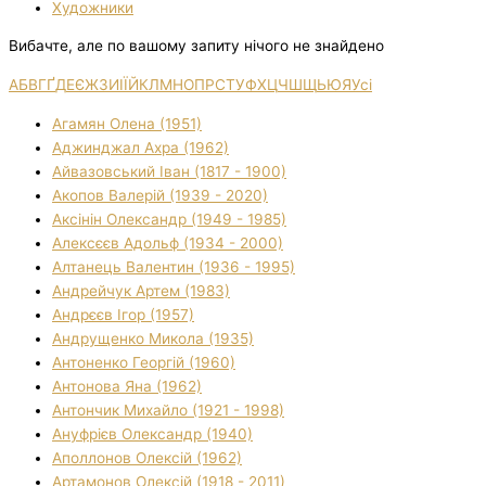
Художники
Вибачте, але по вашому запиту нічого не знайдено
А
Б
В
Г
Ґ
Д
Е
Є
Ж
З
И
І
Ї
Й
К
Л
М
Н
О
П
Р
С
Т
У
Ф
Х
Ц
Ч
Ш
Щ
Ь
Ю
Я
Усі
Агамян Олена (1951)
Аджинджал Ахра (1962)
Айвазовський Іван (1817 - 1900)
Акопов Валерій (1939 - 2020)
Аксінін Олександр (1949 - 1985)
Алексєєв Адольф (1934 - 2000)
Алтанець Валентин (1936 - 1995)
Андрейчук Артем (1983)
Андрєєв Ігор (1957)
Андрущенко Микола (1935)
Антоненко Георгій (1960)
Антонова Яна (1962)
Антончик Михайло (1921 - 1998)
Ануфрієв Олександр (1940)
Аполлонов Олексій (1962)
Артамонов Олексій (1918 - 2011)