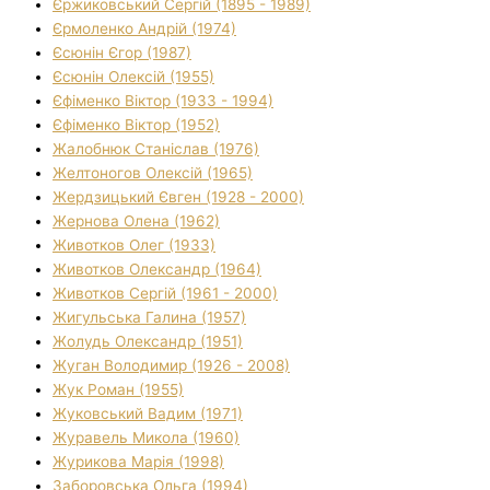
Єржиковський Сергій (1895 - 1989)
Єрмоленко Андрій (1974)
Єсюнін Єгор (1987)
Єсюнін Олексій (1955)
Єфіменко Віктор (1933 - 1994)
Єфіменко Віктор (1952)
Жалобнюк Станіслав (1976)
Желтоногов Олексій (1965)
Жердзицький Євген (1928 - 2000)
Жернова Олена (1962)
Животков Олег (1933)
Животков Олександр (1964)
Животков Сергій (1961 - 2000)
Жигульська Галина (1957)
Жолудь Олександр (1951)
Жуган Володимир (1926 - 2008)
Жук Роман (1955)
Жуковський Вадим (1971)
Журавель Микола (1960)
Журикова Марія (1998)
Заборовська Ольга (1994)