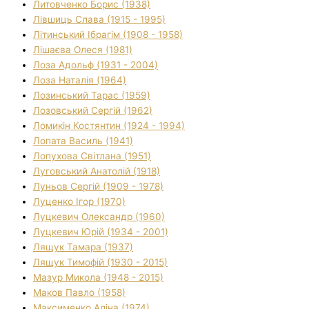
Литовченко Борис (1938)
Лівшиць Слава (1915 - 1995)
Літинський Ібрагім (1908 - 1958)
Лішаєва Олеся (1981)
Лоза Адольф (1931 - 2004)
Лоза Наталія (1964)
Лозинський Тарас (1959)
Лозовський Сергій (1962)
Ломикін Костянтин (1924 - 1994)
Лопата Василь (1941)
Лопухова Світлана (1951)
Луговський Анатолій (1918)
Луньов Сергій (1909 - 1978)
Луценко Ігор (1970)
Луцкевич Олександр (1960)
Луцкевич Юрій (1934 - 2001)
Лящук Тамара (1937)
Лящук Тимофій (1930 - 2015)
Мазур Микола (1948 - 2015)
Маков Павло (1958)
Максименко Аліна (1974)