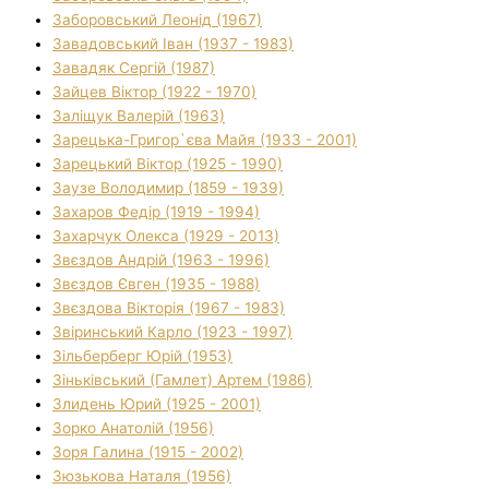
Заборовський Леонід (1967)
Завадовський Іван (1937 - 1983)
Завадяк Сергій (1987)
Зайцев Віктор (1922 - 1970)
Заліщук Валерій (1963)
Зарецька-Григор`єва Майя (1933 - 2001)
Зарецький Віктор (1925 - 1990)
Заузе Володимир (1859 - 1939)
Захаров Федір (1919 - 1994)
Захарчук Олекса (1929 - 2013)
Звєздов Андрій (1963 - 1996)
Звєздов Євген (1935 - 1988)
Звєздова Вікторія (1967 - 1983)
Звіринський Карло (1923 - 1997)
Зільберберг Юрій (1953)
Зіньківський (Гамлет) Артем (1986)
Злидень Юрий (1925 - 2001)
Зорко Анатолій (1956)
Зоря Галина (1915 - 2002)
Зюзькова Наталя (1956)