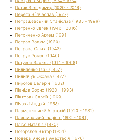
Пастухов Борис (1894 - 1974)
Патик Володимир (1929 - 2016)
Перета В`ячеслав (1977)
Петрашевський Станіслав (1935 - 1996)
Петренко Євген (1946 - 2016)
Петриченко Артем (1991)
Петров Вадим (1960)
Петрова Ольга (1942)
Петрук Роман (1940)
Пєтухов Василь (1914 - 1996)
Пилипенко Іван (1957)
Пилипчук Оксана (1977)
Пирогов Валерій (1962)
Піаніда Борис (1920 - 1993)
Півторак Сергій (1969)
Пічахчі Андрій (1958)
Пламеницький Анатолій (1920 - 1982)
Плещинський Іларіон (1892 - 1961)
Плісс Наталія (1970)
Погорєлов Віктор (1954)
Подерв`янська Анастасія (1978)