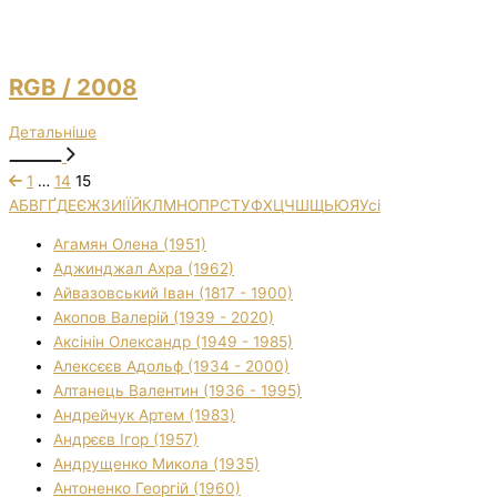
RGB
/ 2008
Детальніше
1
…
14
15
А
Б
В
Г
Ґ
Д
Е
Є
Ж
З
И
І
Ї
Й
К
Л
М
Н
О
П
Р
С
Т
У
Ф
Х
Ц
Ч
Ш
Щ
Ь
Ю
Я
Усі
Агамян Олена (1951)
Аджинджал Ахра (1962)
Айвазовський Іван (1817 - 1900)
Акопов Валерій (1939 - 2020)
Аксінін Олександр (1949 - 1985)
Алексєєв Адольф (1934 - 2000)
Алтанець Валентин (1936 - 1995)
Андрейчук Артем (1983)
Андрєєв Ігор (1957)
Андрущенко Микола (1935)
Антоненко Георгій (1960)