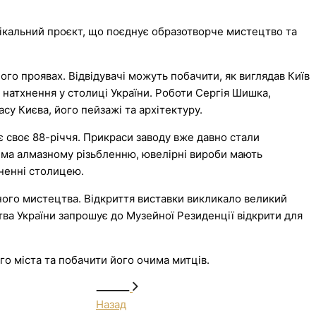
нікальний проєкт, що поєднує образотворче мистецтво та
ого проявах. Відвідувачі можуть побачити, як виглядав Київ
ли натхнення у столиці України. Роботи Сергія Шишка,
у Києва, його пейзажі та архітектуру.
 своє 88-річчя. Прикраси заводу вже давно стали
рема алмазному різьбленню, ювелірні вироби мають
хненні столицею.
рного мистецтва. Відкриття виставки викликало великий
цтва України запрошує до Музейної Резиденції відкрити для
о міста та побачити його очима митців.
Назад