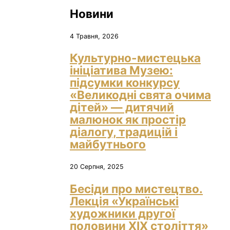
Новини
4 Травня, 2026
Культурно-мистецька
ініціатива Музею:
підсумки конкурсу
«Великодні свята очима
дітей» — дитячий
малюнок як простір
діалогу, традицій і
майбутнього
20 Серпня, 2025
Бесіди про мистецтво.
Лекція «Українські
художники другої
половини ХІХ століття»