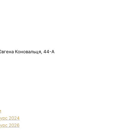
. Євгена Коновальця, 44-А
и
урс 2024
урс 2026