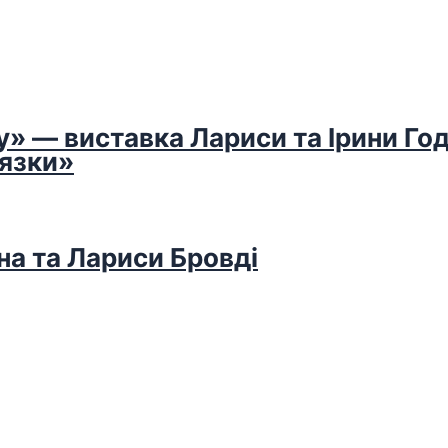
у» — виставка Лариси та Ірини Го
’язки»
на та Лариси Бровді