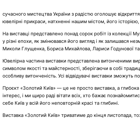
сучасного мистецтва України з радістю оголошує відкриття
ювелірні прикраси, натхненні нашим містом, його історією,
На виставці представлено понад сорок робіт із колекції Му
у різні епохи, як змінювався його вигляд і як залишався не
Миколи Глущенка, Бориса Михайлова, Лариси Годунової та б
Ювелірна частина виставки представлена витонченими виро
символом якості та майстерності, зберігаючи в собі тради
особливу витонченість. Усі відвідувачі виставки зможуть п
Проєкт «Золотий Київ» — це не просто виставка, а глибока
інтерес, і ми щиро раді вітати всіх, хто бажає познайомит
себе Київ у всій його неповторній красі та глибині.
Виставка «Золотий Київ» триватиме до кінця листопада, то