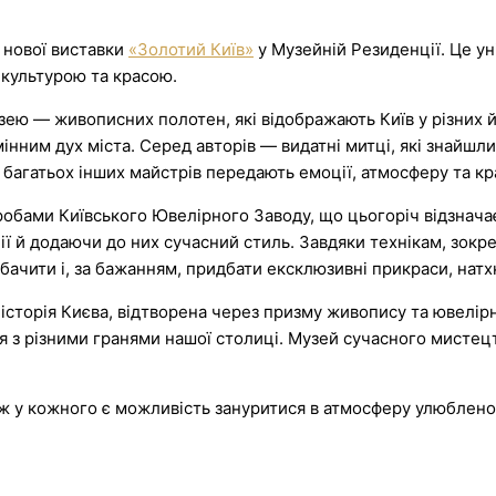
 нової виставки
«Золотий Київ»
у Музейній Резиденції. Це у
 культурою та красою.
зею — живописних полотен, які відображають Київ у різних й
змінним дух міста. Серед авторів — видатні митці, які знайш
агатьох інших майстрів передають емоції, атмосферу та крас
бами Київського Ювелірного Заводу, що цьогоріч відзначає
ції й додаючи до них сучасний стиль. Завдяки технікам, зок
обачити і, за бажанням, придбати ексклюзивні прикраси, нат
 історія Києва, відтворена через призму живопису та ювелі
ися з різними гранями нашої столиці. Музей сучасного мисте
ж у кожного є можливість зануритися в атмосферу улюбленог