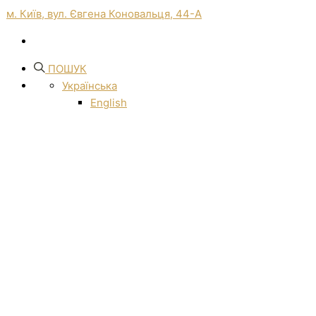
м. Київ, вул. Євгена Коновальця, 44-А
ПОШУК
Українська
English