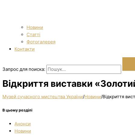
Новини
Статті
Фотогалерея
Контакти
Запрос для поиска:
Відкриття виставки «Золотий
Музей сучасного мистецтва України
/
Новини
/
Відкриття вис
В цьому розділі
Анонси
Новини