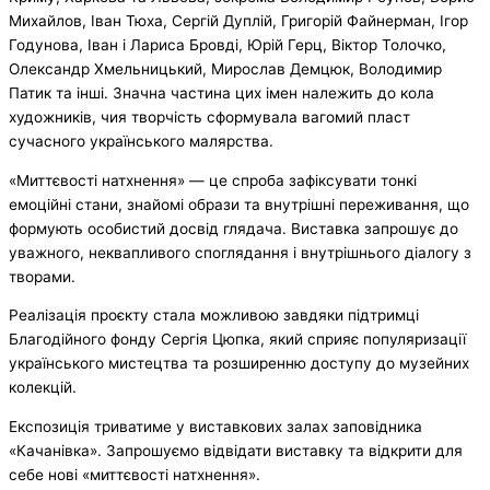
Михайлов, Іван Тюха, Сергій Дуплій, Григорій Файнерман, Ігор
Годунова, Іван і Лариса Бровді, Юрій Герц, Віктор Толочко,
Олександр Хмельницький, Мирослав Демцюк, Володимир
Патик та інші. Значна частина цих імен належить до кола
художників, чия творчість сформувала вагомий пласт
сучасного українського малярства.
«Миттєвості натхнення» — це спроба зафіксувати тонкі
емоційні стани, знайомі образи та внутрішні переживання, що
формують особистий досвід глядача. Виставка запрошує до
уважного, неквапливого споглядання і внутрішнього діалогу з
творами.
Реалізація проєкту стала можливою завдяки підтримці
Благодійного фонду Сергія Цюпка, який сприяє популяризації
українського мистецтва та розширенню доступу до музейних
колекцій.
Експозиція триватиме у виставкових залах заповідника
«Качанівка». Запрошуємо відвідати виставку та відкрити для
себе нові «миттєвості натхнення».