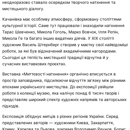
неодноразово ставало осередком творчого натхнення та
мистецького діалогу.
Качанівка має особливу атмосферу, сформовану століттями
культурної історії. Саме тут працювали і знаходили натхнення
Тарас Шевченко, Микола Гоголь, Марко Вовчок, Ілля Рєпін,
Микола Ге та багато інших видатних діячів. У ХІХ столітті
художник Василь Штернберг створив у маєтку свої найвідоміші
роботи, за які був відзначений академічними нагородами.
Сьогодні ця тяглість мистецької традиції відчутна й у
сучасних виставкових проєктах.
Виставка «Миттєвості натхнення» органічно вписується в
простір заповідника, підсилюючи відчуття зв’язку між різними
епохами українського мистецтва. До експозиції увійшли
роботи з колекції музею, яка налічує понад 6 тисяч творів і
представляє широкий спектр художніх напрямів та авторських
підходів.
Експозиція об’єднує митців з різних регіонів України. Серед
представлених авторів — художники Києва, Закарпаття,
Криму, Харкова та Львова, зокрема Володимир Реунов, Борис