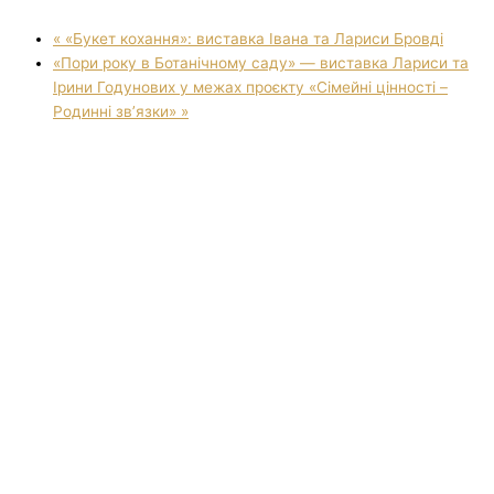
«
«Букет кохання»: виставка Івана та Лариси Бровді
«Пори року в Ботанічному саду» — виставка Лариси та
Ірини Годунових у межах проєкту «Сімейні цінності –
Родинні зв’язки»
»