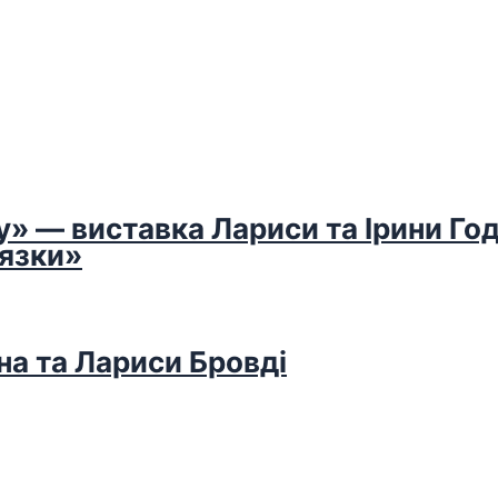
у» — виставка Лариси та Ірини Го
’язки»
на та Лариси Бровді