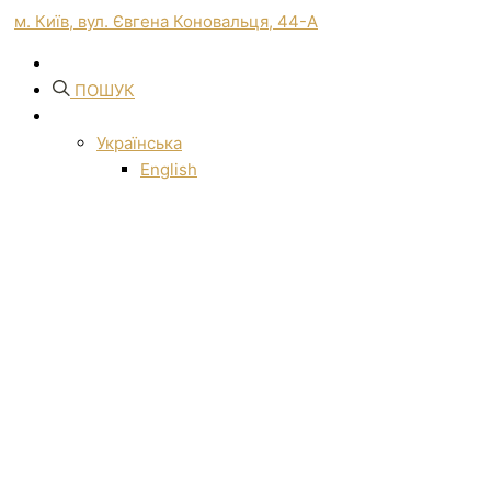
м. Київ, вул. Євгена Коновальця, 44-А
ПОШУК
Українська
English