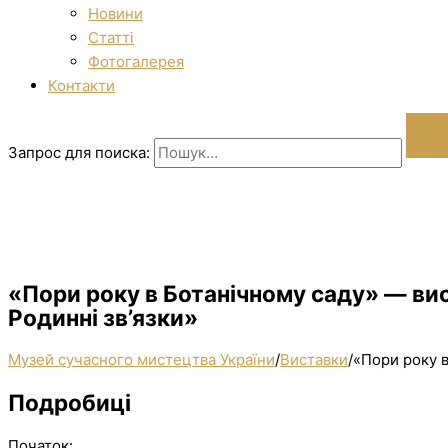
Новини
Статті
Фотогалерея
Контакти
Запрос для поиска:
«Пори року в Ботанічному саду» — вис
Родинні зв’язки»
Музей сучасного мистецтва України
/
Виставки
/
«Пори року в
Подробиці
Початок: