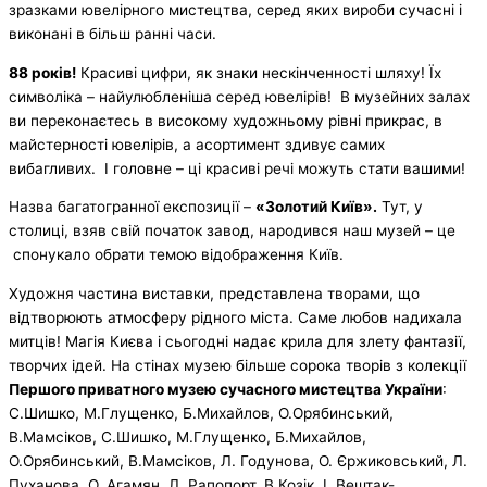
зразками ювелірного мистецтва, серед яких вироби сучасні і
виконані в більш ранні часи.
88 років!
Красиві цифри, як знаки нескінченності шляху! Їх
символіка – найулюбленіша серед ювелірів! В музейних залах
ви переконаєтесь в високому художньому рівні прикрас, в
майстерності ювелірів, а асортимент здивує самих
вибагливих. І головне – ці красиві речі можуть стати вашими!
Назва багатогранної експозиції –
«Золотий Київ».
Тут, у
столиці, взяв свій початок завод, народився наш музей – це
спонукало обрати темою відображення Київ.
Художня частина виставки, представлена творами, що
відтворюють атмосферу рідного міста. Саме любов надихала
митців! Магія Києва і сьогодні надає крила для злету фантазії,
творчих ідей. На стінах музею більше сорока творів з колекції
Першого приватного музею сучасного мистецтва України
:
С.Шишко, М.Глущенко, Б.Михайлов, О.Орябинський,
В.Мамсіков, С.Шишко, М.Глущенко, Б.Михайлов,
О.Орябинський, В.Мамсіков, Л. Годунова, О. Єржиковський, Л.
Пуханова, О. Агамян, Л. Рапопорт, В.Козік, І. Вештак-