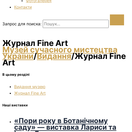
Фотогалерея
Контакти
Запрос для поиска:
Журнал Fine Art
Музей сучасного мистецтва
України
/
Видання
/
Журнал Fine
Art
В цьому розділі
Видання музею
Журнал Fine Art
Наші виставки
«Пори року в Ботанічному
саду» — виставка Лариси та