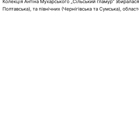
Колекція Антіна Мухарського „Сільський гламур” збиралася
Полтавська), та північних (Чернігівська та Сумська), област