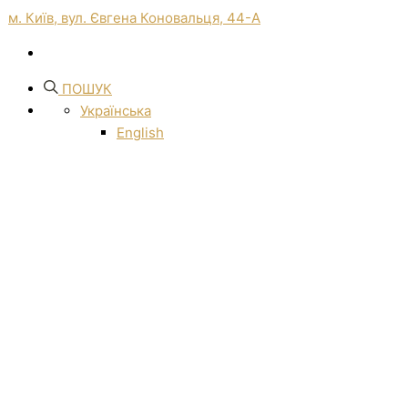
м. Київ, вул. Євгена Коновальця, 44-А
ПОШУК
Українська
English