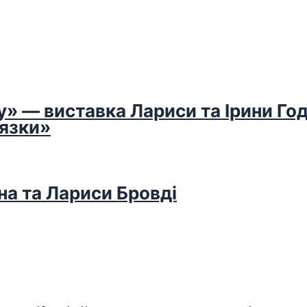
у» — виставка Лариси та Ірини Го
’язки»
на та Лариси Бровді