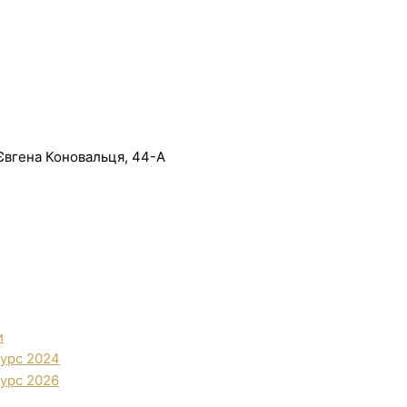
. Євгена Коновальця, 44-А
и
урс 2024
урс 2026