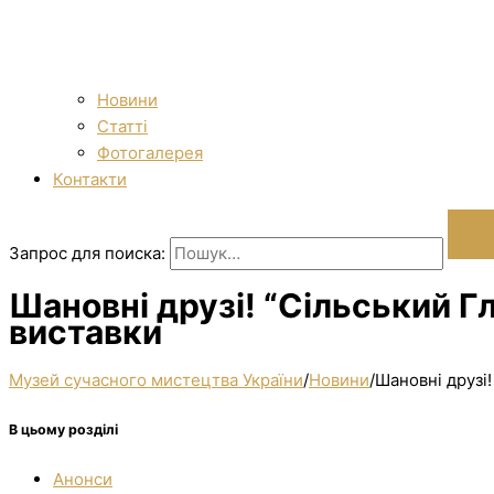
Новини
Статті
Фотогалерея
Контакти
Запрос для поиска:
Шановні друзі! “Сільський Гл
виставки
Музей сучасного мистецтва України
/
Новини
/
Шановні друзі!
В цьому розділі
Анонси