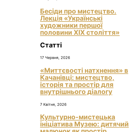
Бесіди про мистецтво.
Лекція «Українські
художники першої
половини ХІХ століття»
Статті
17 Червня, 2026
«Миттєвості натхнення» в
Качанівці: мистецтво,
історія та простір для
внутрішнього діалогу
7 Квітня, 2026
Культурно-мистецька
ініціатива Музею: дитячий
малюнок як простір