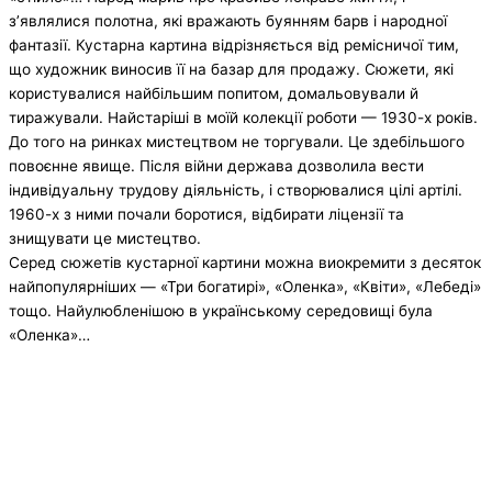
з’являлися полотна, які вражають буянням барв і народної
фантазії. Кустарна картина відрізняється від ремісничої тим,
що художник виносив її на базар для продажу. Сюжети, які
користувалися найбільшим попитом, домальовували й
тиражували. Найстаріші в моїй колекції роботи — 1930-х років.
До того на ринках мистецтвом не торгували. Це здебільшого
повоєнне явище. Після війни держава дозволила вести
індивідуальну трудову діяльність, і створювалися цілі артілі.
1960-х з ними почали боротися, відбирати ліцензії та
знищувати це мистецтво.
Серед сюжетів кустарної картини можна виокремити з десяток
найпопулярніших — «Три богатирі», «Оленка», «Квіти», «Лебеді»
тощо. Найулюбленішою в українському середовищі була
«Оленка»…