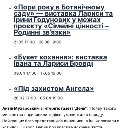
«Пори року в Ботанічному
саду» — виставка Лариси та
Ірини Годунових у межах
проєкту «Сімейні цінності –
Родинні зв’язки»
21.05 17:00
-
28.06 19:00
«Букет кохання»: виставка
Івана та Лариси Бровді
09.04 17:00
-
17.05 19:00
«Під захистом Ангела»
26.02 17:00
-
05.04 19:00
Антін Мухарський із інтерв’ю газеті “День”:
“Появу такого
мистецтва спричинили тодішні умови життя народу.
Найкращих його представників винищили, а інших загнали в
«стійло»… Народ марив про красиве яскраве життя, і