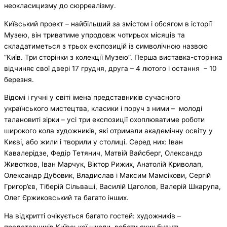
неокласицизму до сюрреалізму.
Київський проект – найбільший за змістом і обсягом в історії
Музею, він триватиме упродовж чотирьох місяців та
складатиметься з трьох експозицій із символічною назвою
“Київ. Три сторінки з колекції Музею”. Перша виставка-сторінка
відчиняє свої двері 17 грудня, друга – 4 лютого і остання – 10
березня.
Відомі і гучні у світі імена представників сучасного
українського мистецтва, класики і поруч з ними – молоді
талановиті зірки – усі три експозиції охоплюватиме роботи
широкого кола художників, які отримали академічну освіту у
Києві, або жили і творили у столиці. Серед них: Іван
Кавалерідзе, Федір Тетянич, Матвій Вайсберг, Олександр
Животков, Іван Марчук, Віктор Рижих, Анатолій Криволап,
Олександр Дубовик, Владислав і Максим Мамсікови, Сергій
Григор’єв, Тіберій Сільваші, Василій Цаголов, Валерій Шкарупа,
Олег Єржиковський та багато інших.
На відкритті очікується багато гостей: художників –
представників Київської школи, роботи яких будуть