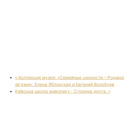
«
Коллекция музея: «Семейные ценности – Родинні
зв’язки». Елена Яблонская и Евгений Волобуев
Київська школа живопису.: Сторінка друга.
»