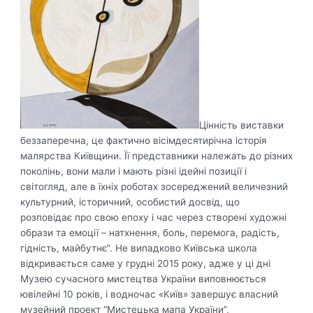
Цінність виставки
беззаперечна, це фактично вісімдесятирічна історія
малярства Київщини. Її представники належать до різних
поколінь, вони мали і мають різні ідейні позиції і
світогляд, але в їхніх роботах зосереджений величезний
культурний, історичний, особистий досвід, що
розповідає про свою епоху і час через створені художні
образи та емоції – натхнення, боль, перемога, радість,
гідність, майбутнє”. Не випадково Київська школа
відкривається саме у грудні 2015 року, адже у ці дні
Музею сучасного мистецтва України виповнюється
ювілейні 10 років, і водночас «Київ» завершує власний
музейний проект “Мистецька мапа України”,