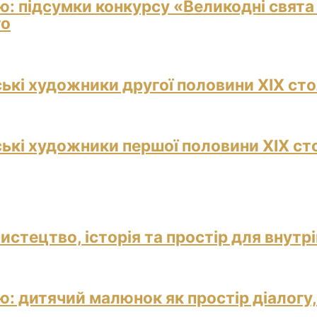
ю: підсумки конкурсу «Великодні свята
го
ські художники другої половини ХІХ сто
ські художники першої половини ХІХ ст
истецтво, історія та простір для внутр
: дитячий малюнок як простір діалогу,