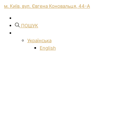
м. Київ, вул. Євгена Коновальця, 44-А
ПОШУК
Українська
English