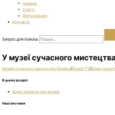
Новини
Статті
Фотогалерея
Контакти
Запрос для поиска:
У музеї сучасного мистецтва
Музей сучасного мистецтва України
/
Музей TV
/
Відео сюжет
В цьому розділі
Відео сюжети про музей
Наші виставки