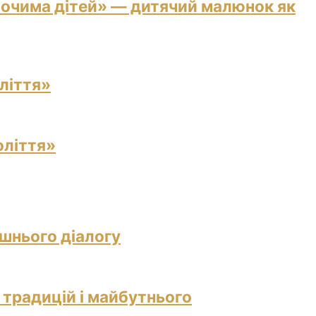
 очима дітей» — дитячий малюнок як
ліття»
оліття»
ішнього діалогу
 традицій і майбутнього