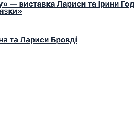
у» — виставка Лариси та Ірини Го
’язки»
на та Лариси Бровді