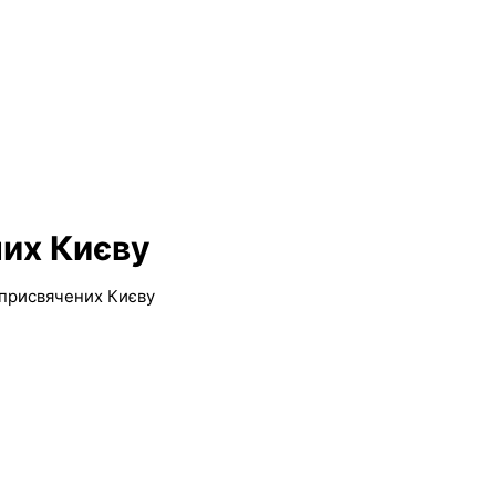
них Києву
 присвячених Києву