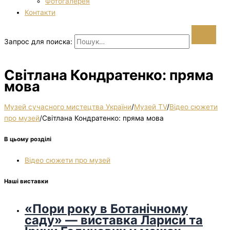
Фотогалерея
Контакти
Запрос для поиска:
Світлана Кондратенко: пряма
мова
Музей сучасного мистецтва України
/
Музей TV
/
Відео сюжети
про музей
/
Світлана Кондратенко: пряма мова
В цьому розділі
Відео сюжети про музей
Наші виставки
«Пори року в Ботанічному
саду» — виставка Лариси та