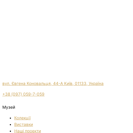
вул. Євгена Коновальця, 44-А Київ, 01133, Україна
+38 (097) 059-7-059
Музей
Колекції
Виставки
Нашi проекти