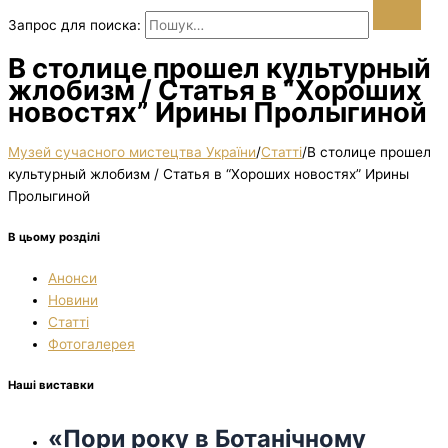
Запрос для поиска:
В столице прошел культурный
жлобизм / Статья в “Хороших
новостях” Ирины Пролыгиной
Музей сучасного мистецтва України
/
Статті
/
В столице прошел
культурный жлобизм / Статья в “Хороших новостях” Ирины
Пролыгиной
В цьому розділі
Анонси
Новини
Статті
Фотогалерея
Наші виставки
«Пори року в Ботанічному