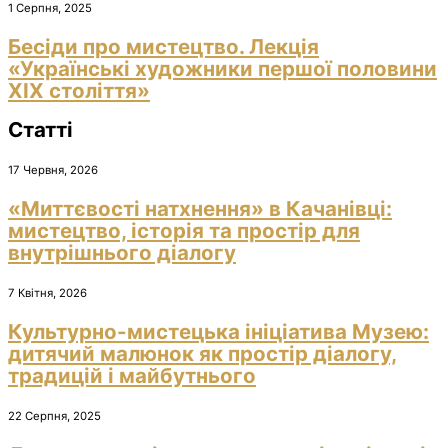
1 Серпня, 2025
Бесіди про мистецтво. Лекція
«Українські художники першої половини
ХІХ століття»
Статті
17 Червня, 2026
«Миттєвості натхнення» в Качанівці:
мистецтво, історія та простір для
внутрішнього діалогу
7 Квітня, 2026
Культурно-мистецька ініціатива Музею:
дитячий малюнок як простір діалогу,
традицій і майбутнього
22 Серпня, 2025