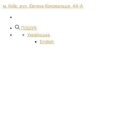
м. Київ, вул. Євгена Коновальця, 44-А
ПОШУК
Українська
English