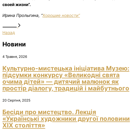
своей жизни”.
Ирина Пролыгина, “
Хорошие новости”
Назад
Новини
4 Травня, 2026
Культурно-мистецька ініціатива Музею:
підсумки конкурсу «Великодні свята
очима дітей» — дитячий малюнок як
простір діалогу, традицій і майбутнього
20 Серпня, 2025
Бесіди про мистецтво. Лекція
«Українські художники другої половини
ХІХ століття»