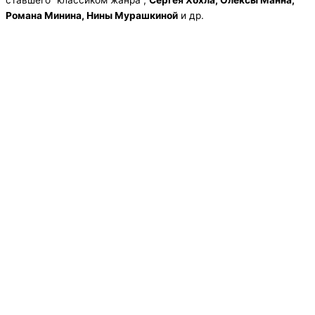
ставшего “классиком жанра”,
Сергея Хохла, Олексы Манна,
Романа Минина, Нины Мурашкиной
и др.