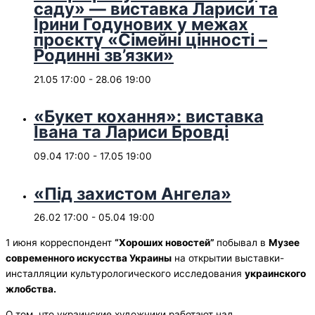
саду» — виставка Лариси та
Ірини Годунових у межах
проєкту «Сімейні цінності –
Родинні зв’язки»
21.05 17:00
-
28.06 19:00
«Букет кохання»: виставка
Івана та Лариси Бровді
09.04 17:00
-
17.05 19:00
«Під захистом Ангела»
26.02 17:00
-
05.04 19:00
1 июня корреспондент
“Хороших новостей”
побывал в
Музее
современного искусства Украины
на открытии выставки-
инсталляции культурологического исследования
украинского
жлобства.
О том, что украинские художники работают над