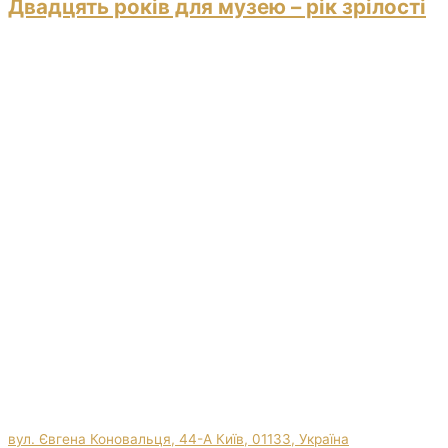
Двадцять років для музею – рік зрілості
вул. Євгена Коновальця, 44-А Київ, 01133, Україна