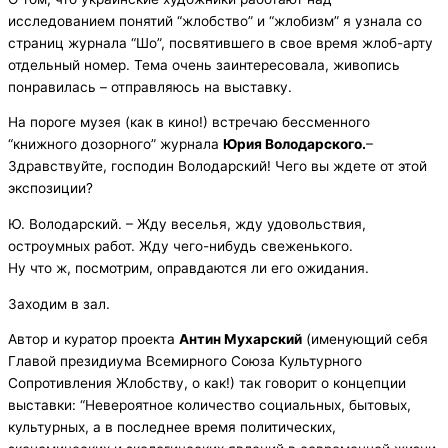
исследованием понятий “жлобство” и “жлобизм” я узнала со
страниц журнала “Шо”, посвятившего в свое время жлоб-арту
отдельный номер. Тема очень заинтересовала, живопись
понравилась – отправляюсь на выставку.
На пороге музея (как в кино!) встречаю бессменного
“книжного дозорного” журнала
Юрия Володарского.
–
Здравствуйте, господин Володарский! Чего вы ждете от этой
экспозиции?
Ю. Володарский. – Жду веселья, жду удовольствия,
остроумных работ. Жду чего-нибудь свеженького.
Ну что ж, посмотрим, оправдаются ли его ожидания.
Заходим в зал.
Автор и куратор проекта
Антин Мухарский
(именующий себя
Главой президиума Всемирного Союза Культурного
Сопротивления Жлобству, о как!) так говорит о концепции
выставки: “Невероятное количество социальных, бытовых,
культурных, а в последнее время политических,