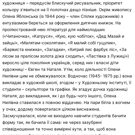
художниця – передусім блискучий рису­вальник, пріоритет
кольору з’явиться на її полотнах дещо пізніше. Окрім живопису
Олена Яблонська (із 1944 року – член Спілки художників) з
ентузіазмом береться за оформлення дитячих книжок. На
проілюстрованій нею літературі для наймолодших
(«Читаночка», «Катруся», «Кую, кую чобіток», «Дед Мазай и
зайцьі», «Малятам-соколятам», «Я малий собі гуцулик»,
«Барвиста книжка», «Загад­ки», «Хитрий лис фарбує ліс», «За
лісом за пралісом золота діжа сходить», «Ластівка з Лужиці»)
виросло ціле покоління українців, серед них і власні діти
художниці – Євген та Наталя. Утім, коло діяльності Олени
Нилівни цим не обмежувалося. Водночас (1945- 1975 рр.) вона
викладає в художній школі, згодом – у Художньому інституті, її
студенти – скульптори та графіки. Як згадує дочка художниці
Наталя, до викладання, як і до будь-чого іншого, Олена
Нилівна ставилася з повною віддачею. На пари бігла з вогнем
у очах, додому поверталася цілком виснажена.
Засмучувалася, коли не виходило навчити студентів бачити
форму так, як бачила її сама: не через зазубрені
співвідношення та точно виміряні кути, а так, щоб вона