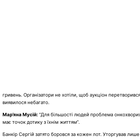
гривень. Організатори не хотіли, щоб аукціон перетворився
виявилося небагато.
Мар’яна Мусій:
“Для більшості людей проблема онкохворих ді
має точок дотику з їхнім життям”.
Банкір Сергій затято боровся за кожен лот. Уторгував лише 