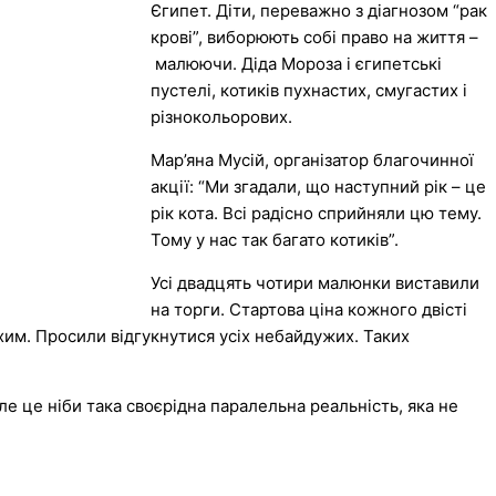
Єгипет. Діти, переважно з діагнозом “рак
крові”, виборюють собі право на життя –
малюючи. Діда Мороза і єгипетські
пустелі, котиків пухнастих, смугастих і
різнокольорових.
Мар’яна Мусій, організатор благочинної
акції: “Ми згадали, що наступний рік – це
рік кота. Всі радісно сприйняли цю тему.
Тому у нас так багато котиків”.
Усі двадцять чотири малюнки виставили
на торги. Стартова ціна кожного двісті
ихим. Просили відгукнутися усіх небайдужих. Таких
але це ніби така своєрідна паралельна реальність, яка не