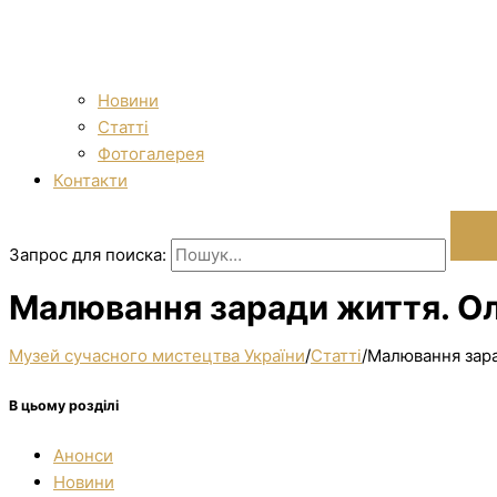
Новини
Статті
Фотогалерея
Контакти
Запрос для поиска:
Малювання заради життя. Ол
Музей сучасного мистецтва України
/
Статті
/
Малювання зара
В цьому розділі
Анонси
Новини