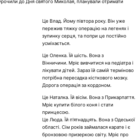
иурочили до Дня святого Миколая, планували отримати
Це Влад. Йому півтора року. Він уже
пережив тяжку операцію на легенях і
зупинку серця, та попри це постійно
усміхається.
Це Оленка. Їй шість. Вона з
Вінничини. Мріє вивчитися на педіатра і
лікувати дітей. Зараз їй самій терміново
потрібна пересадка кісткового мозку.
Дорога операція за кордоном.
Це Наталка. Їй вісім. Вона з Прикарпаття.
Мріє купити білого коня і стати
принцесою.
Це Люда. Їй п’ятнадцять. Вона з Одеської
області. Сім років займалася карате і є
бронзовою призеркою світу. Мріє про