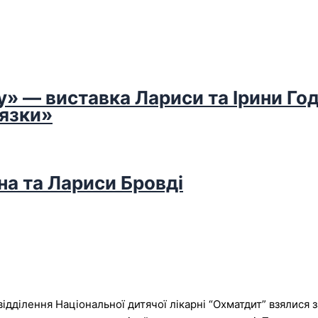
у» — виставка Лариси та Ірини Го
’язки»
на та Лариси Бровді
дділення Національної дитячої лікарні “Охматдит” взялися з