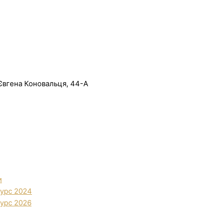
. Євгена Коновальця, 44-А
и
урс 2024
урс 2026