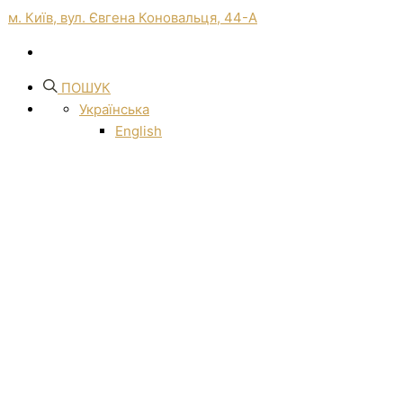
м. Київ, вул. Євгена Коновальця, 44-А
ПОШУК
Українська
English