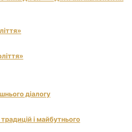
ліття»
оліття»
ішнього діалогу
 традицій і майбутнього