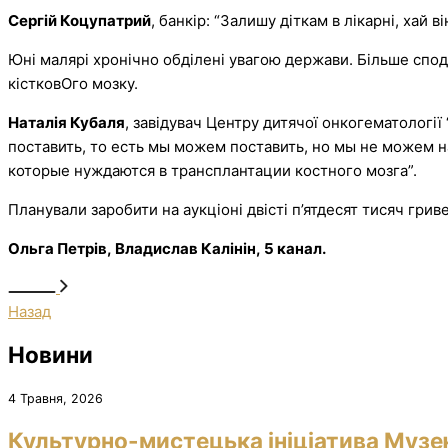
Сергій Коцупатрий
, банкір: “Залишу діткам в лікарні, хай 
Юні малярі хронічно обділені увагою держави. Більше споді
кістковОго мозку.
Наталія Кубаля
, завідувач Центру дитячої онкогематологі
поставить, то есть мы можем поставить, но мы не можем 
которые нуждаются в трансплантации костного мозга”.
Планували заробити на аукціоні двісті п’ятдесят тисяч грив
Ольга Петрів, Владислав Калінін, 5 канал.
Назад
Новини
4 Травня, 2026
Культурно-мистецька ініціатива Музе