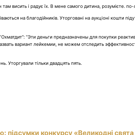
він там висить і радує їх. В мене самого дитина, розумієте. по
ваються на благодійників. Уторговані на аукціоні кошти піду
ї “Охматдит”: “Эти деньги предназначены для покупки реакт
назвать вариант лейкемии, не можем отследить эффективнос
ень. Уторгували тільки двадцять пять.
ю: підсумки конкурсу «Великодні свята