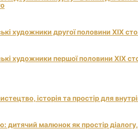
го
ські художники другої половини ХІХ сто
ські художники першої половини ХІХ ст
истецтво, історія та простір для внутр
: дитячий малюнок як простір діалогу,