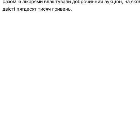
разом із лікарями влаштували доброчинний аукціон, на яко
двісті пятдесят тисяч гривень.