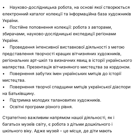
• Науково-дослідницька робота, на основі якої створюється
електронний каталог колекції та інформаційна база художників
України.
• Постійне поповнення колекції: робота з авторами,
збирачами, науково-дослідницькі експедиції регіонами
України.
• Проведення інтенсивної виставкової діяльності з метою
представлення творчості кращих вітчизняних художників,
регіональних арт-шкіл та визначних явищ в історії українського
малярства. Презентація вітчизняного мистецтва за кордоном.
• Повернення забутих імен українських митців до історії
мистецтва.
• Повернення творчої спадщини митців української діаспори
на Батьківщину.
• Підтримка молодих талановитих художників.
• Освітні програми різного рівня.
Стратегічно важливим напрямом нашої діяльності, як і
багатьох музеїв світу, є робота з дітьми дошкільного і
шкільного віку. Адже музей – це місце, де діти мають