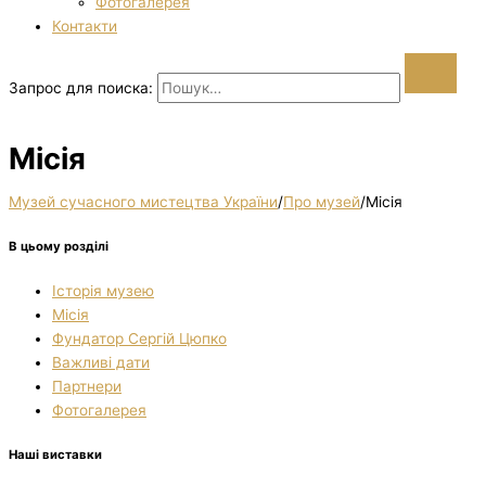
Фотогалерея
Контакти
Запрос для поиска:
Місія
Музей сучасного мистецтва України
/
Про музей
/
Місія
В цьому розділі
Історія музею
Місія
Фундатор Сергій Цюпко
Важливі дати
Партнери
Фотогалерея
Наші виставки