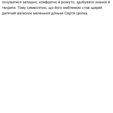
почуватися затишно, комфортно й розкуто, здобувати знання й
творити. Тому символічно, що його емблемою став щирий
дитячий малюнок маленької доньки Сергія Цюпка.