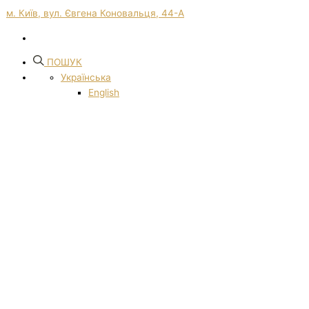
м. Київ, вул. Євгена Коновальця, 44-А
ПОШУК
Українська
English